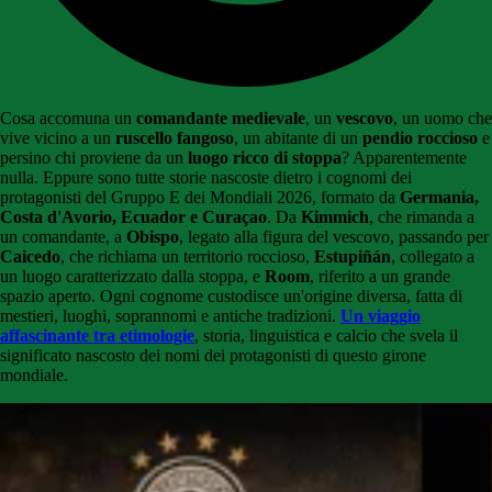
Cosa accomuna un
comandante medievale
, un
vescovo
, un uomo che
vive vicino a un
ruscello fangoso
, un abitante di un
pendio roccioso
e
persino chi proviene da un
luogo ricco di stoppa
? Apparentemente
nulla. Eppure sono tutte storie nascoste dietro i cognomi dei
protagonisti del Gruppo E dei Mondiali 2026, formato da
Germania,
Costa d'Avorio, Ecuador e Curaçao
. Da
Kimmich
, che rimanda a
un comandante, a
Obispo
, legato alla figura del vescovo, passando per
Caicedo
, che richiama un territorio roccioso,
Estupiñán
, collegato a
un luogo caratterizzato dalla stoppa, e
Room
, riferito a un grande
spazio aperto. Ogni cognome custodisce un'origine diversa, fatta di
mestieri, luoghi, soprannomi e antiche tradizioni.
Un viaggio
affascinante tra etimologie
, storia, linguistica e calcio che svela il
significato nascosto dei nomi dei protagonisti di questo girone
mondiale.