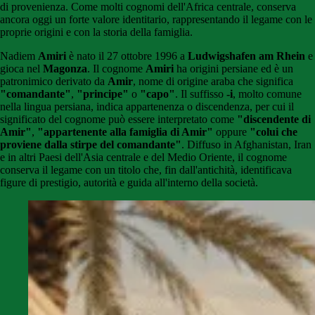
di provenienza. Come molti cognomi dell'Africa centrale, conserva
ancora oggi un forte valore identitario, rappresentando il legame con le
proprie origini e con la storia della famiglia.
Nadiem
Amiri
è nato il 27 ottobre 1996 a
Ludwigshafen am Rhein
e
gioca nel
Magonza
. Il cognome
Amiri
ha origini persiane ed è un
patronimico derivato da
Amir
, nome di origine araba che significa
"comandante"
,
"principe"
o
"capo"
. Il suffisso
-i
, molto comune
nella lingua persiana, indica appartenenza o discendenza, per cui il
significato del cognome può essere interpretato come
"discendente di
Amir"
,
"appartenente alla famiglia di Amir"
oppure
"colui che
proviene dalla stirpe del comandante"
. Diffuso in Afghanistan, Iran
e in altri Paesi dell'Asia centrale e del Medio Oriente, il cognome
conserva il legame con un titolo che, fin dall'antichità, identificava
figure di prestigio, autorità e guida all'interno della società.