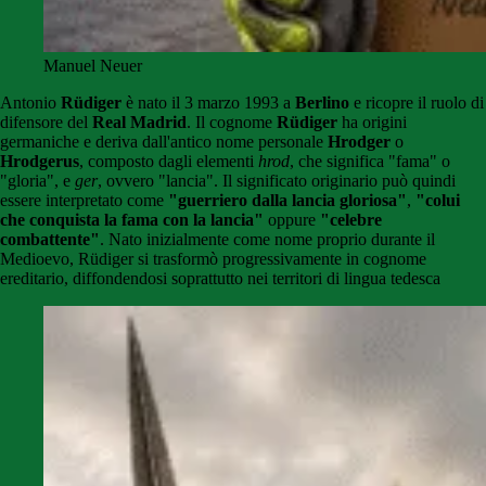
Manuel Neuer
Antonio
Rüdiger
è nato il 3 marzo 1993 a
Berlino
e ricopre il ruolo di
difensore del
Real Madrid
. Il cognome
Rüdiger
ha origini
germaniche e deriva dall'antico nome personale
Hrodger
o
Hrodgerus
, composto dagli elementi
hrod
, che significa "fama" o
"gloria", e
ger
, ovvero "lancia". Il significato originario può quindi
essere interpretato come
"guerriero dalla lancia gloriosa"
,
"colui
che conquista la fama con la lancia"
oppure
"celebre
combattente"
. Nato inizialmente come nome proprio durante il
Medioevo, Rüdiger si trasformò progressivamente in cognome
ereditario, diffondendosi soprattutto nei territori di lingua tedesca