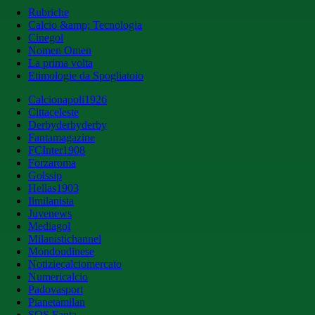
Rubriche
Calcio &amp; Tecnologia
Cinegol
Nomen Omen
La prima volta
Etimologie da Spogliatoio
Calcionapoli1926
Cittaceleste
Derbyderbyderby
Fantamagazine
FCInter1908
Forzaroma
Golssip
Hellas1903
Ilmilanista
Juvenews
Mediagol
Milanistichannel
Mondoudinese
Notiziecalciomercato
Numericalcio
Padovasport
Pianetamilan
SOS Fanta