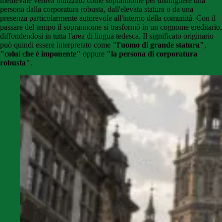
medievale veniva utilizzato come soprannome per distinguere una
persona dalla corporatura robusta, dall'elevata statura o da una
presenza particolarmente autorevole all'interno della comunità. Con il
passare del tempo il soprannome si trasformò in un cognome ereditario,
diffondendosi in tutta l'area di lingua tedesca. Il significato originario
può quindi essere interpretato come
"l'uomo di grande statura"
,
"colui che è imponente"
oppure
"la persona di corporatura
robusta"
.