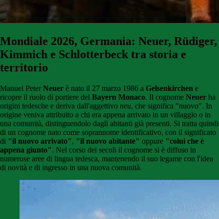
Mondiale 2026, Germania: Neuer, Rüdiger,
Kimmich e Schlotterbeck tra storia e
territorio
Manuel Peter
Neuer
è nato il 27 marzo 1986 a
Gelsenkirchen
e
ricopre il ruolo di portiere del
Bayern Monaco
. Il cognome
Neuer
ha
origini tedesche e deriva dall'aggettivo
neu
, che significa "nuovo". In
origine veniva attribuito a chi era appena arrivato in un villaggio o in
una comunità, distinguendolo dagli abitanti già presenti. Si tratta quindi
di un cognome nato come soprannome identificativo, con il significato
di
"il nuovo arrivato"
,
"il nuovo abitante"
oppure
"colui che è
appena giunto"
. Nel corso dei secoli il cognome si è diffuso in
numerose aree di lingua tedesca, mantenendo il suo legame con l'idea
di novità e di ingresso in una nuova comunità.