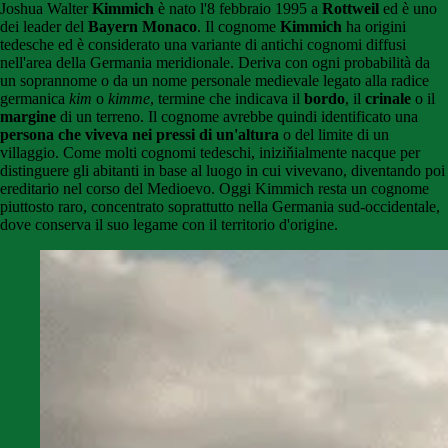
Joshua Walter
Kimmich
è nato l'8 febbraio 1995 a
Rottweil
ed è uno
dei leader del
Bayern Monaco
. Il cognome
Kimmich
ha origini
tedesche ed è considerato una variante di antichi cognomi diffusi
nell'area della Germania meridionale. Deriva con ogni probabilità da
un soprannome o da un nome personale medievale legato alla radice
germanica
kim
o
kimme
, termine che indicava il
bordo
, il
crinale
o il
margine
di un terreno. Il cognome avrebbe quindi identificato una
persona che viveva nei pressi di un'altura
o del limite di un
villaggio. Come molti cognomi tedeschi, iniziňialmente nacque per
distinguere gli abitanti in base al luogo in cui vivevano, diventando poi
ereditario nel corso del Medioevo. Oggi Kimmich resta un cognome
piuttosto raro, concentrato soprattutto nella Germania sud-occidentale,
dove conserva il suo legame con il territorio d'origine.