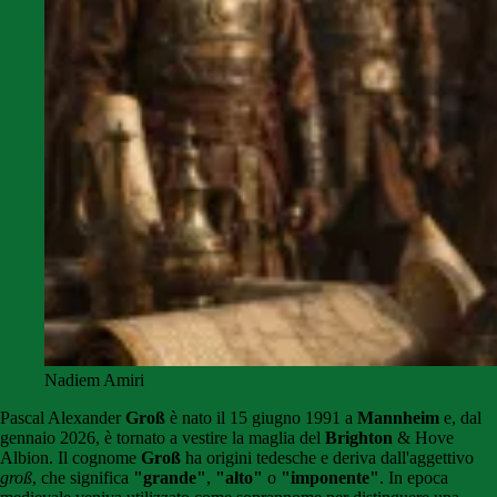
Nadiem Amiri
Pascal Alexander
Groß
è nato il 15 giugno 1991 a
Mannheim
e, dal
gennaio 2026, è tornato a vestire la maglia del
Brighton
& Hove
Albion. Il cognome
Groß
ha origini tedesche e deriva dall'aggettivo
groß
, che significa
"grande"
,
"alto"
o
"imponente"
. In epoca