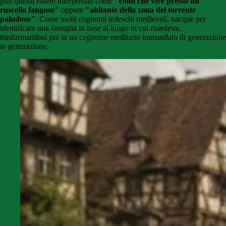
può quindi essere interpretato come
"colui che vive presso un
ruscello fangoso"
oppure
"abitante della zona del torrente
paludoso"
. Come molti cognomi tedeschi medievali, nacque per
identificare una famiglia in base al luogo in cui risiedeva,
trasformandosi poi in un cognome ereditario tramandato di generazione
in generazione.