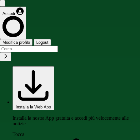
Accedi
Modifica profilo
Logout
Installa la Web App
Installa la nostra App gratuita e accedi più velocemente alle
notizie
Tocca