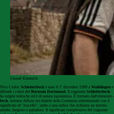
Giosuè Kimmich
Nico Cedric
Schlotterbeck
è nato il 1º dicembre 1999 a
Waiblingen
e
difende i colori del
Borussia Dortmund
. Il cognome
Schlotterbeck
ha origini tedesche ed è di natura toponimica. È formato dall'elemento
-
beck
, termine diffuso nei dialetti della Germania settentrionale con il
significato di "ruscello", unito a una radice che richiama un terreno
umido, fangoso o paludoso. Il significato complessivo del cognome