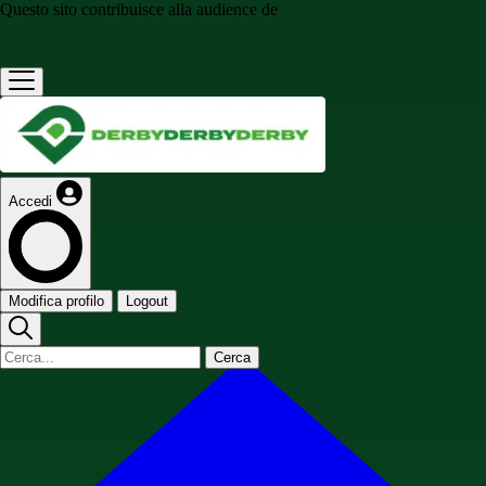
Questo sito contribuisce alla audience de
Accedi
Modifica profilo
Logout
Cerca