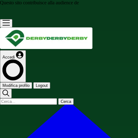
Questo sito contribuisce alla audience de
Accedi
Modifica profilo
Logout
Cerca