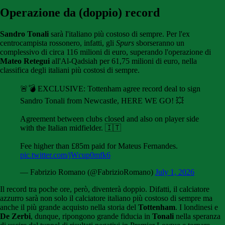
Operazione da (doppio) record
Sandro Tonali
sarà l'italiano più costoso di sempre. Per l'ex
centrocampista rossonero, infatti, gli
Spurs
sborseranno un
complessivo di circa 116 milioni di euro, superando l'operazione di
Mateo Retegui
all'Al-Qadsiah per 61,75 milioni di euro, nella
classifica degli italiani più costosi di sempre.
🚨💣 EXCLUSIVE: Tottenham agree record deal to sign
Sandro Tonali from Newcastle, HERE WE GO! 💥
Agreement between clubs closed and also on player side
with the Italian midfielder. 🇮🇹
Fee higher than £85m paid for Mateus Fernandes.
pic.twitter.com/jWcup0mfk6
— Fabrizio Romano (@FabrizioRomano)
July 1, 2026
Il record tra poche ore, però, diventerà doppio. Difatti, il calciatore
azzurro sarà non solo il calciatore italiano più costoso di sempre ma
anche il più grande acquisto nella storia del
Tottenham
. I londinesi e
De Zerbi
, dunque, ripongono grande fiducia in
Tonali
nella speranza