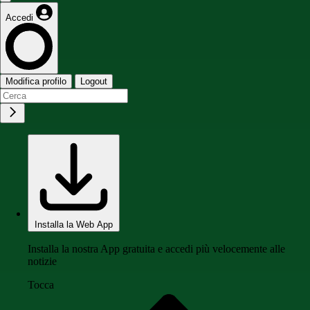
Accedi
Modifica profilo
Logout
Installa la Web App
Installa la nostra App gratuita e accedi più velocemente alle
notizie
Tocca