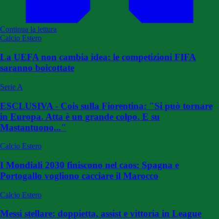
Continua la lettura
Calcio Estero
La UEFA non cambia idea: le competizioni FIFA
saranno boicottate
Serie A
ESCLUSIVA - Cois sulla Fiorentina: "Si può tornare
in Europa. Atta è un grande colpo. E su
Mastantuono..."
Calcio Estero
I Mondiali 2030 finiscono nel caos: Spagna e
Portogallo vogliono cacciare il Marocco
Calcio Estero
Messi stellare: doppietta, assist e vittoria in League