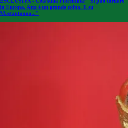
ESCLUSIVA - Cois sulla Fiorentina: "Si può tornare
in Europa. Atta è un grande colpo. E su
Mastantuono..."