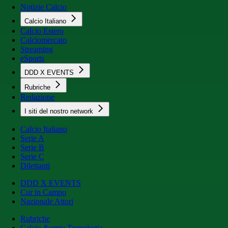
Notizie Calcio
Calcio Italiano
Calcio Estero
Calciomercato
Streaming
eSports
DDD X EVENTS
Rubriche
Redazione
I siti del nostro network
Calcio Italiano
Serie A
Serie B
Serie C
Dilettanti
DDD X EVENTS
Cur in Campo
Nazionale Attori
Rubriche
Calcio &amp; Tecnologia