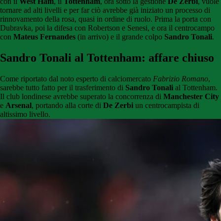
con il
West Ham
, il
Tottenham
, ora sotto la gestione
De Zerbi
, vuole
tornare ad alti livelli e per far ciò avrebbe già iniziato un processo di
rinnovamento della rosa, quasi in ordine di ruolo. Prima la porta con
Dubravka, poi la difesa con Robertson e Senesi, e ora il centrocampo
con
Mateus Fernandes
(in arrivo) e il grande colpo
Sandro Tonali
.
Sandro Tonali al Tottenham: affare chiuso
Come riportato dal noto esperto di calciomercato
Fabrizio Romano
,
sarebbe tutto fatto per il trasferimento di
Sandro Tonali
al Tottenham.
Il club londinese avrebbe superato la concorrenza di
Manchester City
e
Arsenal
, portando alla corte di
De Zerbi
un centrocampista di
altissimo livello.