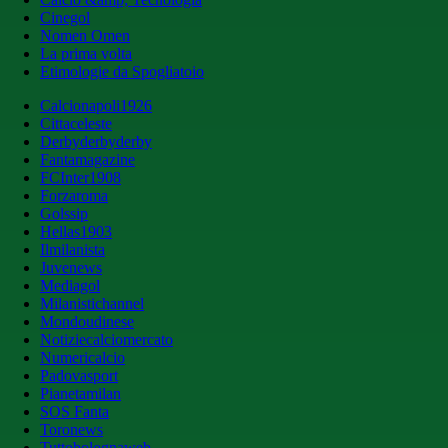
Cinegol
Nomen Omen
La prima volta
Etimologie da Spogliatoio
Calcionapoli1926
Cittaceleste
Derbyderbyderby
Fantamagazine
FCInter1908
Forzaroma
Golssip
Hellas1903
Ilmilanista
Juvenews
Mediagol
Milanistichannel
Mondoudinese
Notiziecalciomercato
Numericalcio
Padovasport
Pianetamilan
SOS Fanta
Toronews
Tuttobolognaweb