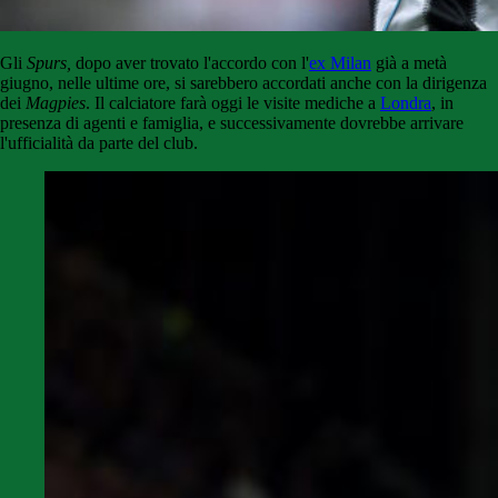
Gli
Spurs,
dopo aver trovato l'accordo con l'
ex Milan
già a metà
giugno, nelle ultime ore, si sarebbero accordati anche con la dirigenza
dei
Magpies
. Il calciatore farà oggi le visite mediche a
Londra
, in
presenza di agenti e famiglia, e successivamente dovrebbe arrivare
l'ufficialità da parte del club.