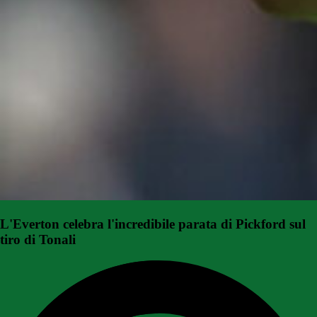
L'Everton celebra l'incredibile parata di Pickford sul
tiro di Tonali