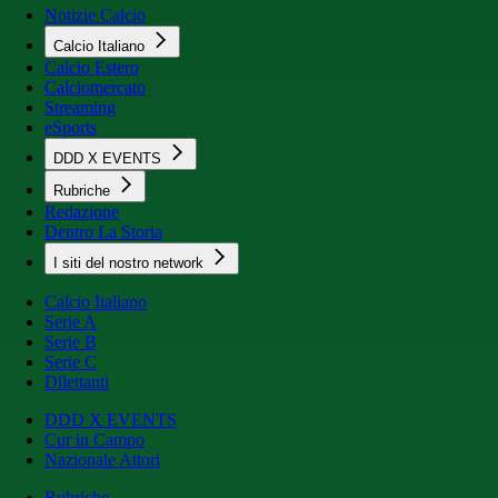
Notizie Calcio
Calcio Italiano
Calcio Estero
Calciomercato
Streaming
eSports
DDD X EVENTS
Rubriche
Redazione
Dentro La Storia
I siti del nostro network
Calcio Italiano
Serie A
Serie B
Serie C
Dilettanti
DDD X EVENTS
Cur in Campo
Nazionale Attori
Rubriche