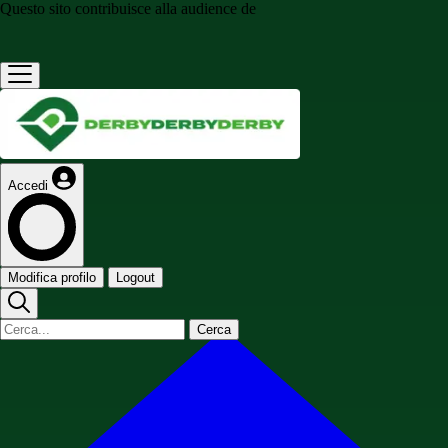
Questo sito contribuisce alla audience de
Accedi
Modifica profilo
Logout
Cerca