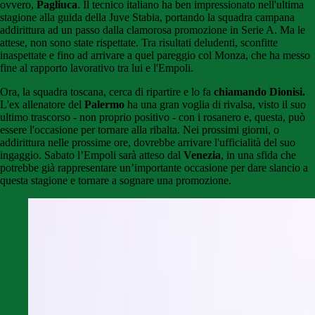
ovvero,
Pagliuca
. Il tecnico italiano ha ben impressionato nell'ultima
stagione alla guida della Juve Stabia, portando la squadra campana
addirittura ad un passo dalla clamorosa promozione in Serie A. Ma le
attese, non sono state rispettate. Tra risultati deludenti, sconfitte
inaspettate e fino ad arrivare a quel pareggio col Monza, che ha messo
fine al rapporto lavorativo tra lui e l'Empoli.
Ora, la squadra toscana, cerca di ripartire e lo fa
chiamando Dionisi.
L'ex allenatore del
Palermo
ha una gran voglia di rivalsa, visto il suo
ultimo trascorso - non proprio positivo - con i rosanero e, questa, può
essere l'occasione per tornare alla ribalta. Nei prossimi giorni, o
addirittura nelle prossime ore, dovrebbe arrivare l'ufficialità del suo
ingaggio. Sabato l’Empoli sarà atteso dal
Venezia
, in una sfida che
potrebbe già rappresentare un’importante occasione per dare slancio a
questa stagione e tornare a sognare una promozione.