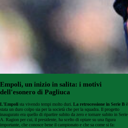
Empoli, un inizio in salita: i motivi
dell'esonero di Pagliuca
L'Empoli
sta vivendo tempi molto duri.
La retrocessione in Serie B
è
stata un duro colpo sia per la società che per la squadra. Il progetto
inaugurato era quello di ripartire subito da zero e tornare subito in Serie
A. Ragion per cui, il presidente, ha scelto di optare su una figura
importante, che conosce bene il campionato e che sa come si fa: