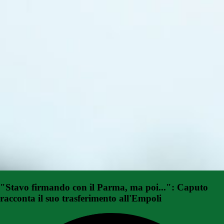
"Stavo firmando con il Parma, ma poi...": Caputo
racconta il suo trasferimento all'Empoli