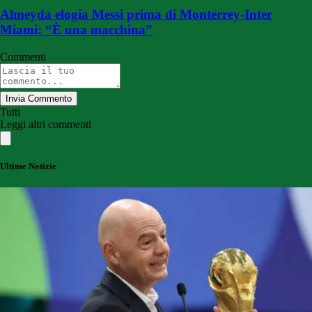
Almeyda elogia Messi prima di Monterrey-Inter
Miami: “È una macchina”
Commenti
Invia Commento
Tutti
Leggi altri commenti
Ultime Notizie