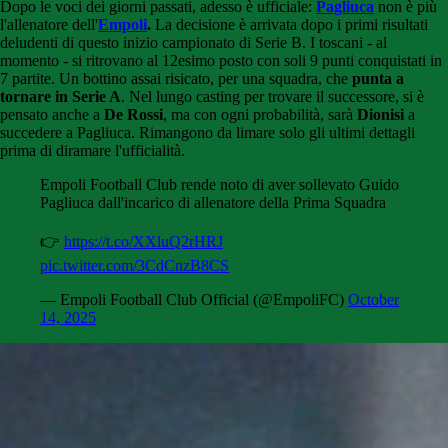
Dopo le voci dei giorni passati, adesso è ufficiale:
Pagliuca
non è più
l'allenatore dell'
Empoli
.
La decisione è arrivata dopo i primi risultati
deludenti di questo inizio campionato di Serie B. I toscani - al
momento - si ritrovano al 12esimo posto con soli 9 punti conquistati in
7 partite. Un bottino assai risicato, per una squadra, che
punta a
tornare in Serie A
. Nel lungo casting per trovare il successore, si è
pensato anche a
De Rossi
, ma con ogni probabilità, sarà
Dionisi
a
succedere a Pagliuca. Rimangono da limare solo gli ultimi dettagli
prima di diramare l'ufficialità.
Empoli Football Club rende noto di aver sollevato Guido
Pagliuca dall'incarico di allenatore della Prima Squadra
👉
https://t.co/XXluQ2rHRJ
pic.twitter.com/3CdCnzB8CS
— Empoli Football Club Official (@EmpoliFC)
October
14, 2025