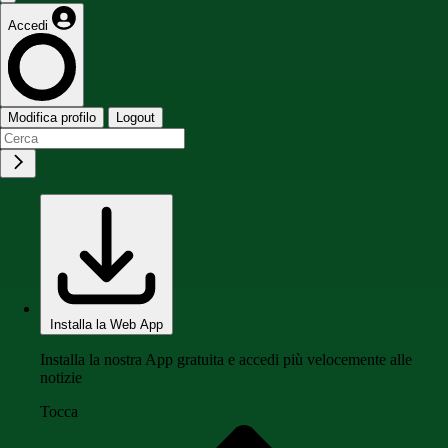
Accedi
Modifica profilo
Logout
Installa la Web App
Installa la nostra App gratuita e accedi più velocemente alle
notizie
Tocca