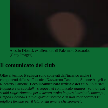
Alessio Dionisi, ex allenatore di Palermo e Sassuolo.
(Getty Images)
Il comunicato del club
Oltre al tecnico
Pagliuca
sono sollevati dall'incarico anche i
componenti dello staff tecnico Nazzareno Tarantino, Simone Angeli e
Riccardo Carbone.
Ecco il comunicato ufficiale del club.
"A mister
Pagliuca e al suo staff - si legge nel comunicato stampa - vanno i più
sentiti ringraziamenti per il lavoro svolto in questi mesi; al contempo,
Empoli Football Club augura al tecnico e ai suoi collaboratori le
migliori fortune per il futuro, sia umane che sportive".