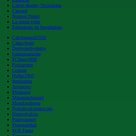
Calcio &amp; Tecnologia
Cinegol
Nomen Omen
La prima volta
Etimologie da Spogliatoio
Calcionapoli1926
Cittaceleste
Derbyderbyderby
Fantamagazine
FCInter1908
Forzaroma
Golssip
Hellas1903
Ilmilanista
Juvenews
Mediagol
Milanistichannel
Mondoudinese
Notiziecalciomercato
Numericalcio
Padovasport
Pianetamilan
SOS Fanta
Toronews