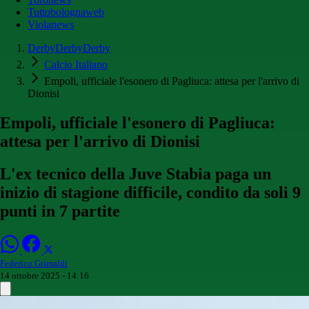
Tuttobolognaweb
Violanews
DerbyDerbyDerby
Calcio Italiano
Empoli, ufficiale l'esonero di Pagliuca: attesa per l'arrivo di
Dionisi
Empoli, ufficiale l'esonero di Pagliuca:
attesa per l'arrivo di Dionisi
L'ex tecnico della Juve Stabia paga un
inizio di stagione difficile, condito da soli 9
punti in 7 partite
Federico Grimaldi
14 ottobre 2025 - 14:16