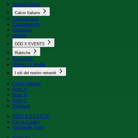
Notizie Calcio
Calcio Italiano
Calcio Estero
Calciomercato
Streaming
eSports
DDD X EVENTS
Rubriche
Redazione
Dentro La Storia
I siti del nostro network
Calcio Italiano
Serie A
Serie B
Serie C
Dilettanti
DDD X EVENTS
Cur in Campo
Nazionale Attori
Rubriche