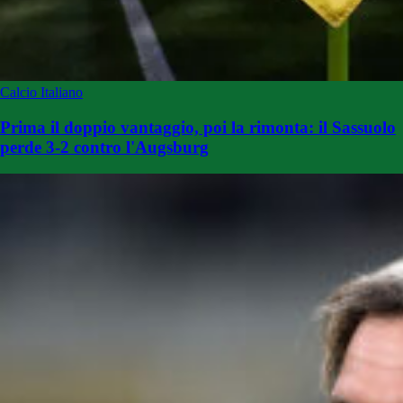
Calcio Italiano
Prima il doppio vantaggio, poi la rimonta: il Sassuolo
perde 3-2 contro l'Augsburg