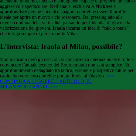
allenatore moderno, intenso e coraggioso, capace di proporre un calcio
aggressivo e spettacolare. Nell’analisi esclusiva A
Nickless
si
approfondisce perché il tecnico spagnolo potrebbe essere il profilo
ideale per aprire un nuovo ciclo rossonero. Dal pressing alto alla
ricerca continua della verticalità, passando per l’identità di gioco e la
valorizzazione dei giovani,
Iraola
incarna un’idea di “calcio totale”
che intriga sempre di più il mondo Milan.
L'intervista: Iraola al Milan, possibile?
Non mancano però gli ostacoli: la concorrenza internazionale è forte e
convincere l’attuale tecnico del Bournemouth non sarà semplice. Un
approfondimento dettagliato tra tattica, visione e prospettive future per
capire davvero cosa potrebbe portare Iraola al Diavolo.
<<<
CONTINUA A LEGGERE L'ARTICOLO SU
MILANISTICHANNEL >>>