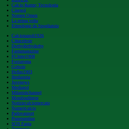
Calcio &amp; Tecnologia
Cinegol
Nomen Omen
La prima volta
Etimologie da Spogliatoio
Calcionapoli1926
Cittaceleste
Derbyderbyderby
Fantamagazine
FCInter1908
Forzaroma
Golssip
Hellas1903
Ilmilanista
Juvenews
Mediagol
Milanistichannel
Mondoudinese
Notiziecalciomercato
Numericalcio
Padovasport
Pianetamilan
SOS Fanta
Toronews