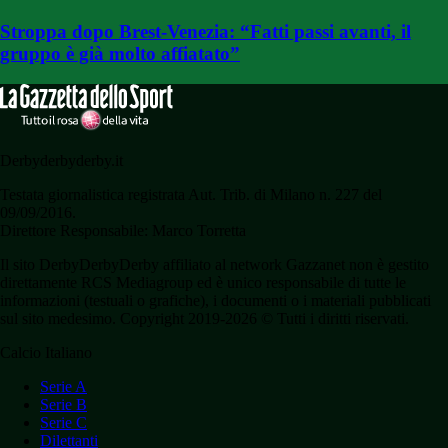
Stroppa dopo Brest-Venezia: “Fatti passi avanti, il
gruppo è già molto affiatato”
Derbyderbyderby.it
Testata giornalistica registrata Aut. Trib. di Milano n. 227 del
09/09/2016.
Direttore Responsabile: Marco Torretta
Il sito DerbyDerbyDerby affiliato al network Gazzanet non è gestito
direttamente RCS Mediagroup ed è unico responsabile di tutte le
informazioni (testuali o grafiche), i documenti o i materiali pubblicati
sul sito medesimo. Copyright 2019-2026 © Tutti i diritti riservati.
Calcio Italiano
Serie A
Serie B
Serie C
Dilettanti