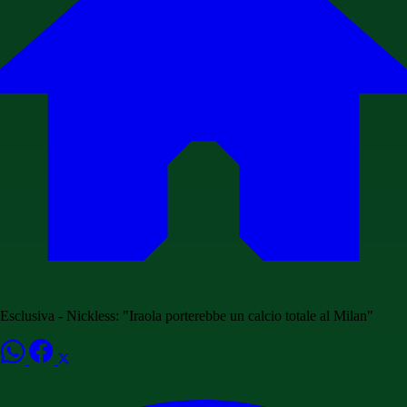
Esclusiva - Nickless: "Iraola porterebbe un calcio totale al Milan"