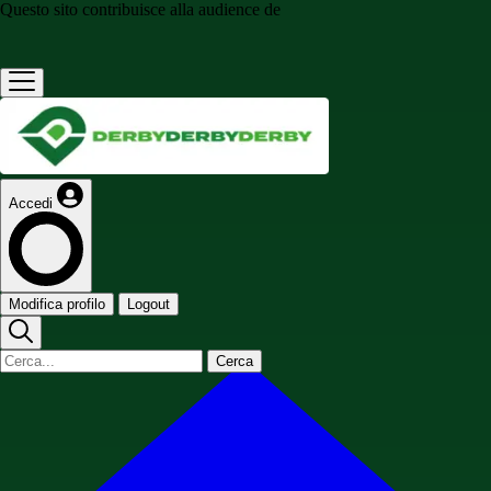
Questo sito contribuisce alla audience de
Accedi
Modifica profilo
Logout
Cerca