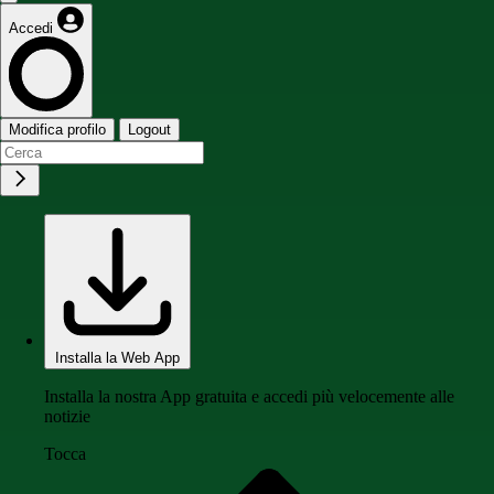
Accedi
Modifica profilo
Logout
Installa la Web App
Installa la nostra App gratuita e accedi più velocemente alle
notizie
Tocca