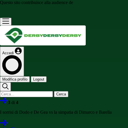
Questo sito contribuisce alla audience de
Accedi
Modifica profilo
Logout
Cerca
3
di
4
I sorrisi di Dodo e De Gea vs la simpatia di Dimarco e Barella