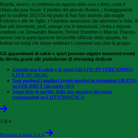
Barella, invece, si conferma un ragazzo tutto casa e Inter, come è
chiaro dai post fissati: il piedino del piccolo Romeo, i festeggiamenti
per lo scudetto 2023/24 sul prato di San Siro insieme alla moglie
Federica e alle tre figlie, e l'autobus nerazzurro che attraversa la folla. Il
lato più divertente, però, emerge con le interazioni: i botta e risposta
continui con Alessandro Bastoni, Denzel Dumfries o Marcus Thuram,
spesso con la partecipazione del profilo ufficiale della squadra, tra
battute ed emoji che fanno sembrare i commenti una chat di gruppo.
Gli appassionati di calcio e sport possono seguire numerosi eventi
in diretta grazie alle piattaforme di streaming dedicate
Guarda ora il calcio e lo sport GRATIS IN STREAMING
LIVE SU SISAL
Non perderti i migliori eventi sportivi in streaming GRATIS
su GOLDBET cliccando QUI
Segui tutte le partite della tua squadra del cuore
registrandoti su LOTTOMATICA
3 di 4
Prossima scheda 3 di 4