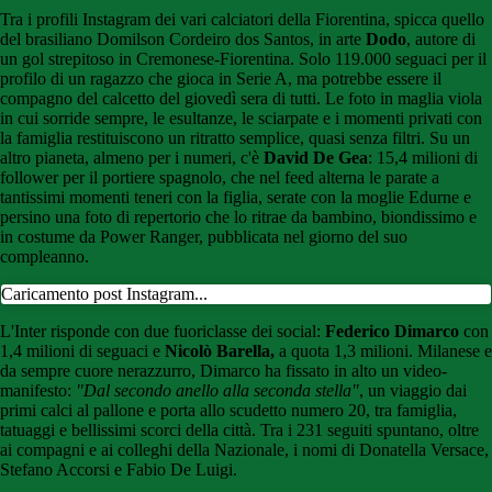
Tra i profili Instagram dei vari calciatori della Fiorentina, spicca quello
del brasiliano Domilson Cordeiro dos Santos, in arte
Dodo
, autore di
un gol strepitoso in Cremonese-Fiorentina. Solo 119.000 seguaci per il
profilo di un ragazzo che gioca in Serie A, ma potrebbe essere il
compagno del calcetto del giovedì sera di tutti. Le foto in maglia viola
in cui sorride sempre, le esultanze, le sciarpate e i momenti privati con
la famiglia restituiscono un ritratto semplice, quasi senza filtri. Su un
altro pianeta, almeno per i numeri, c'è
David De Gea
: 15,4 milioni di
follower per il portiere spagnolo, che nel feed alterna le parate a
tantissimi momenti teneri con la figlia, serate con la moglie Edurne e
persino una foto di repertorio che lo ritrae da bambino, biondissimo e
in costume da Power Ranger, pubblicata nel giorno del suo
compleanno.
Caricamento post Instagram...
L'Inter risponde con due fuoriclasse dei social:
Federico Dimarco
con
1,4 milioni di seguaci e
Nicolò Barella,
a quota 1,3 milioni. Milanese e
da sempre cuore nerazzurro, Dimarco ha fissato in alto un video-
manifesto:
"Dal secondo anello alla seconda stella"
, un viaggio dai
primi calci al pallone e porta allo scudetto numero 20, tra famiglia,
tatuaggi e bellissimi scorci della città. Tra i 231 seguiti spuntano, oltre
ai compagni e ai colleghi della Nazionale, i nomi di Donatella Versace,
Stefano Accorsi e Fabio De Luigi.