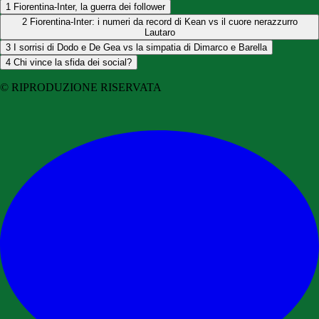
1
Fiorentina-Inter, la guerra dei follower
2
Fiorentina-Inter: i numeri da record di Kean vs il cuore nerazzurro
Lautaro
3
I sorrisi di Dodo e De Gea vs la simpatia di Dimarco e Barella
4
Chi vince la sfida dei social?
© RIPRODUZIONE RISERVATA