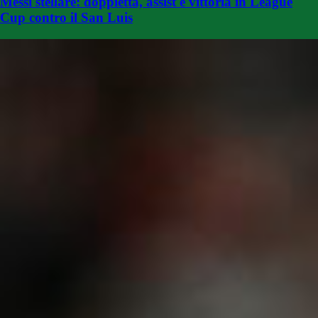
Messi stellare: doppietta, assist e vittoria in League
Cup contro il San Luis