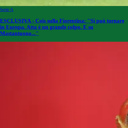
Serie A
ESCLUSIVA - Cois sulla Fiorentina: "Si può tornare
in Europa. Atta è un grande colpo. E su
Mastantuono..."