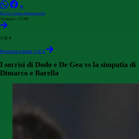
Silvia Cannas Simontacchi
19 marzo - 15:00
3 di 4
Prossima scheda 3 di 4
I sorrisi di Dodo e De Gea vs la simpatia di
Dimarco e Barella