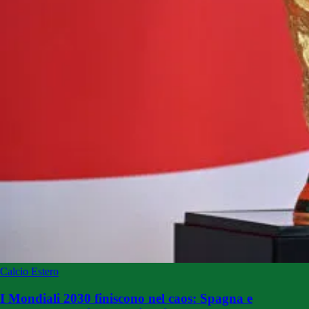
Calcio Estero
I Mondiali 2030 finiscono nel caos: Spagna e