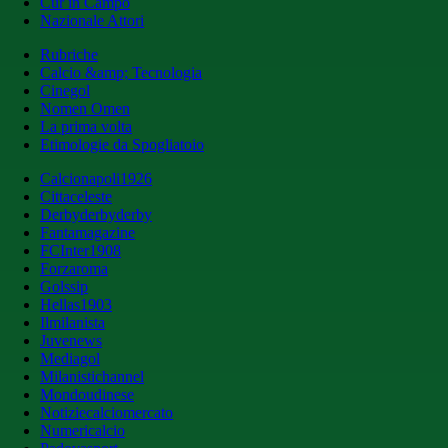
Cur in Campo
Nazionale Attori
Rubriche
Calcio &amp; Tecnologia
Cinegol
Nomen Omen
La prima volta
Etimologie da Spogliatoio
Calcionapoli1926
Cittaceleste
Derbyderbyderby
Fantamagazine
FCInter1908
Forzaroma
Golssip
Hellas1903
Ilmilanista
Juvenews
Mediagol
Milanistichannel
Mondoudinese
Notiziecalciomercato
Numericalcio