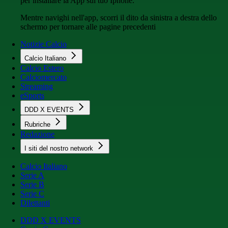
per installare la App sul tuo Iphone.
Mentre navighi nell'app, scorri il dito da sinistra a destra dello
schermo per tornare alle pagine precedenti
Notizie Calcio
Calcio Italiano
Calcio Estero
Calciomercato
Streaming
eSports
DDD X EVENTS
Rubriche
Redazione
I siti del nostro network
Calcio Italiano
Serie A
Serie B
Serie C
Dilettanti
DDD X EVENTS