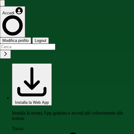
Accedi
Modifica profilo
Logout
Installa la Web App
Installa la nostra App gratuita e accedi più velocemente alle
notizie
Tocca