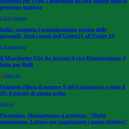
Dramma per Uche, l'infortunio gli farà saltare tutta la
prossima stagione
Calcio Italiano
Italia: completo l'organigramma tecnico delle
giovanili. Tutti i nomi dall'Under21 all'Under 14
Calciomercato
Il Manchester City ha trovato il vice-Donnarumma: è
fatta per Rulli
Ultim’ora
Osimhen rifiuta il numero 9 del Galatasaray e tiene il
45: il perché di questa scelta
Serie A
Fiorentina, Mastantuono si presenta: "Molto
emozionato. Lotterò per raggiungere i nostri obiettivi"