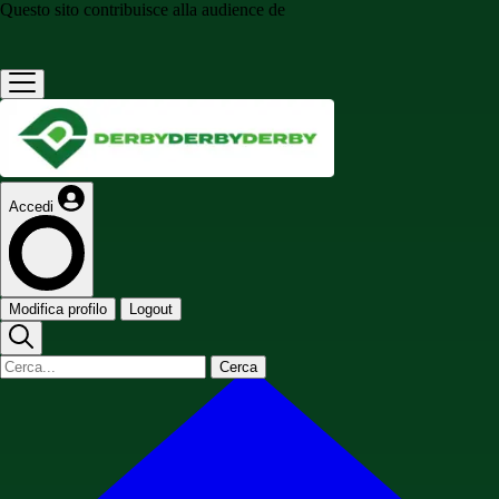
Questo sito contribuisce alla audience de
Accedi
Modifica profilo
Logout
Cerca