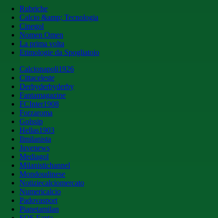
Rubriche
Calcio &amp; Tecnologia
Cinegol
Nomen Omen
La prima volta
Etimologie da Spogliatoio
Calcionapoli1926
Cittaceleste
Derbyderbyderby
Fantamagazine
FCInter1908
Forzaroma
Golssip
Hellas1903
Ilmilanista
Juvenews
Mediagol
Milanistichannel
Mondoudinese
Notiziecalciomercato
Numericalcio
Padovasport
Pianetamilan
SOS Fanta