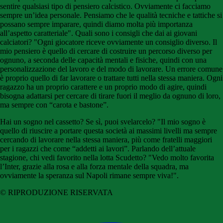
sentire qualsiasi tipo di pensiero calcistico. Ovviamente ci facciamo
sempre un’idea personale. Pensiamo che le qualità tecniche e tattiche si
possano sempre imparare, quindi diamo molta più importanza
all’aspetto caratteriale". Quali sono i consigli che dai ai giovani
calciatori? "Ogni giocatore riceve ovviamente un consiglio diverso. Il
mio pensiero è quello di cercare di costruire un percorso diverso per
ognuno, a seconda delle capacità mentali e fisiche, quindi con una
personalizzazione del lavoro e del modo di lavorare. Un errore comune
è proprio quello di far lavorare o trattare tutti nella stessa maniera. Ogni
ragazzo ha un proprio carattere e un proprio modo di agire, quindi
bisogna adattarsi per cercare di tirare fuori il meglio da ognuno di loro,
ma sempre con “carota e bastone”.
Hai un sogno nel cassetto? Se sì, puoi svelarcelo? "Il mio sogno è
quello di riuscire a portare questa società ai massimi livelli ma sempre
cercando di lavorare nella stessa maniera, più come fratelli maggiori
per i ragazzi che come “addetti ai lavori”. Parlando dell’attuale
stagione, chi vedi favorito nella lotta Scudetto? "Vedo molto favorita
l’Inter, grazie alla rosa e alla forza mentale della squadra, ma
ovviamente la speranza sul Napoli rimane sempre viva!".
© RIPRODUZIONE RISERVATA