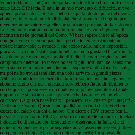
Vomero (Napoli – ndr) mentre parlavamo io e il mio buon amico e ora
socio Luca Di Mattia. È nata in un mio momento di difficoltà, avevo
appena preso la decisione di smettere e, parlando del più e del meno,
abbiamo tirato fuori tutte le difficoltà che si trovano nel tragitto per
diventare un giocatore e quelle che si trovano poi quando lo si diventa.
Luca era un giocatore molto molto forte che ho avuto il piacere di
incontrare nelle giovanili del Como. Vi basti sapere che io all’epoca
non giocavo e restavo in panchina perché lui era giustamente un
titolare inamovibile e, avendo il suo stesso ruolo, mi era impossibile
giocare. Luca non è stato seguito nella maniera giusta ed ha affrontato
da solo un percorso lungo e molto difficile, finendo per giocare nel
campionato dilettanti. Io invece ho avuto più “fortuna”, nel senso che
sono stato molto bravo mentalmente a superare tanti ostacoli da solo,
ma poi ne ho trovati tanti altri una volta arrivato in grandi piazze.
Abbiamo unito le esperienze di entrambi, sia positive che negative, e
abbiamo capito che per i giocatori servirebbero figure di riferimento
con le quali ci possa essere un qualcosa in più del semplice e banale
rapporto che si instaura con le persone che lavorano nel mondo
calcistico. Da questa base è nato il pensiero IDV, che sta per Integrità,
Dedizione e Valori. Queste sono qualità importanti che dovrebbero
esserci nel calcio e in chi ci lavora. Ora dietro a IDV ci sono ben 11
persone: 2 procuratori FIGC, che si occupano delle procure, di tutelare
i giocatori e di trattare con le squadre; 4 osservatori in Italia che ci
danno una mano nelle prime segnalazioni; 4 osservatori esteri (tutti ex
compagni con il quale ho tenuto ottimo rapporti); 1 responsabile