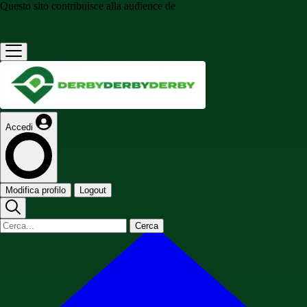
Questo sito contribuisce alla audience de
Accedi
Modifica profilo
Logout
Cerca