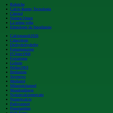
Rubriche
Calcio &amp; Tecnologia
Cinegol
Nomen Omen
La prima volta
Etimologie da Spogliatoio
Calcionapoli1926
Cittaceleste
Derbyderbyderby
Fantamagazine
FCInter1908
Forzaroma
Golssip
Hellas1903
Ilmilanista
Juvenews
Mediagol
Milanistichannel
Mondoudinese
Notiziecalciomercato
Numericalcio
Padovasport
Pianetamilan
SOS Fanta