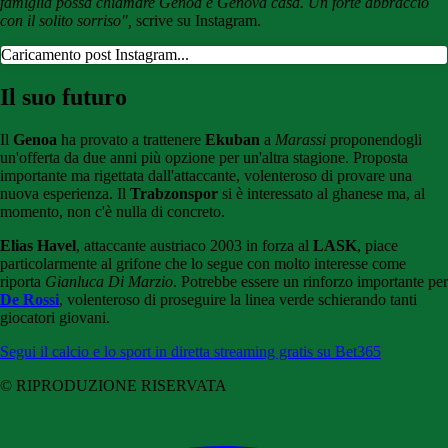
famiglia possa chiamare Genoa e Genova casa. Un forte abbraccio
con il solito sorriso",
scrive su Instagram.
Caricamento post Instagram...
Il suo futuro
Il
Genoa
ha provato a trattenere
Ekuban
a
Marassi
proponendogli
un'offerta da due anni più opzione per un'altra stagione. Proposta
importante ma rigettata dall'attaccante, volenteroso di provare una
nuova esperienza. Il
Trabzonspor
si è interessato al ghanese ma, al
momento, non c'è nulla di concreto.
Elias Havel
, attaccante austriaco 2003 in forza al
LASK
, piace
particolarmente al grifone che lo segue con molto interesse come
riporta
Gianluca Di Marzio
. Potrebbe essere un rinforzo importante per
De Rossi
, volenteroso di proseguire la linea verde schierando tanti
giocatori giovani.
Segui il calcio e lo sport in diretta streaming gratis su Bet365
© RIPRODUZIONE RISERVATA