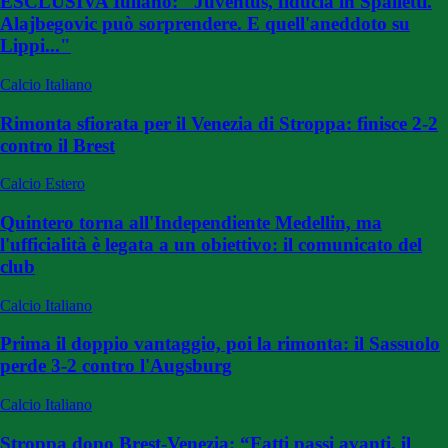
ESCLUSIVA Iuliano: "Juventus, fiducia in Spalletti.
Alajbegovic può sorprendere. E quell'aneddoto su
Lippi..."
Calcio Italiano
Rimonta sfiorata per il Venezia di Stroppa: finisce 2-2
contro il Brest
Calcio Estero
Quintero torna all'Independiente Medellin, ma
l'ufficialità è legata a un obiettivo: il comunicato del
club
Calcio Italiano
Prima il doppio vantaggio, poi la rimonta: il Sassuolo
perde 3-2 contro l'Augsburg
Calcio Italiano
Stroppa dopo Brest-Venezia: “Fatti passi avanti, il