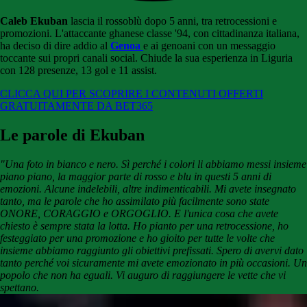
Caleb Ekuban
lascia il rossoblù dopo 5 anni, tra retrocessioni e
promozioni. L'attaccante ghanese classe '94, con cittadinanza italiana,
ha deciso di dire addio al
Genoa
e ai genoani con un messaggio
toccante sui propri canali social. Chiude la sua esperienza in Liguria
con 128 presenze, 13 gol e 11 assist.
CLICCA QUI PER SCOPRIRE I CONTENUTI OFFERTI
GRATUITAMENTE DA BET365
Le parole di Ekuban
"Una foto in bianco e nero. Sì perché i colori li abbiamo messi insieme
piano piano, la maggior parte di rosso e blu in questi 5 anni di
emozioni. Alcune indelebili, altre indimenticabili. Mi avete insegnato
tanto, ma le parole che ho assimilato più facilmente sono state
ONORE, CORAGGIO e ORGOGLIO. E l'unica cosa che avete
chiesto è sempre stata la lotta. Ho pianto per una retrocessione, ho
festeggiato per una promozione e ho gioito per tutte le volte che
insieme abbiamo raggiunto gli obiettivi prefissati. Spero di avervi dato
tanto perché voi sicuramente mi avete emozionato in più occasioni. Un
popolo che non ha eguali. Vi auguro di raggiungere le vette che vi
spettano.