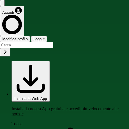
Accedi
Modifica profilo
Logout
Installa la Web App
Installa la nostra App gratuita e accedi più velocemente alle
notizie
Tocca