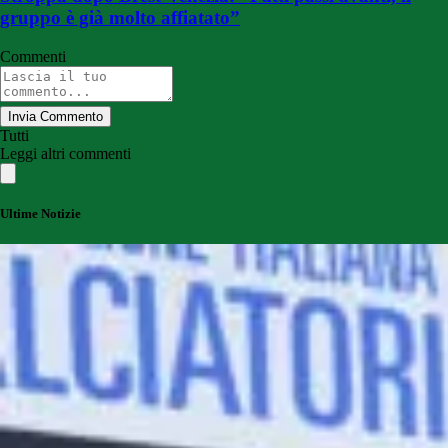
gruppo è già molto affiatato”
Commenti
Invia Commento
Tutti
Leggi altri commenti
Ultime Notizie