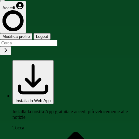
Accedi
Modifica profilo
Logout
Installa la Web App
Installa la nostra App gratuita e accedi più velocemente alle
notizie
Tocca