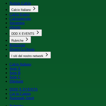
Notizie Calcio
Calcio Italiano
Calcio Estero
Calciomercato
Streaming
eSports
DDD X EVENTS
Rubriche
Redazione
Dentro La Storia
I siti del nostro network
Calcio Italiano
Serie A
Serie B
Serie C
Dilettanti
DDD X EVENTS
Cur in Campo
Nazionale Attori
Rubriche