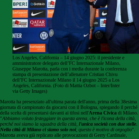
Los Angeles, California – 14 giugno 2025: il presidente e
amministratore delegato dell’FC Internazionale Milano,
Giuseppe Marotta, parla con i media durante la conferenza
stampa di presentazione dell’allenatore Cristian Chivu
dell’FC Internazionale Milano il 14 giugno 2025 a Los
Angeles, California. (Foto di Mattia Ozbot – Inter/Inter
via Getty Images)
Marotta ha presenziato all'ultima parata dell'anno, prima della 38esima
giornata di campionato da giocarsi con il Bologna, spiegando il perché
della scelta di presentarsi davanti ai tifosi nell'
Arena Civica
di Milano.
"
Abbiamo voluto festeggiare in questa arena, che è l'icona della città,
perché noi siamo la squadra della città,
l'unica società con due stelle
.
Nella città di Milano ci siamo solo noi
, questo è motivo di orgoglio
".
Marotta aveva già replicato alle provocazioni di Gerry Cardinale,