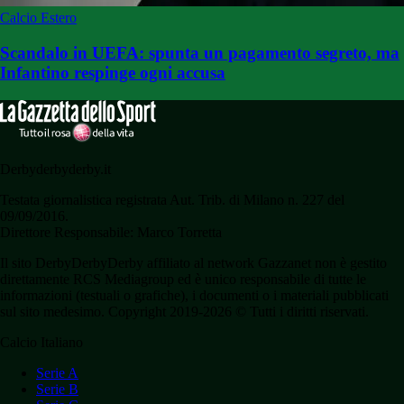
Calcio Estero
Scandalo in UEFA: spunta un pagamento segreto, ma
Infantino respinge ogni accusa
Derbyderbyderby.it
Testata giornalistica registrata Aut. Trib. di Milano n. 227 del
09/09/2016.
Direttore Responsabile: Marco Torretta
Il sito DerbyDerbyDerby affiliato al network Gazzanet non è gestito
direttamente RCS Mediagroup ed è unico responsabile di tutte le
informazioni (testuali o grafiche), i documenti o i materiali pubblicati
sul sito medesimo. Copyright 2019-2026 © Tutti i diritti riservati.
Calcio Italiano
Serie A
Serie B