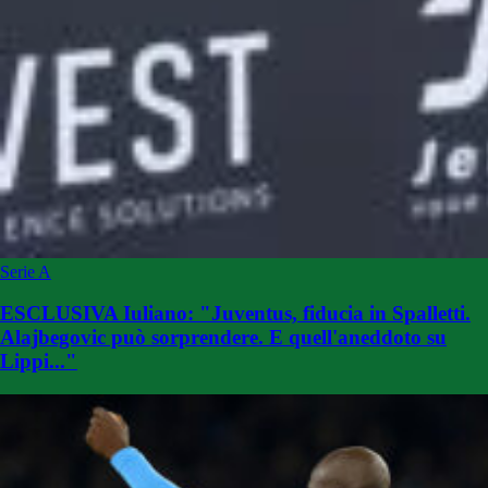
Serie A
ESCLUSIVA Iuliano: "Juventus, fiducia in Spalletti.
Alajbegovic può sorprendere. E quell'aneddoto su
Lippi..."