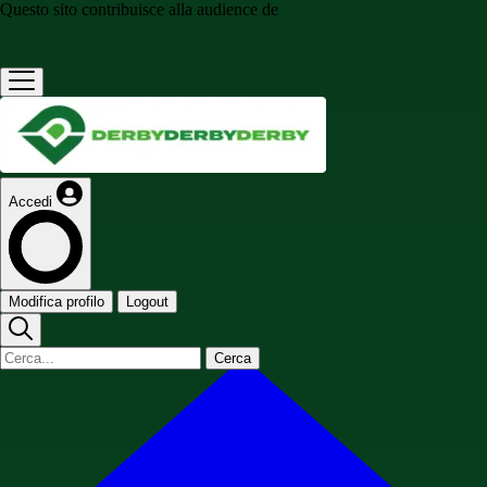
Questo sito contribuisce alla audience de
Accedi
Modifica profilo
Logout
Cerca