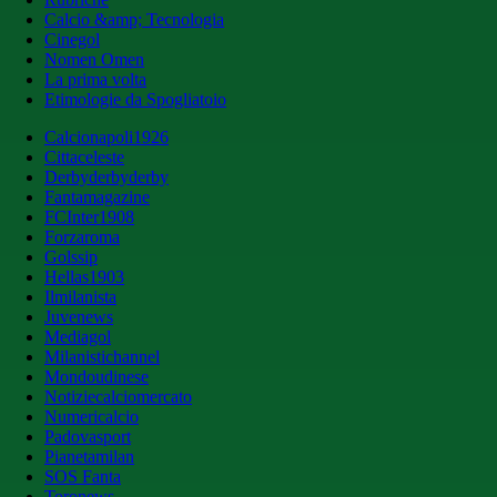
Calcio &amp; Tecnologia
Cinegol
Nomen Omen
La prima volta
Etimologie da Spogliatoio
Calcionapoli1926
Cittaceleste
Derbyderbyderby
Fantamagazine
FCInter1908
Forzaroma
Golssip
Hellas1903
Ilmilanista
Juvenews
Mediagol
Milanistichannel
Mondoudinese
Notiziecalciomercato
Numericalcio
Padovasport
Pianetamilan
SOS Fanta
Toronews