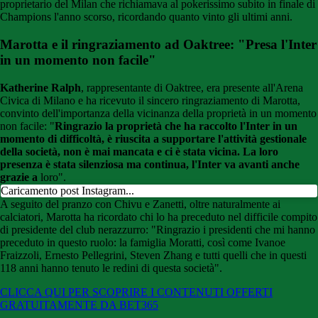
proprietario del Milan che richiamava al pokerissimo subito in finale di
Champions l'anno scorso, ricordando quanto vinto gli ultimi anni.
Marotta e il ringraziamento ad Oaktree: "Presa l'Inter
in un momento non facile"
Katherine Ralph
, rappresentante di Oaktree, era presente all'Arena
Civica di Milano e ha ricevuto il sincero ringraziamento di Marotta,
convinto dell'importanza della vicinanza della proprietà in un momento
non facile: "
Ringrazio la proprietà che ha raccolto l'Inter in un
momento di difficoltà, è riuscita a supportare l'attività gestionale
della società, non è mai mancata e ci è stata vicina. La loro
presenza è stata silenziosa ma continua, l'Inter va avanti anche
grazie a
loro".
Caricamento post Instagram...
A seguito del pranzo con Chivu e Zanetti, oltre naturalmente ai
calciatori, Marotta ha ricordato chi lo ha preceduto nel difficile compito
di presidente del club nerazzurro: "Ringrazio i presidenti che mi hanno
preceduto in questo ruolo: la famiglia Moratti, così come Ivanoe
Fraizzoli, Ernesto Pellegrini, Steven Zhang e tutti quelli che in questi
118 anni hanno tenuto le redini di questa società".
CLICCA QUI PER SCOPRIRE I CONTENUTI OFFERTI
GRATUITAMENTE DA BET365