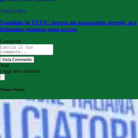
Calcio Estero
Scandalo in UEFA: spunta un pagamento segreto, ma
Infantino respinge ogni accusa
Commenti
Invia Commento
Tutti
Leggi altri commenti
Ultime Notizie