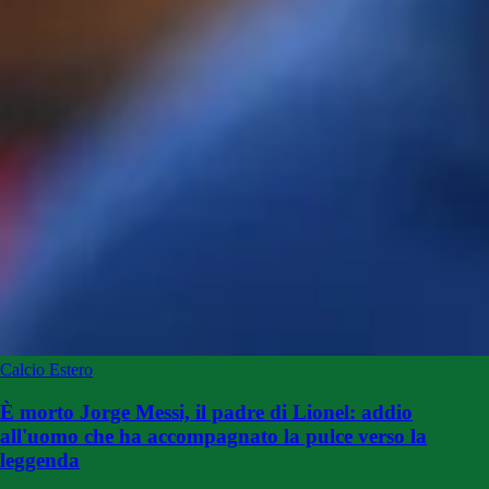
Calcio Estero
È morto Jorge Messi, il padre di Lionel: addio
all'uomo che ha accompagnato la pulce verso la
leggenda