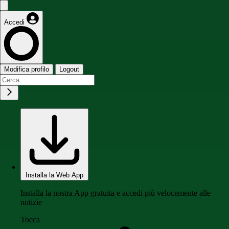
Accedi
Modifica profilo
Logout
Installa la Web App
Installa la nostra App gratuita e accedi più velocemente alle
notizie
Tocca