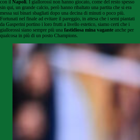
con il
Napoli
. I giallorossi non hanno giocato, come del resto spesso
sin qui, un grande calcio, però hanno ribaltato una partita che si era
messa sui binari sbagliati dopo una decina di minuti o poco più.
Fortunati nel finale ad evitare il pareggio, in attesa che i semi piantati
da Gasperini portino i loro frutti a livello estetico, siamo certi che i
giallorossi siano sempre più una
fastidiosa mina vagante
anche per
qualcosa in più di un posto Champions.