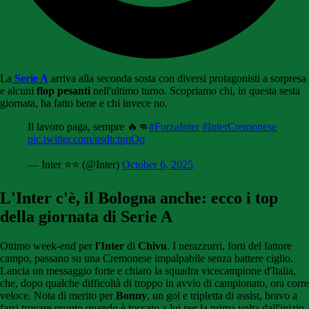
La
Serie A
arriva alla seconda sosta con diversi protagonisti a sorpresa
e alcuni
flop
pesanti
nell'ultimo turno. Scopriamo chi, in questa sesta
giornata, ha fatto bene e chi invece no.
Il lavoro paga, sempre 🔥👊
#ForzaInter
#InterCremonese
pic.twitter.com/nsdtctpnOo
— Inter ⭐⭐ (@Inter)
October 6, 2025
L'Inter c'è, il Bologna anche: ecco i top
della giornata di Serie A
Ottimo week-end per
l'Inter
di
Chivu
. I nerazzurri, forti del fattore
campo, passano su una Cremonese impalpabile senza battere ciglio.
Lancia un messaggio forte e chiaro la squadra vicecampione d'Italia,
che, dopo qualche difficoltà di troppo in avvio di campionato, ora corre
veloce. Nota di merito per
Bonny
, un gol e tripletta di assist, bravo a
farsi trovare pronto quando è toccato a lui per la prima volta dall'inizio.