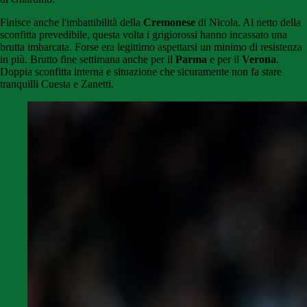
Finisce anche l'imbattibilità della
Cremonese
di Nicola. Al netto della
sconfitta prevedibile, questa volta i grigiorossi hanno incassato una
brutta imbarcata. Forse era legittimo aspettarsi un minimo di resistenza
in più. Brutto fine settimana anche per il
Parma
e per il
Verona
.
Doppia sconfitta interna e situazione che sicuramente non fa stare
tranquilli Cuesta e Zanetti.