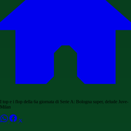
I top e i flop della 6a giornata di Serie A: Bologna super, delude Juve-
Milan