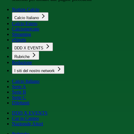
Notizie Calcio
Calcio Italiano
Calcio Estero
Calciomercato
Streaming
eSports
DDD X EVENTS
Rubriche
Redazione
I siti del nostro network
Calcio Italiano
Serie A
Serie B
Serie C
Dilettanti
DDD X EVENTS
Cur in Campo
Nazionale Attori
Rubriche