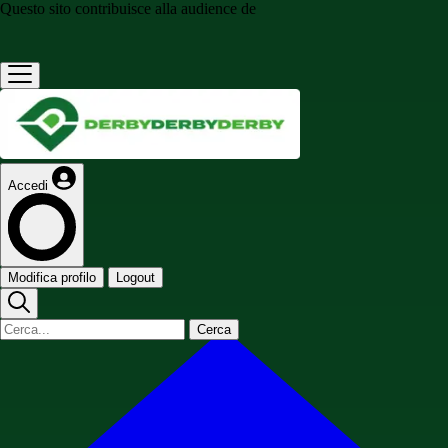
Questo sito contribuisce alla audience de
Accedi
Modifica profilo
Logout
Cerca