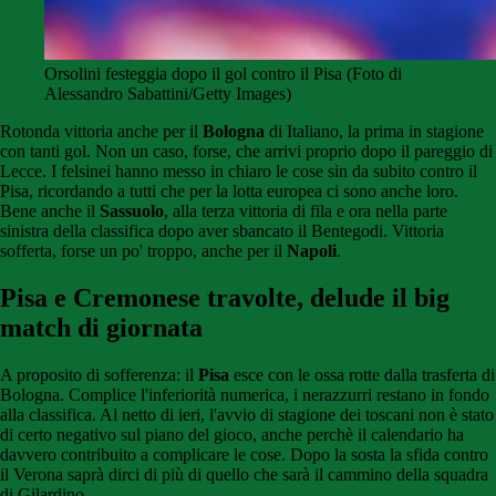
Orsolini festeggia dopo il gol contro il Pisa (Foto di
Alessandro Sabattini/Getty Images)
Rotonda vittoria anche per il
Bologna
di Italiano, la prima in stagione
con tanti gol. Non un caso, forse, che arrivi proprio dopo il pareggio di
Lecce. I felsinei hanno messo in chiaro le cose sin da subito contro il
Pisa, ricordando a tutti che per la lotta europea ci sono anche loro.
Bene anche il
Sassuolo
, alla terza vittoria di fila e ora nella parte
sinistra della classifica dopo aver sbancato il Bentegodi. Vittoria
sofferta, forse un po' troppo, anche per il
Napoli
.
Pisa e Cremonese travolte, delude il big
match di giornata
A proposito di sofferenza: il
Pisa
esce con le ossa rotte dalla trasferta di
Bologna. Complice l'inferiorità numerica, i nerazzurri restano in fondo
alla classifica. Al netto di ieri, l'avvio di stagione dei toscani non è stato
di certo negativo sul piano del gioco, anche perchè il calendario ha
davvero contribuito a complicare le cose. Dopo la sosta la sfida contro
il Verona saprà dirci di più di quello che sarà il cammino della squadra
di Gilardino.