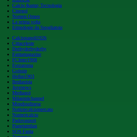
Calcio &amp; Tecnologia
Cinegol
Nomen Omen
La prima volta
Etimologie da Spogliatoio
Calcionapoli1926
Cittaceleste
Derbyderbyderby
Fantamagazine
FCInter1908
Forzaroma
Golssip
Hellas1903
Ilmilanista
Juvenews
Mediagol
Milanistichannel
Mondoudinese
Notiziecalciomercato
Numericalcio
Padovasport
Pianetamilan
SOS Fanta
Toronews