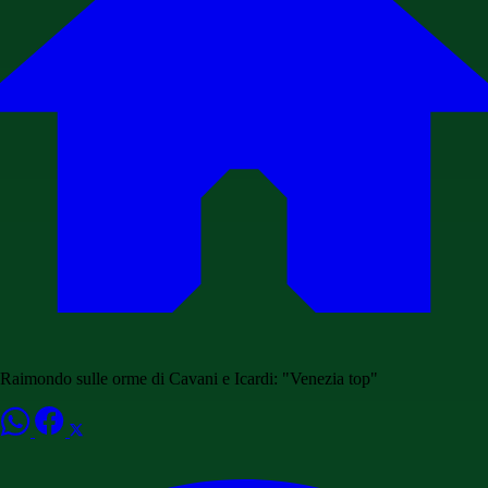
Raimondo sulle orme di Cavani e Icardi: "Venezia top"