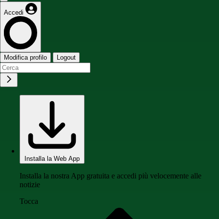
Accedi
Modifica profilo
Logout
Installa la Web App
Installa la nostra App gratuita e accedi più velocemente alle
notizie
Tocca