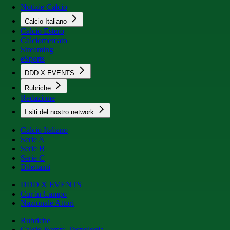
Notizie Calcio
Calcio Italiano
Calcio Estero
Calciomercato
Streaming
eSports
DDD X EVENTS
Rubriche
Redazione
I siti del nostro network
Calcio Italiano
Serie A
Serie B
Serie C
Dilettanti
DDD X EVENTS
Cur in Campo
Nazionale Attori
Rubriche
Calcio &amp; Tecnologia