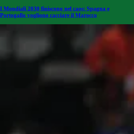
I Mondiali 2030 finiscono nel caos: Spagna e
Portogallo vogliono cacciare il Marocco