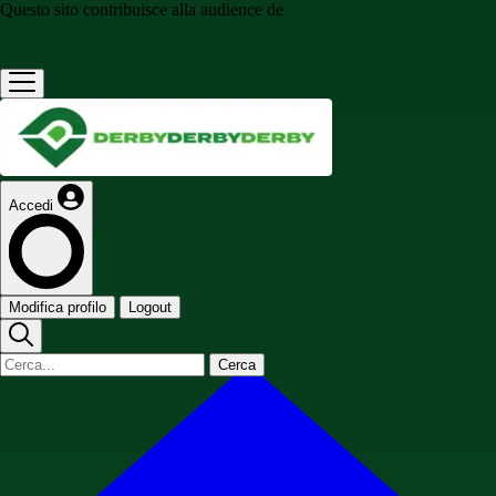
Questo sito contribuisce alla audience de
Accedi
Modifica profilo
Logout
Cerca