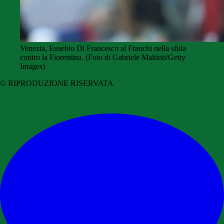
Venezia, Eusebio Di Francesco al Franchi nella sfida
contro la Fiorentina. (Foto di Gabriele Maltinti/Getty
Images)
© RIPRODUZIONE RISERVATA