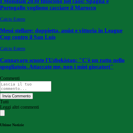
I Mondiali 2030 finiscono nel caos: Spagna e
Portogallo vogliono cacciare il Marocco
Calcio Estero
Messi stellare: doppietta, assist e vittoria in League
Cup contro il San Luis
Calcio Estero
Cannavaro scuote l'Uzbekistan: "C'è un ratto nello
spogliatoio. Attaccate me, non i miei giocatori"
Commenti
Invia Commento
Tutti
Leggi altri commenti
Ultime Notizie