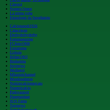
Cinegol
Nomen Omen
La prima volta
Etimologie da Spogliatoio
Calcionapoli1926
Cittaceleste
Derbyderbyderby
Fantamagazine
FCInter1908
Forzaroma
Golssip
Hellas1903
Ilmilanista
Juvenews
Mediagol
Milanistichannel
Mondoudinese
Notiziecalciomercato
Numericalcio
Padovasport
Pianetamilan
SOS Fanta
Toronews
Tuttobolognaweb