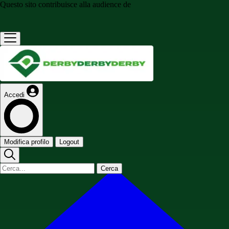
Questo sito contribuisce alla audience de
Accedi
Modifica profilo
Logout
Cerca