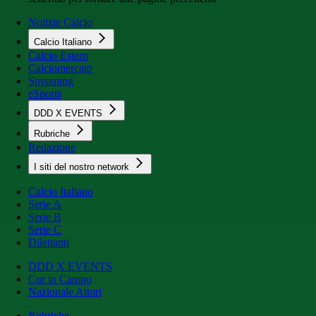
Notizie Calcio
Calcio Italiano
Calcio Estero
Calciomercato
Streaming
eSports
DDD X EVENTS
Rubriche
Redazione
I siti del nostro network
Calcio Italiano
Serie A
Serie B
Serie C
Dilettanti
DDD X EVENTS
Cur in Campo
Nazionale Attori
Rubriche