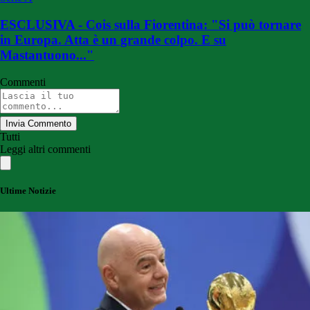
ESCLUSIVA - Cois sulla Fiorentina: "Si può tornare
in Europa. Atta è un grande colpo. E su
Mastantuono..."
Commenti
Invia Commento
Tutti
Leggi altri commenti
Ultime Notizie