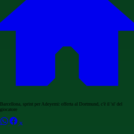
Barcellona, sprint per Adeyemi: offerta al Dortmund, c'è il 'si' del
giocatore