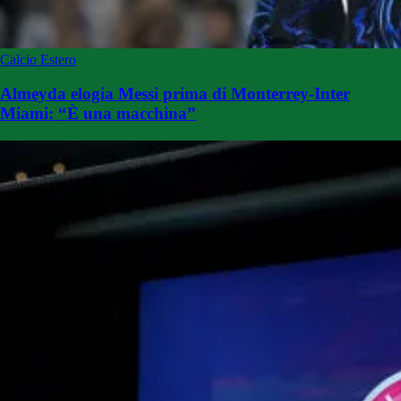
Calcio Estero
Almeyda elogia Messi prima di Monterrey-Inter
Miami: “È una macchina”