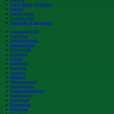
Calcio &amp; Tecnologia
Cinegol
Nomen Omen
La prima volta
Etimologie da Spogliatoio
Calcionapoli1926
Cittaceleste
Derbyderbyderby
Fantamagazine
FCInter1908
Forzaroma
Golssip
Hellas1903
Ilmilanista
Juvenews
Mediagol
Milanistichannel
Mondoudinese
Notiziecalciomercato
Numericalcio
Padovasport
Pianetamilan
SOS Fanta
Toronews