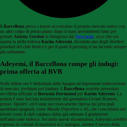
Il
Barcellona
prova a tenere accesissimo il proprio mercato estivo con
un altro colpo di primo piano: dopo il maxi investimento fatto per
portare
Antony Gordon
in blaugrana dal
Newcastle
, ecco che ora
spunta la stella tedesca
Karim Adeyemi
, diventata uno degli obiettivi
prioritari del club iberico e per il quale il pressing si sta facendo sempre
più asfissiante.
Adeyemi, il Barcellona rompe gli indugi:
prima offerta al BVB
Nelle ultime ore è rimbalzata dalla Spagna un'importante indiscrezione
di mercato, rivelatasi poi fondata: il
Barcellona
avrebbe presentato
un'offerta ufficiale al
Borussia Dortmund
per
Karim Adeyemi
. La
notizia è stata lanciata inizialmente dal giornalista Gerard Romero
,
presso '
Jijantes
', ed è stata successivamente ripresa dai principali
quotidiani spagnoli, come
Mundo Deportivo
e
AS
, che concordano nel
riferire come il club catalano abbia già ottenuto il gradimento
dell'attaccante tedesco. Secondo queste ricostruzioni, Adeyemi avrebbe
espresso la volontà di trasferirsi in Catalogna, mentre il lavoro della