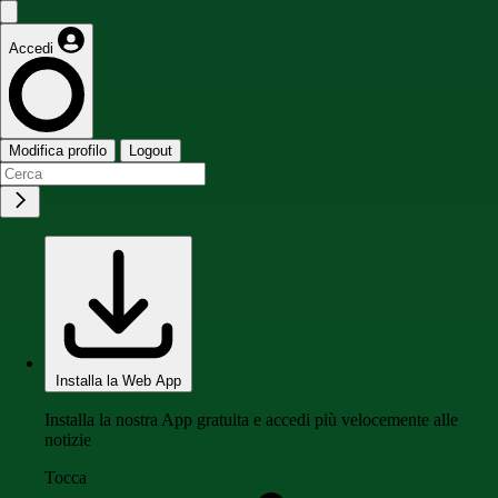
Accedi
Modifica profilo
Logout
Installa la Web App
Installa la nostra App gratuita e accedi più velocemente alle
notizie
Tocca