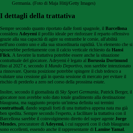
Germania. (Foto di Maja Hitij/Getty Images)
I dettagli della trattativa
Sempre secondo quanto riportato dalle fonti spagnole, il
Barcellona
considera
Adeyemi
il profilo ideale per rinforzare il reparto offensivo
grazie alla sua capacità di agire su entrambe le corsie, all'abilità
nell'uno contro uno e alla sua straordinaria rapidità. Un elemento che si
sposerebbe perfettamente con il calcio verticale richiesto da
Hansi
Flick
. A favorire la trattativa potrebbe essere anche la situazione
contrattuale del giocatore. Adeyemi è legato al
Borussia Dortmund
fino al 2027 e, secondo il
Mundo Deportivo
, non sarebbe intenzionato
a rinnovare. Questa posizione potrebbe spingere il club tedesco a
valutare una cessione già in questa sessione di mercato per evitare il
rischio di perderlo a zero nel corso della prossima estate.
Inoltre, secondo il giornalista di
Sky Sport Germania
, Patrick Berger, il
giocatore non avrebbe solo dato totale gradimento alla destinazione
blaugrana, ma raggiunto proprio un'intesa definita sui termini
contrattuali
, dando segnali forti di una trattativa appena nata ma già
ben spedita. Sempre secondo l'esperto, a facilitare la trattativa con il
Barcellona sarebbe il coinvolgimento diretto del super agente
Jorge
Mendes
, procuratore di
Adeyemi,
i cui rapporti con il club blaugrana
sono eccellenti, essendo anche il rappresentante di
Lamine Yamal
.