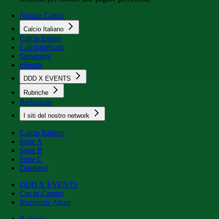
Notizie Calcio
Calcio Italiano
Calcio Estero
Calciomercato
Streaming
eSports
DDD X EVENTS
Rubriche
Redazione
I siti del nostro network
Calcio Italiano
Serie A
Serie B
Serie C
Dilettanti
DDD X EVENTS
Cur in Campo
Nazionale Attori
Rubriche