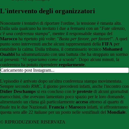
L'intervento degli organizzatori
Nonostante i tentativi di riportare l'ordine, la tensione è rimasta alta.
Dalla sala qualcuno ha invitato i due a fermarsi con un "
Fate silenzio,
c'è una conferenza stampa
", mentre il responsabile stampa del
Marocco
ha ripetuto più volte: "
Basta per favore, per favore!
". A quel
punto sono intervenuti anche alcuni rappresentanti della
FIFA
per
ristabilire la calma. Dalla tribuna, il commissario tecnico
Mohamed
Ouahbi
ha sdrammatizzato con una battuta che ha strappato un sorriso
ai presenti: "
Vi separiamo come a scuola
". Dopo alcuni minuti, la
conferenza ha potuto riprendere
regolarmente
.
Caricamento post Instagram...
L'episodio è arrivato dopo un'altra conferenza stampa movimentata.
Sempre secondo
RMC
, il giorno precedenti infatti, anche l'incontro con
Didier Deschamps
si era concluso con le
proteste
di alcuni giornalisti
marocchini, che avevano lamentato poco spazio per le loro domande,
alimentando un clima già particolarmente
acceso
attorno al quarto di
finale tra le due Nazionali.
Francia
e
Marocco
infatti, si affronteranno
questa sera alle 22 italiane per un posto nelle semifinali del
Mondiale
.
© RIPRODUZIONE RISERVATA