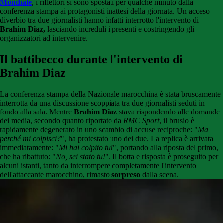
Mondiale
, i riflettori si sono spostati per qualche minuto dalla
conferenza stampa ai protagonisti inattesi della giornata. Un acceso
diverbio tra due giornalisti hanno infatti interrotto l'intervento di
Brahim Diaz,
lasciando increduli i presenti e costringendo gli
organizzatori ad intervenire.
Il battibecco durante l'intervento di
Brahim Diaz
La conferenza stampa della Nazionale marocchina è stata bruscamente
interrotta da una discussione scoppiata tra due giornalisti seduti in
fondo alla sala. Mentre
Brahim Diaz
stava rispondendo alle domande
dei media, secondo quanto riportato da
RMC Sport
, il brusio è
rapidamente degenerato in uno scambio di accuse reciproche: "
Ma
perché mi colpisci?
", ha protestato uno dei due. La replica è arrivata
immediatamente: "
Mi hai colpito tu!
", portando alla riposta del primo,
che ha ribattuto: "
No, sei stato tu!
". Il botta e risposta è proseguito per
alcuni istanti, tanto da interrompere completamente l'intervento
dell'attaccante marocchino, rimasto
sorpreso
dalla scena.