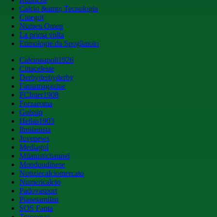
Calcio &amp; Tecnologia
Cinegol
Nomen Omen
La prima volta
Etimologie da Spogliatoio
Calcionapoli1926
Cittaceleste
Derbyderbyderby
Fantamagazine
FCInter1908
Forzaroma
Golssip
Hellas1903
Ilmilanista
Juvenews
Mediagol
Milanistichannel
Mondoudinese
Notiziecalciomercato
Numericalcio
Padovasport
Pianetamilan
SOS Fanta
Toronews