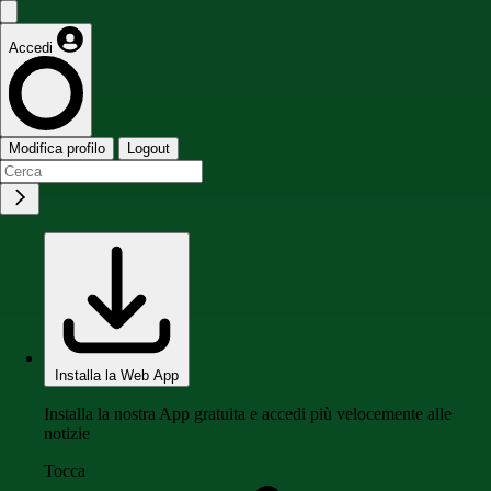
Accedi
Modifica profilo
Logout
Installa la Web App
Installa la nostra App gratuita e accedi più velocemente alle
notizie
Tocca