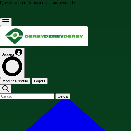
Questo sito contribuisce alla audience de
Accedi
Modifica profilo
Logout
Cerca