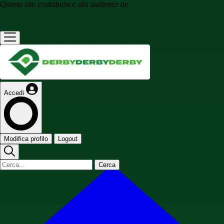
Questo sito contribuisce alla audience de
Accedi
Modifica profilo
Logout
Cerca