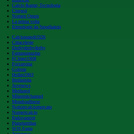
Calcio &amp; Tecnologia
Cinegol
Nomen Omen
La prima volta
Etimologie da Spogliatoio
Calcionapoli1926
Cittaceleste
Derbyderbyderby
Fantamagazine
FCInter1908
Forzaroma
Golssip
Hellas1903
Ilmilanista
Juvenews
Mediagol
Milanistichannel
Mondoudinese
Notiziecalciomercato
Numericalcio
Padovasport
Pianetamilan
SOS Fanta
Toronews