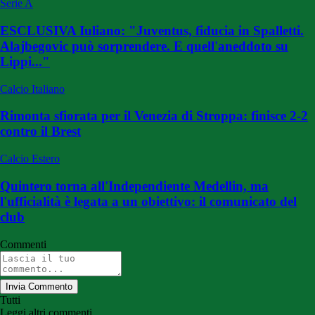
Serie A
ESCLUSIVA Iuliano: "Juventus, fiducia in Spalletti.
Alajbegovic può sorprendere. E quell'aneddoto su
Lippi..."
Calcio Italiano
Rimonta sfiorata per il Venezia di Stroppa: finisce 2-2
contro il Brest
Calcio Estero
Quintero torna all'Independiente Medellin, ma
l'ufficialità è legata a un obiettivo: il comunicato del
club
Commenti
Invia Commento
Tutti
Leggi altri commenti