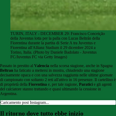
TURIN, ITALY - DECEMBER 29: Francisco Conceição
della Juventus lotta per la palla con Lucas Beltrán della
Fiorentina durante la partita di Serie A tra Juventus e
Fiorentina all'Allianz Stadium il 29 dicembre 2024 a
Torino, Italia. (Photo by Daniele Badolato - Juventus
FC/Juventus FC via Getty Images)
Passato in prestito al
Valencia
nella scorsa stagione, anche in Spagna
Beltran
ha faticato a mettersi in mostra, chiudendo una stagione
decisamente opaca e con una salvezza raggiunta nelle ultime giornate
di campionato con soltanto 2 reti all'attivo in 16 presenze. Il cartellino è
di proprietà della
Fiorentina
e, per tale ragione,
Paratici
e gli agenti
del calciatore stanno trattando e quasi ultimando la cessione in
Argentina.
Caricamento post Instagram...
Il ritorno dove tutto ebbe inizio