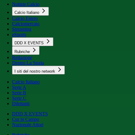
Notizie Calcio
Calcio Italiano
Calcio Estero
Calciomercato
Streaming
eSports
DDD X EVENTS
Rubriche
Redazione
Dentro La Storia
I siti del nostro network
Calcio Italiano
Serie A
Serie B
Serie C
Dilettanti
DDD X EVENTS
Cur in Campo
Nazionale Attori
Rubriche