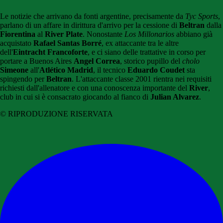
Le notizie che arrivano da fonti argentine, precisamente da
Tyc Sports
,
parlano di un affare in dirittura d'arrivo per la cessione di
Beltran
dalla
Fiorentina
al
River Plate
. Nonostante
Los Millonarios
abbiano già
acquistato
Rafael Santas Borré
, ex attaccante tra le altre
dell'
Eintracht Francoforte
, e ci siano delle trattative in corso per
portare a Buenos Aires
Angel Correa
, storico pupillo del
cholo
Simeone
all'
Atlético Madrid
, il tecnico
Eduardo Coudet
sta
spingendo per
Beltran
. L'attaccante classe 2001 rientra nei requisiti
richiesti dall'allenatore e con una conoscenza importante del
River
,
club in cui si è consacrato giocando al fianco di
Julian Alvarez
.
© RIPRODUZIONE RISERVATA