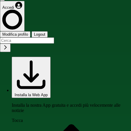
Accedi
Modifica profilo
Logout
Installa la Web App
Installa la nostra App gratuita e accedi più velocemente alle
notizie
Tocca