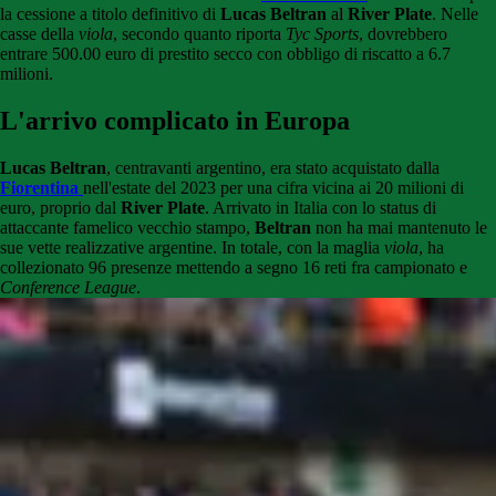
la cessione a titolo definitivo di
Lucas Beltran
al
River Plate
. Nelle
casse della
viola
, secondo quanto riporta
Tyc Sports
, dovrebbero
entrare 500.00 euro di prestito secco con obbligo di riscatto a 6.7
milioni.
L'arrivo complicato in Europa
Lucas Beltran
, centravanti argentino, era stato acquistato dalla
Fiorentina
nell'estate del 2023 per una cifra vicina ai 20 milioni di
euro, proprio dal
River Plate
. Arrivato in Italia con lo status di
attaccante famelico vecchio stampo,
Beltran
non ha mai mantenuto le
sue vette realizzative argentine. In totale, con la maglia
viola
, ha
collezionato 96 presenze mettendo a segno 16 reti fra campionato e
Conference League
.