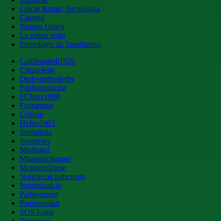
Calcio &amp; Tecnologia
Cinegol
Nomen Omen
La prima volta
Etimologie da Spogliatoio
Calcionapoli1926
Cittaceleste
Derbyderbyderby
Fantamagazine
FCInter1908
Forzaroma
Golssip
Hellas1903
Ilmilanista
Juvenews
Mediagol
Milanistichannel
Mondoudinese
Notiziecalciomercato
Numericalcio
Padovasport
Pianetamilan
SOS Fanta
Toronews