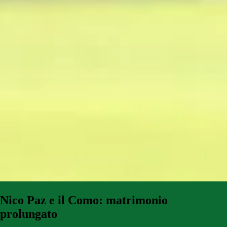
Nico Paz e il Como: matrimonio
prolungato