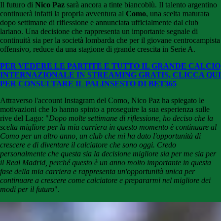
Il futuro di
Nico Paz
sarà ancora a tinte biancoblù. Il talento argentino
continuerà infatti la propria avventura al
Como
, una scelta maturata
dopo settimane di riflessione e annunciata ufficialmente dal club
lariano. Una decisione che rappresenta un importante segnale di
continuità sia per la società lombarda che per il giovane centrocampista
offensivo, reduce da una stagione di grande crescita in Serie A.
PER VEDERE LE PARTITE E TUTTO IL GRANDE CALCIO
INTERNAZIONALE IN STREAMING GRATIS, CLICCA QUI
PER CONSULTARE IL PALINSESTO DI BET365
Attraverso l'account Instagram del Como, Nico Paz ha spiegato le
motivazioni che lo hanno spinto a proseguire la sua esperienza sulle
rive del Lago:
"
Dopo molte settimane di riflessione, ho deciso che la
scelta migliore per la mia carriera in questo momento è continuare al
Como per un altro anno, un club che mi ha dato l'opportunità di
crescere e di diventare il calciatore che sono oggi.
Credo
personalmente che questa sia la decisione migliore sia per me sia per
il Real Madrid, perché questo è un anno molto importante in questa
fase della mia carriera e rappresenta un'opportunità unica per
continuare a crescere come calciatore e prepararmi nel migliore dei
modi per il futuro
".