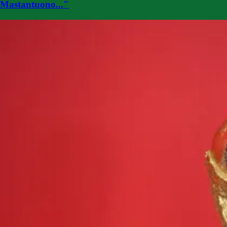
Mastantuono..."