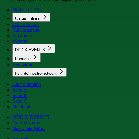
Notizie Calcio
Calcio Italiano
Calcio Estero
Calciomercato
Streaming
eSports
DDD X EVENTS
Rubriche
Redazione
I siti del nostro network
Calcio Italiano
Serie A
Serie B
Serie C
Dilettanti
DDD X EVENTS
Cur in Campo
Nazionale Attori
Rubriche