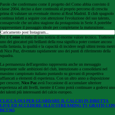
Parole che confermano come il progetto del Como abbia convinto il
classe 2004, deciso a dare continuità al proprio percorso di crescita
prima di valutare un eventuale ritorno al Real Madrid. Il club spagnolo
continua infatti a seguire con attenzione l'evoluzione del suo talento,
consapevole che un'altra stagione da protagonista in Serie A potrebbe
rappresentare il passaggio ideale per completarne la maturazione.
Caricamento post Instagram...
Per il
Como
si tratta di una notizia di enorme valore tecnico. Trattenere
uno dei giocatori più brillanti della rosa significa poter contare ancora
sulla fantasia, la qualità e la capacità di incidere negli ultimi trenta metri
di Nico Paz, diventato rapidamente uno dei punti di riferimento della
squadra.
La permanenza dell'argentino rappresenta anche un messaggio
importante sulle ambizioni del club, intenzionato a consolidarsi nel
massimo campionato italiano puntando su giovani di prospettiva
affiancati a elementi di esperienza. Con un altro anno a disposizione
per crescere,
Nico Paz
avrà l'occasione di accumulare ulteriore
esperienza ad alti livelli, mentre il Como potrà continuare a godersi uno
dei talenti più interessanti del calcio europeo.
CLICCA QUI PER GUARDARE IL CALCIO IN DIRETTA
LIVE ED ACCEDERE ALLO STREAMING TV GRATIS CON
BET365