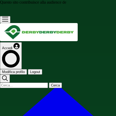
Questo sito contribuisce alla audience de
Accedi
Modifica profilo
Logout
Cerca