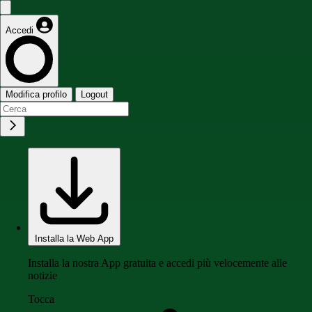
Accedi
Modifica profilo
Logout
Installa la Web App
Installa la nostra App gratuita e accedi più velocemente alle
notizie
Tocca