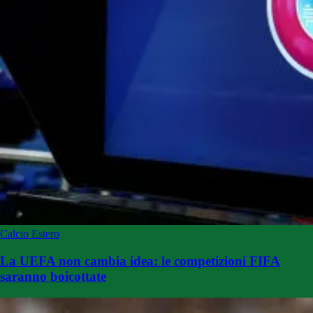
Calcio Estero
La UEFA non cambia idea: le competizioni FIFA
saranno boicottate