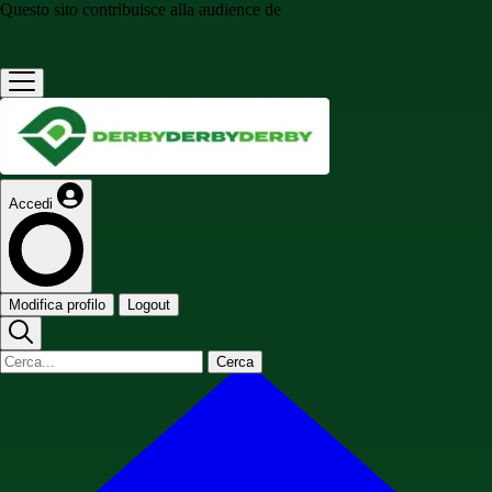
Questo sito contribuisce alla audience de
Accedi
Modifica profilo
Logout
Cerca