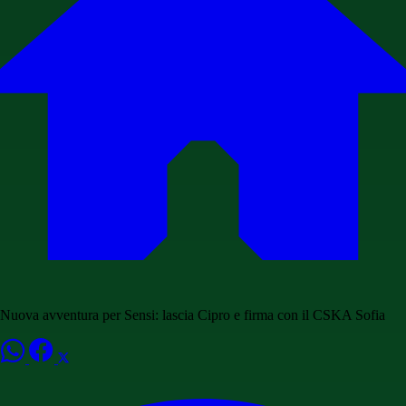
Nuova avventura per Sensi: lascia Cipro e firma con il CSKA Sofia