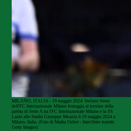
MILANO, ITALIA - 19 maggio 2024: Stefano Sensi
dell'FC Internazionale Milano festeggia al termine della
partita di Serie A tra l'FC Internazionale Milano e la SS
Lazio allo Stadio Giuseppe Meazza il 19 maggio 2024 a
Milano, Italia. (Foto di Mattia Ozbot - Inter/Inter tramite
Getty Images)