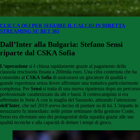
CLICCA QUI PER SEGUIRE IL CALCIO IN DIRETTA
STREAMING SU BET 365
Dall’Inter alla Bulgaria: Stefano Sensi
riparte dal CSKA Sofia
L’operazione
si è chiusa rapidamente grazie al pagamento della
clausola rescissoria fissata a 200mila euro. Una cifra contenuta che ha
consentito al
CSKA Sofia
di assicurarsi un giocatore di qualità e
grande esperienza senza dover affrontare una trattativa particolarmente
complessa. Per
Sensi
si tratta di una nuova ripartenza dopo un percorso
professionale caratterizzato da alti e bassi. Il centrocampista si era
affermato in Serie A con la maglia del Sassuolo, attirando l’attenzione
dell’Inter
, che nel 2019 aveva deciso di puntare su di lui. L’impatto in
nerazzurro fu immediato: nelle prime settimane della gestione Conte,
Sensi era diventato uno dei protagonisti della squadra grazie alle sue
qualità tecniche e alla capacità di dettare i tempi di gioco.