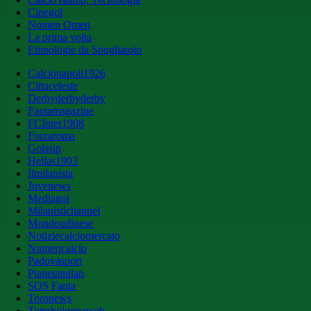
Cinegol
Nomen Omen
La prima volta
Etimologie da Spogliatoio
Calcionapoli1926
Cittaceleste
Derbyderbyderby
Fantamagazine
FCInter1908
Forzaroma
Golssip
Hellas1903
Ilmilanista
Juvenews
Mediagol
Milanistichannel
Mondoudinese
Notiziecalciomercato
Numericalcio
Padovasport
Pianetamilan
SOS Fanta
Toronews
Tuttobolognaweb