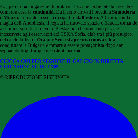
Poi, però, una lunga serie di problemi fisici ne ha frenato la crescita e
compromesso la
continuità
. Da lì sono arrivati i prestiti a
Sampdoria
e
Monza
, prima della scelta di ripartire
dall’estero
. A Cipro, con la
maglia dell’Anorthosis, il regista ha ritrovato spazio e fiducia, tornando
a esprimersi su buoni livelli. Prestazioni che non sono passate
inosservate agli osservatori del CSKA Sofia, club tra i più prestigiosi
del calcio bulgaro.
Ora per Sensi si apre una nuova sfida:
conquistare la Bulgaria e tornare a essere protagonista dopo anni
segnati da troppi stop e occasioni mancate.
CLICCA QUI PER SEGUIRE IL CALCIO IN DIRETTA
STREAMING SU BET 365
© RIPRODUZIONE RISERVATA