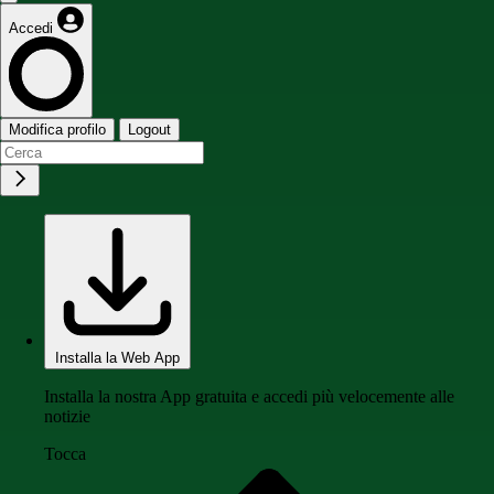
Accedi
Modifica profilo
Logout
Installa la Web App
Installa la nostra App gratuita e accedi più velocemente alle
notizie
Tocca