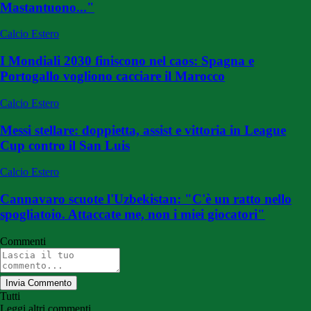
Mastantuono..."
Calcio Estero
I Mondiali 2030 finiscono nel caos: Spagna e
Portogallo vogliono cacciare il Marocco
Calcio Estero
Messi stellare: doppietta, assist e vittoria in League
Cup contro il San Luis
Calcio Estero
Cannavaro scuote l'Uzbekistan: "C'è un ratto nello
spogliatoio. Attaccate me, non i miei giocatori"
Commenti
Invia Commento
Tutti
Leggi altri commenti