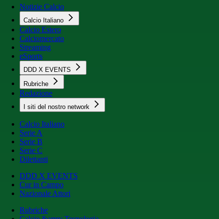
Notizie Calcio
Calcio Italiano
Calcio Estero
Calciomercato
Streaming
eSports
DDD X EVENTS
Rubriche
Redazione
I siti del nostro network
Calcio Italiano
Serie A
Serie B
Serie C
Dilettanti
DDD X EVENTS
Cur in Campo
Nazionale Attori
Rubriche
Calcio &amp; Tecnologia