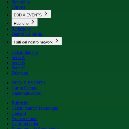
Streaming
eSports
DDD X EVENTS
Rubriche
Redazione
Dentro La Storia
I siti del nostro network
Calcio Italiano
Serie A
Serie B
Serie C
Dilettanti
DDD X EVENTS
Cur in Campo
Nazionale Attori
Rubriche
Calcio &amp; Tecnologia
Cinegol
Nomen Omen
La prima volta
Etimologie da Spogliatoio