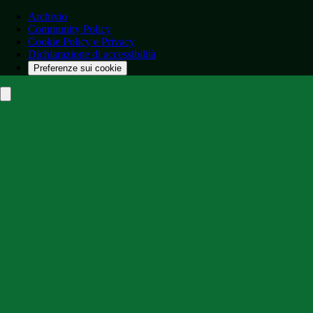
Archivio
Community Policy
Cookie Policy e Privacy
Dichiarazione di accessibilità
Preferenze sui cookie