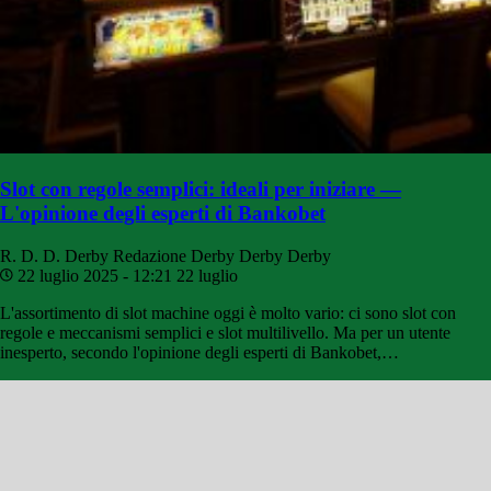
Slot con regole semplici: ideali per iniziare —
L'opinione degli esperti di Bankobet
R. D. D. Derby
Redazione Derby Derby Derby
22 luglio 2025 - 12:21
22 luglio
L'assortimento di slot machine oggi è molto vario: ci sono slot con
regole e meccanismi semplici e slot multilivello. Ma per un utente
inesperto, secondo l'opinione degli esperti di Bankobet,…