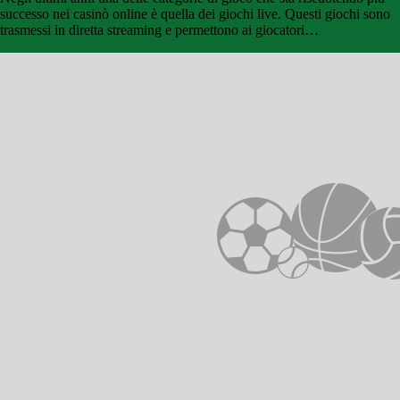
successo nei casinò online è quella dei giochi live. Questi giochi sono
trasmessi in diretta streaming e permettono ai giocatori…