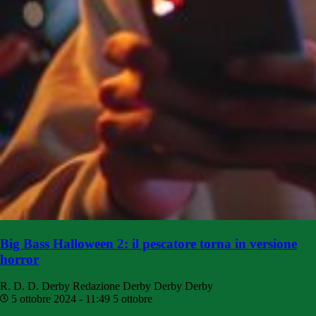
Big Bass Halloween 2: il pescatore torna in versione
horror
R. D. D. Derby
Redazione Derby Derby Derby
5 ottobre 2024 - 11:49
5 ottobre