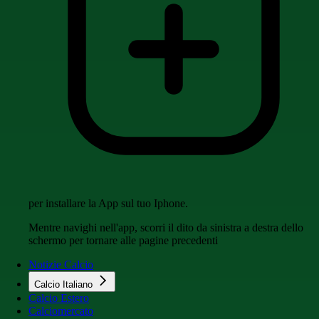
per installare la App sul tuo Iphone.
Mentre navighi nell'app, scorri il dito da sinistra a destra dello
schermo per tornare alle pagine precedenti
Notizie Calcio
Calcio Italiano
Calcio Estero
Calciomercato