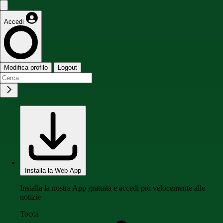
Accedi
Modifica profilo
Logout
Installa la Web App
Installa la nostra App gratuita e accedi più velocemente alle
notizie
Tocca