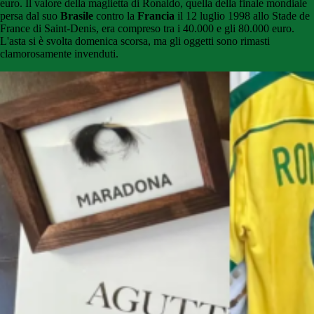
euro. Il valore della maglietta di Ronaldo, quella della finale mondiale
persa dal suo
Brasile
contro la
Francia
il 12 luglio 1998 allo Stade de
France di Saint-Denis, era compreso tra i 40.000 e gli 80.000 euro.
L'asta si è svolta domenica scorsa, ma gli oggetti sono rimasti
clamorosamente invenduti.