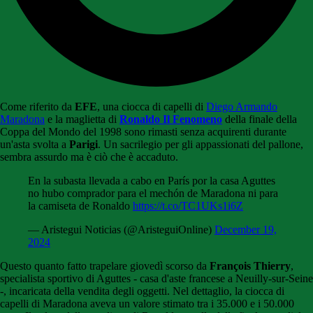
Come riferito da
EFE
, una ciocca di capelli di
Diego Armando
Maradona
e la maglietta di
Ronaldo Il Fenomeno
della finale della
Coppa del Mondo del 1998 sono rimasti senza acquirenti durante
un'asta svolta a
Parigi
. Un sacrilegio per gli appassionati del pallone,
sembra assurdo ma è ciò che è accaduto.
En la subasta llevada a cabo en París por la casa Aguttes
no hubo comprador para el mechón de Maradona ni para
la camiseta de Ronaldo
https://t.co/TC1UKs1i6Z
— Aristegui Noticias (@AristeguiOnline)
December 19,
2024
Questo quanto fatto trapelare giovedì scorso da
François Thierry
,
specialista sportivo di Aguttes - casa d'aste francese a Neuilly-sur-Seine
-, incaricata della vendita degli oggetti. Nel dettaglio, la ciocca di
capelli di Maradona aveva un valore stimato tra i 35.000 e i 50.000