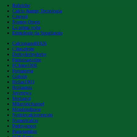
Rubriche
Calcio &amp; Tecnologia
Cinegol
Nomen Omen
La prima volta
Etimologie da Spogliatoio
Calcionapoli1926
Cittaceleste
Derbyderbyderby
Fantamagazine
FCInter1908
Forzaroma
Golssip
Hellas1903
Ilmilanista
Juvenews
Mediagol
Milanistichannel
Mondoudinese
Notiziecalciomercato
Numericalcio
Padovasport
Pianetamilan
SOS Fanta