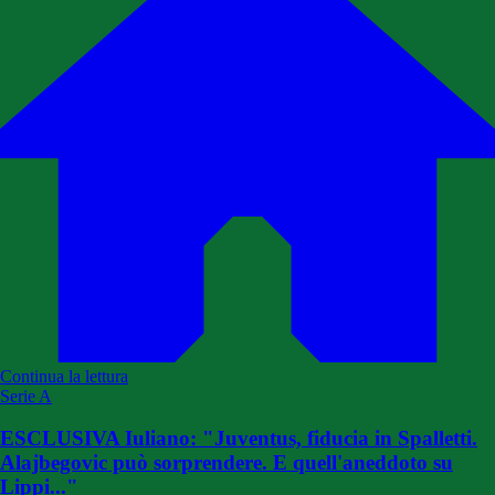
Continua la lettura
Serie A
ESCLUSIVA Iuliano: "Juventus, fiducia in Spalletti.
Alajbegovic può sorprendere. E quell'aneddoto su
Lippi..."