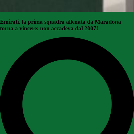
Emirati, la prima squadra allenata da Maradona
torna a vincere: non accadeva dal 2007!