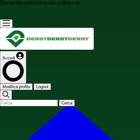
Questo sito contribuisce alla audience de
Accedi
Modifica profilo
Logout
Cerca