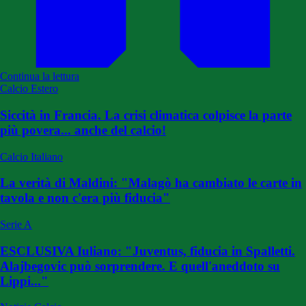
Continua la lettura
Calcio Estero
Siccità in Francia. La crisi climatica colpisce la parte
più povera... anche del calcio!
Calcio Italiano
La verità di Maldini: "Malagò ha cambiato le carte in
tavola e non c'era più fiducia"
Serie A
ESCLUSIVA Iuliano: "Juventus, fiducia in Spalletti.
Alajbegovic può sorprendere. E quell'aneddoto su
Lippi..."