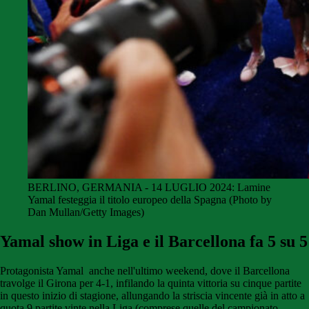
BERLINO, GERMANIA - 14 LUGLIO 2024: Lamine
Yamal festeggia il titolo europeo della Spagna (Photo by
Dan Mullan/Getty Images)
Yamal show in Liga e il Barcellona fa 5 su 5
Protagonista Yamal anche nell'ultimo weekend, dove il Barcellona
travolge il Girona per 4-1, infilando la quinta vittoria su cinque partite
in questo inizio di stagione, allungando la striscia vincente già in atto a
quota 9 partite vinte nella Liga (comprese quelle del campionato