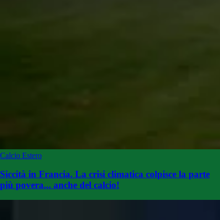
Calcio Estero
Siccità in Francia. La crisi climatica colpisce la parte
più povera... anche del calcio!