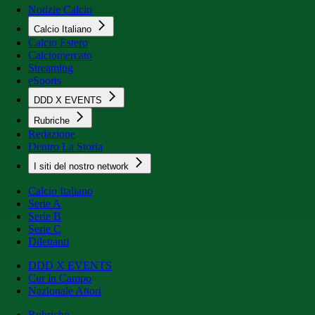
Notizie Calcio
Calcio Italiano
Calcio Estero
Calciomercato
Streaming
eSports
DDD X EVENTS
Rubriche
Redazione
Dentro La Storia
I siti del nostro network
Calcio Italiano
Serie A
Serie B
Serie C
Dilettanti
DDD X EVENTS
Cur in Campo
Nazionale Attori
Rubriche