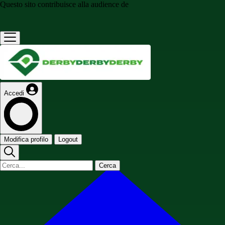
Questo sito contribuisce alla audience de
Accedi
Modifica profilo
Logout
Cerca