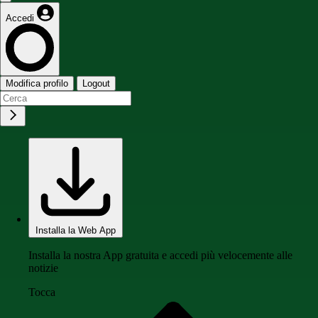
Accedi
Modifica profilo
Logout
Installa la Web App
Installa la nostra App gratuita e accedi più velocemente alle
notizie
Tocca