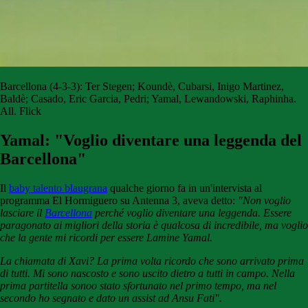
Barcellona (4-3-3): Ter Stegen; Koundè, Cubarsi, Inigo Martinez,
Baldè; Casado, Eric Garcia, Pedri; Yamal, Lewandowski, Raphinha.
All. Flick
Yamal: "Voglio diventare una leggenda del
Barcellona"
Il
baby talento blaugrana
qualche giorno fa in un'intervista al
programma El Hormiguero su Antenna 3, aveva detto:
"Non voglio
lasciare il
Barcellona
perché voglio diventare una leggenda. Essere
paragonato ai migliori della storia è qualcosa di incredibile, ma voglio
che la gente mi ricordi per essere Lamine Yamal.
La chiamata di Xavi? La prima volta ricordo che sono arrivato prima
di tutti. Mi sono nascosto e sono uscito dietro a tutti in campo. Nella
prima partitella sonoo stato sfortunato nel primo tempo, ma nel
secondo ho segnato e dato un assist ad Ansu Fati".