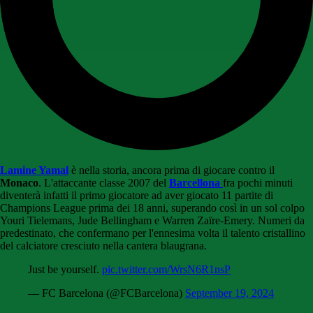
Lamine Yamal
è nella storia, ancora prima di giocare contro il
Monaco
. L'attaccante classe 2007 del
Barcellona
fra pochi minuti
diventerà infatti il primo giocatore ad aver giocato 11 partite di
Champions League prima dei 18 anni, superando così in un sol colpo
Youri Tielemans, Jude Bellingham e Warren Zaïre-Emery. Numeri da
predestinato, che confermano per l'ennesima volta il talento cristallino
del calciatore cresciuto nella cantera blaugrana.
Just be yourself.
pic.twitter.com/WrsN6R1nsP
— FC Barcelona (@FCBarcelona)
September 19, 2024