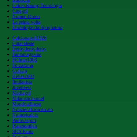
Calcio &amp; Tecnologia
Cinegol
Nomen Omen
La prima volta
Etimologie da Spogliatoio
Calcionapoli1926
Cittaceleste
Derbyderbyderby
Fantamagazine
FCInter1908
Forzaroma
Golssip
Hellas1903
Ilmilanista
Juvenews
Mediagol
Milanistichannel
Mondoudinese
Notiziecalciomercato
Numericalcio
Padovasport
Pianetamilan
SOS Fanta
Toronews