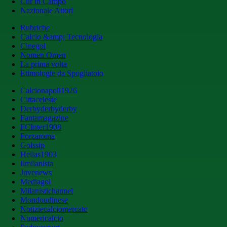
Cur in Campo
Nazionale Attori
Rubriche
Calcio &amp; Tecnologia
Cinegol
Nomen Omen
La prima volta
Etimologie da Spogliatoio
Calcionapoli1926
Cittaceleste
Derbyderbyderby
Fantamagazine
FCInter1908
Forzaroma
Golssip
Hellas1903
Ilmilanista
Juvenews
Mediagol
Milanistichannel
Mondoudinese
Notiziecalciomercato
Numericalcio