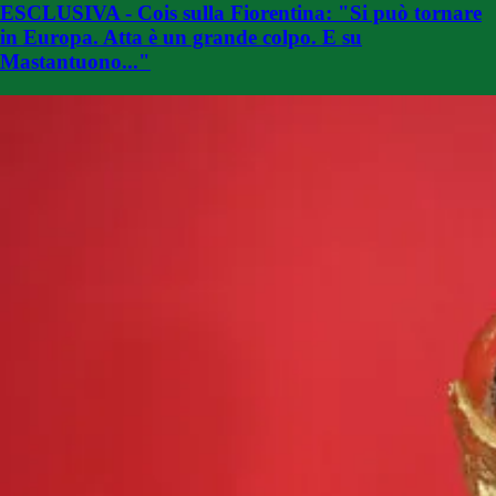
ESCLUSIVA - Cois sulla Fiorentina: "Si può tornare
in Europa. Atta è un grande colpo. E su
Mastantuono..."