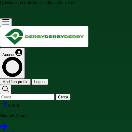
Questo sito contribuisce alla audience de
Accedi
Modifica profilo
Logout
Cerca
3
di
6
Manuel Akanji