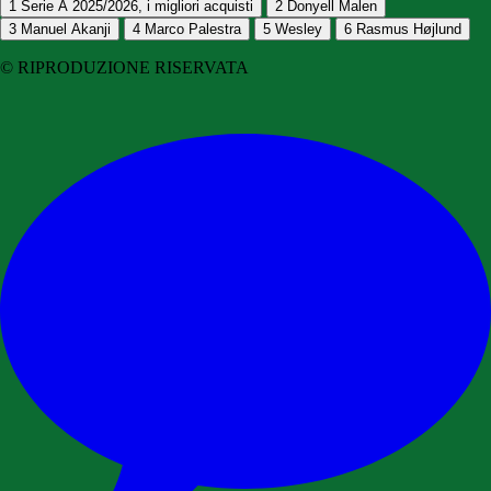
1
Serie A 2025/2026, i migliori acquisti
2
Donyell Malen
3
Manuel Akanji
4
Marco Palestra
5
Wesley
6
Rasmus Højlund
© RIPRODUZIONE RISERVATA