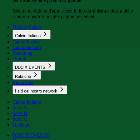
per installare la App sul tuo Iphone.
Mentre navighi nell'app, scorri il dito da sinistra a destra dello
schermo per tornare alle pagine precedenti
Notizie Calcio
Calcio Italiano
Calcio Estero
Calciomercato
Streaming
eSports
DDD X EVENTS
Rubriche
Redazione
I siti del nostro network
Calcio Italiano
Serie A
Serie B
Serie C
Dilettanti
DDD X EVENTS