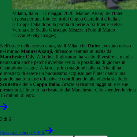
Milano, Italia - 17 maggio 2026: Manuel Akanji dell'Inter
in posa per una foto coi trofei Coppa Campioni d'Italia e
la Coppa Italia dopo la partita di Serie A tra Inter e Hellas
Verona allo Stadio Giuseppe Meazza. (Foto di Marco
Luzzani/Getty Images)
Nell'estate dello scorso anno, sia il Milan che l'
Inter
avevano messo
nel mirino
Manuel Akanji
, difensore centrale in uscita dal
Manchester City
. Alla fine, il giocatore ha scelto di vestire la maglia
nerazzurra anche perché avrebbe avuto la possibilità di giocare in
Champions League. Alla sua prima stagione italiana, Akanji ha
dimostrato di essere un buonissimo acquisto per l'Inter dando una
grande mano in fase difensiva e contribuendo alla vittoria sia dello
Scudetto
e della
Coppa Italia
. Grazie ai risultati raggiunti e le sue
prestazioni, l'Inter lo ha riscattato dal Manchester City spendendo circa
15 milioni di euro.
3 di 6
Prossima scheda 3 di 6