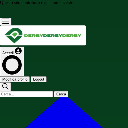
Questo sito contribuisce alla audience de
Accedi
Modifica profilo
Logout
Cerca