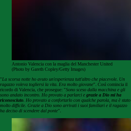
Antonio Valencia con la maglia del Manchester United
(Photo by Gareth Copley/Getty Images)
"
La scorsa notte ho avuto un'esperienza tutt'altro che piacevole.
Un
ragazzo voleva togliersi la vita. Era molto giovane
". Così comincia il
ricordo di Valencia, che prosegue: "
Sono sceso dalla macchina e gli
sono andato incontro. Ho provato a parlarci e
grazie a Dio mi ha
riconosciuto
. Ho provato a confortarlo con qualche parola, ma è stato
molto difficile. Grazie a Dio sono arrivati i suoi familiari e il ragazzo
ha deciso di scendere dal ponte
".