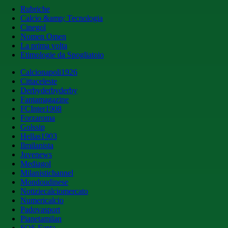
Rubriche
Calcio &amp; Tecnologia
Cinegol
Nomen Omen
La prima volta
Etimologie da Spogliatoio
Calcionapoli1926
Cittaceleste
Derbyderbyderby
Fantamagazine
FCInter1908
Forzaroma
Golssip
Hellas1903
Ilmilanista
Juvenews
Mediagol
Milanistichannel
Mondoudinese
Notiziecalciomercato
Numericalcio
Padovasport
Pianetamilan
SOS Fanta