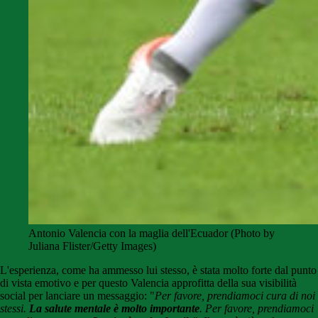
Antonio Valencia con la maglia dell'Ecuador (Photo by
Juliana Flister/Getty Images)
L'esperienza, come ha ammesso lui stesso, è stata molto forte dal punto
di vista emotivo e per questo Valencia approfitta della sua visibilità
social per lanciare un messaggio: "
Per favore, prendiamoci cura di noi
stessi.
La salute mentale è molto importante
. Per favore, prendiamoci