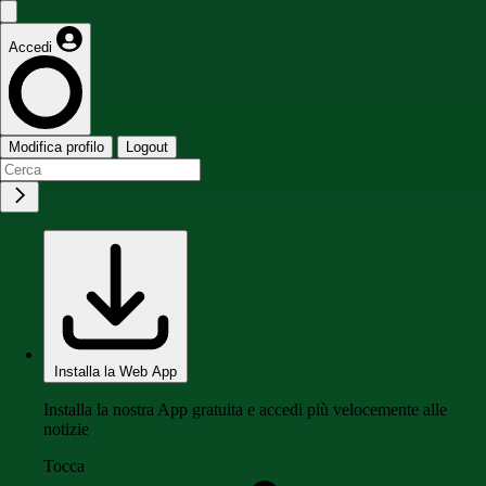
Accedi
Modifica profilo
Logout
Installa la Web App
Installa la nostra App gratuita e accedi più velocemente alle
notizie
Tocca