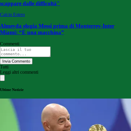
scappare dalle difficoltà"
Calcio Estero
Almeyda elogia Messi prima di Monterrey-Inter
Miami: “È una macchina”
Commenti
Invia Commento
Tutti
Leggi altri commenti
Ultime Notizie