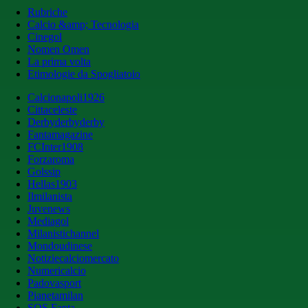
Rubriche
Calcio &amp; Tecnologia
Cinegol
Nomen Omen
La prima volta
Etimologie da Spogliatoio
Calcionapoli1926
Cittaceleste
Derbyderbyderby
Fantamagazine
FCInter1908
Forzaroma
Golssip
Hellas1903
Ilmilanista
Juvenews
Mediagol
Milanistichannel
Mondoudinese
Notiziecalciomercato
Numericalcio
Padovasport
Pianetamilan
SOS Fanta