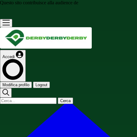
Questo sito contribuisce alla audience de
Accedi
Modifica profilo
Logout
Cerca