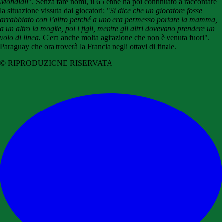
Mondiali
". Senza fare nomi, il 65 enne ha poi continuato a raccontare
la situazione vissuta dai giocatori: "
Si dice che un giocatore fosse
arrabbiato con l’altro perché a uno era permesso portare la mamma,
a un altro la moglie, poi i figli, mentre gli altri dovevano prendere un
volo di linea.
C'era anche molta agitazione che non è venuta fuori".
Paraguay che ora troverà la Francia negli ottavi di finale.
© RIPRODUZIONE RISERVATA