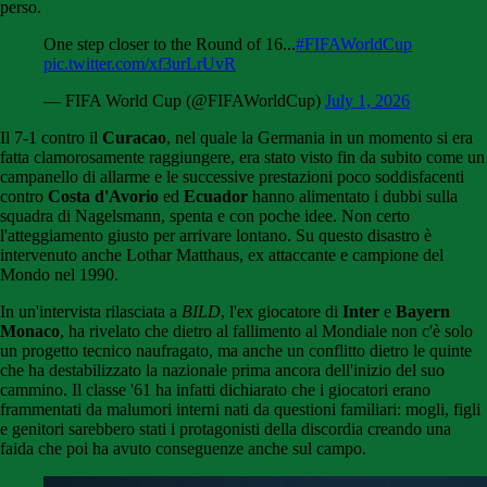
perso.
One step closer to the Round of 16...
#FIFAWorldCup
pic.twitter.com/xf3urLrUvR
— FIFA World Cup (@FIFAWorldCup)
July 1, 2026
Il 7-1 contro il
Curacao
, nel quale la Germania in un momento si era
fatta clamorosamente raggiungere, era stato visto fin da subito come un
campanello di allarme e le successive prestazioni poco soddisfacenti
contro
Costa d'Avorio
ed
Ecuador
hanno alimentato i dubbi sulla
squadra di Nagelsmann, spenta e con poche idee. Non certo
l'atteggiamento giusto per arrivare lontano. Su questo disastro è
intervenuto anche Lothar Matthaus, ex attaccante e campione del
Mondo nel 1990.
In un'intervista rilasciata a
BILD
, l'ex giocatore di
Inter
e
Bayern
Monaco
, ha rivelato che dietro al fallimento al Mondiale non c'è solo
un progetto tecnico naufragato, ma anche un conflitto dietro le quinte
che ha destabilizzato la nazionale prima ancora dell'inizio del suo
cammino. Il classe '61 ha infatti dichiarato che i giocatori erano
frammentati da malumori interni nati da questioni familiari: mogli, figli
e genitori sarebbero stati i protagonisti della discordia creando una
faida che poi ha avuto conseguenze anche sul campo.