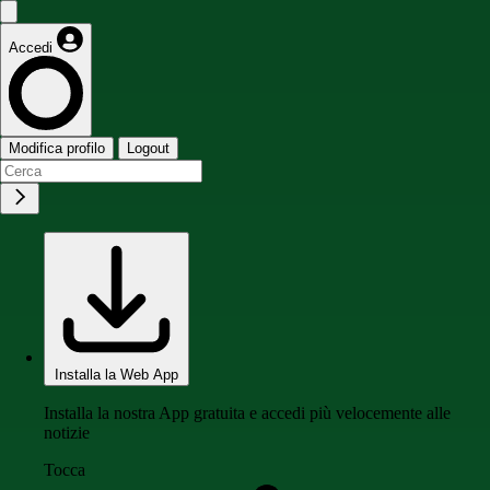
Accedi
Modifica profilo
Logout
Installa la Web App
Installa la nostra App gratuita e accedi più velocemente alle
notizie
Tocca