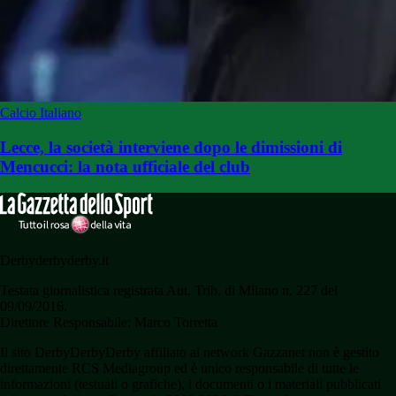
Calcio Italiano
Lecce, la società interviene dopo le dimissioni di
Mencucci: la nota ufficiale del club
Derbyderbyderby.it
Testata giornalistica registrata Aut. Trib. di Milano n. 227 del
09/09/2016.
Direttore Responsabile: Marco Torretta
Il sito DerbyDerbyDerby affiliato al network Gazzanet non è gestito
direttamente RCS Mediagroup ed è unico responsabile di tutte le
informazioni (testuali o grafiche), i documenti o i materiali pubblicati