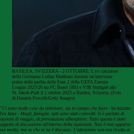
BASILEA, SVIZZERA - 2 OTTOBRE: L'ex calciatore
della Germania Lothar Matthaus durante un'intervista
prima della partita della Fase 2 della UEFA Europa
League 2025/26 tra FC Basel 1893 e VfB Stuttgart allo
St. Jakob-Park il 2 ottobre 2025 a Basilea, Svizzera. (Foto
di Daniela Porcelli/Getty Images)
"
Ci sono molte cose da sistemare, sia in campo che fuori
- ha iniziato
l'ex Inter -
Mogli, famiglie, tutti sono stati coinvolti. Si è parlato di
opzioni di viaggio, di prenotazioni alberghiere. Tutto questo è stato
oggetto di discussione all'interno della nazionale. Non è mai apparso
sui media, ma so che se ne è discusso. L'attenzione non era rivolta ai