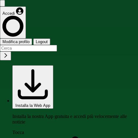
Accedi
Modifica profilo
Logout
Installa la Web App
Installa la nostra App gratuita e accedi più velocemente alle
notizie
Tocca