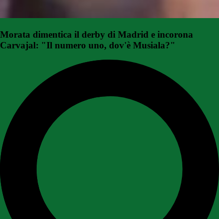
Morata dimentica il derby di Madrid e incorona
Carvajal: "Il numero uno, dov'è Musiala?"