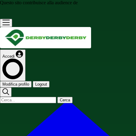
Questo sito contribuisce alla audience de
Accedi
Modifica profilo
Logout
Cerca