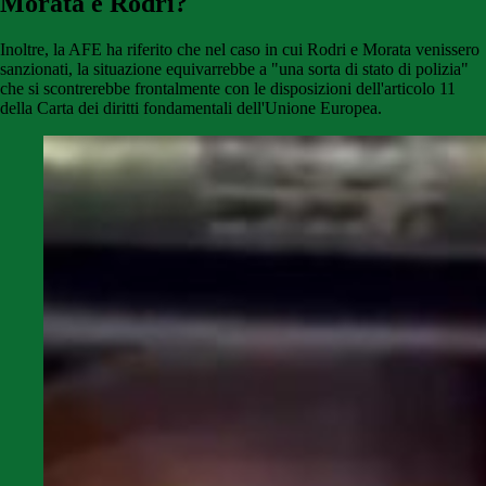
Morata e Rodri?
Inoltre, la AFE ha riferito che nel caso in cui Rodri e Morata venissero
sanzionati, la situazione equivarrebbe a "una sorta di stato di polizia"
che si scontrerebbe frontalmente con le disposizioni dell'articolo 11
della Carta dei diritti fondamentali dell'Unione Europea.