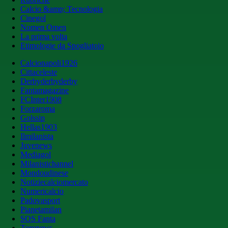
Calcio &amp; Tecnologia
Cinegol
Nomen Omen
La prima volta
Etimologie da Spogliatoio
Calcionapoli1926
Cittaceleste
Derbyderbyderby
Fantamagazine
FCInter1908
Forzaroma
Golssip
Hellas1903
Ilmilanista
Juvenews
Mediagol
Milanistichannel
Mondoudinese
Notiziecalciomercato
Numericalcio
Padovasport
Pianetamilan
SOS Fanta
Toronews