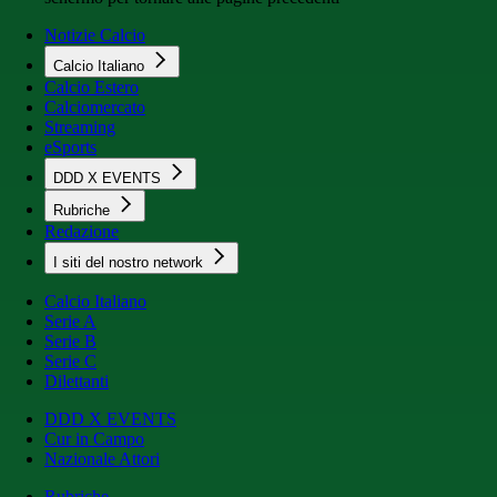
Notizie Calcio
Calcio Italiano
Calcio Estero
Calciomercato
Streaming
eSports
DDD X EVENTS
Rubriche
Redazione
I siti del nostro network
Calcio Italiano
Serie A
Serie B
Serie C
Dilettanti
DDD X EVENTS
Cur in Campo
Nazionale Attori
Rubriche