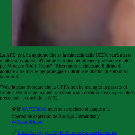
La AFE, poi, ha aggiunto che se la minaccia della UEFA verrà messa
in atto, si rivolgerà all'Unione Europea per ottenere protezione e tutela
per Morata e Rodri. Come? "Riservando al sindacato il diritto di
adottare altre misure per proteggere i diritti e le libertà" di entrambi i
lavoratori.
"Vale la pena ricordare che la UEFA non ha mai agito in passato di
fronte a eventi simili a quelli ora denunciati, creando così un pericoloso
precedente", conclude la AFE.
⚽🚨
#AFEFútbol
muestra su rechazo al ataque a la
libertad de expresión de Rodrigo Hernández y
@AlvaroMorata
.
🔗
https://t.co/gciyUTVgK6
#UnidosSomosMásFuertes