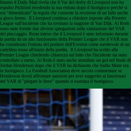
Intanto il Daily Mail rivela che il Var del derby di Liverpool non ha
espulso Pickford rivedendo la sua entrata dopo il fuorigioco perché si
era “dimenticato” la regola che consente la revisione di un fallo anche
a gioco fermo. Il Liverpool continua a chiedere risposte alla Premier
League sull'incidente che ha rovinato la stagione di Van Dijk. Ai Reds
sono state fornite due diverse spiegazioni sulla valutazione del VAR
del placcaggio. Resta inteso che il Liverpool è stato informato durante
la partita da un alto funzionario della Premier League che il VAR non
ha considerato l'entrata del portiere dell'Everton come meritevole di un
cartellino rosso all'inizio della partita. Il Liverpool ha scritto alla
Premier League chiedendo chiarezza sul fatto che l'incidente sia stato
controllato o meno. Ai Reds è stato anche annullato un gol nel finale di
Jordan Henderson dopo che il VAR ha dichiarato che Sadio Mane era
in fuorigioco. La Football Association deve ancora commentare se
Henderson dovrà affrontare sanzioni per aver suggerito ai funzionari
del VAR di "piegare le linee" quando si esamina il fuorigioco.