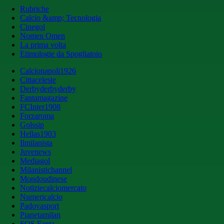
Rubriche
Calcio &amp; Tecnologia
Cinegol
Nomen Omen
La prima volta
Etimologie da Spogliatoio
Calcionapoli1926
Cittaceleste
Derbyderbyderby
Fantamagazine
FCInter1908
Forzaroma
Golssip
Hellas1903
Ilmilanista
Juvenews
Mediagol
Milanistichannel
Mondoudinese
Notiziecalciomercato
Numericalcio
Padovasport
Pianetamilan
SOS Fanta