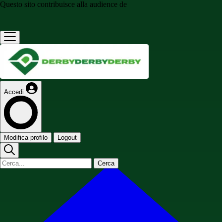
Questo sito contribuisce alla audience de
Accedi
Modifica profilo
Logout
Cerca