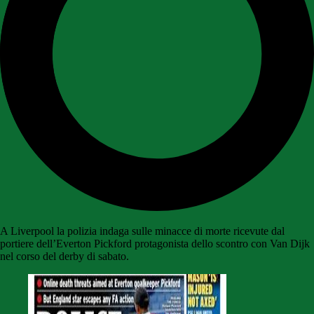
A Liverpool la polizia indaga sulle minacce di morte ricevute dal
portiere dell’Everton Pickford protagonista dello scontro con Van Dijk
nel corso del derby di sabato.