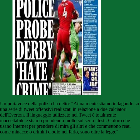
Un portavoce della polizia ha detto: “Attualmente stiamo indagando su
una serie di tweet offensivi realizzati in relazione a due calciatori
dell'Everton. Il linguaggio utilizzato nei Tweet è totalmente
inaccettabile e stiamo prendendo molto sul serio i testi. Coloro che
usano Internet per prendere di mira gli altri e che commettono reati
come minacce o crimini d'odio nel farlo, sono oltre la legge".