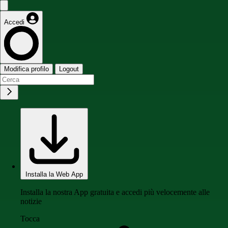
Accedi
Modifica profilo
Logout
Installa la Web App
Installa la nostra App gratuita e accedi più velocemente alle
notizie
Tocca