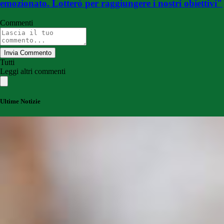
emozionato. Lotterò per raggiungere i nostri obiettivi"
Commenti
Invia Commento
Tutti
Leggi altri commenti
Ultime Notizie