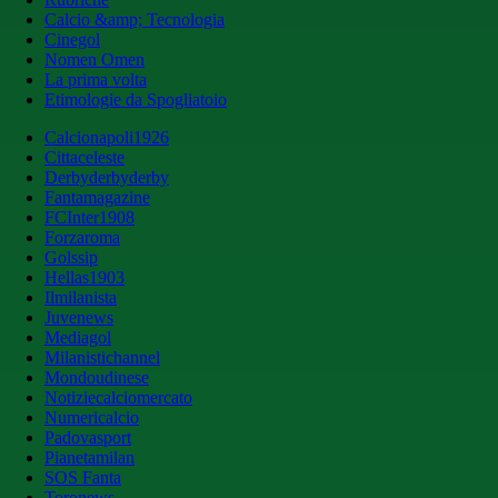
Calcio &amp; Tecnologia
Cinegol
Nomen Omen
La prima volta
Etimologie da Spogliatoio
Calcionapoli1926
Cittaceleste
Derbyderbyderby
Fantamagazine
FCInter1908
Forzaroma
Golssip
Hellas1903
Ilmilanista
Juvenews
Mediagol
Milanistichannel
Mondoudinese
Notiziecalciomercato
Numericalcio
Padovasport
Pianetamilan
SOS Fanta
Toronews