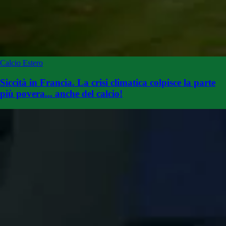
Calcio Estero
Siccità in Francia. La crisi climatica colpisce la parte
più povera... anche del calcio!