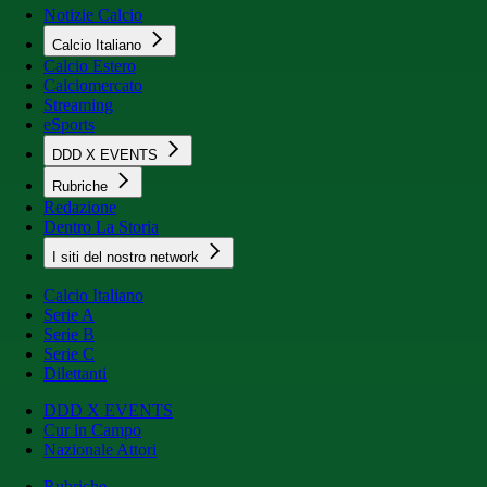
Notizie Calcio
Calcio Italiano
Calcio Estero
Calciomercato
Streaming
eSports
DDD X EVENTS
Rubriche
Redazione
Dentro La Storia
I siti del nostro network
Calcio Italiano
Serie A
Serie B
Serie C
Dilettanti
DDD X EVENTS
Cur in Campo
Nazionale Attori
Rubriche