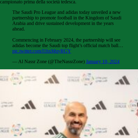
campionato prima della società tedesca.
The Saudi Pro League and adidas today unveiled a new
partnership to promote football in the Kingdom of Saudi
Arabia and drive sustained development in the years
ahead.
Commencing in February 2024, the partnership will see
adidas become the Saudi top flight’s official match ball…
pic.twitter.com/I1hxMqyRGY
— Al Nassr Zone (@TheNassrZone)
January 10, 2024