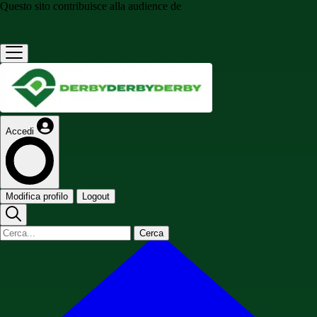
Questo sito contribuisce alla audience de
Accedi
Modifica profilo
Logout
Cerca