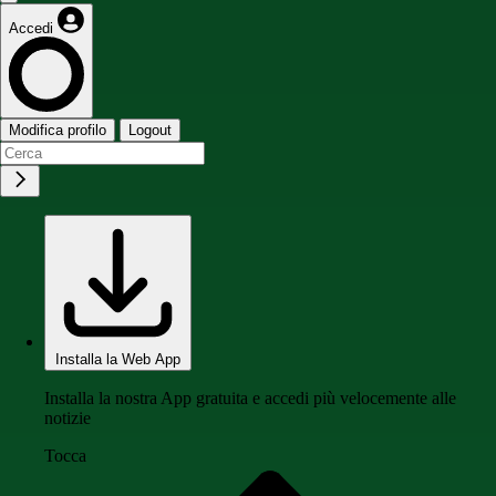
Accedi
Modifica profilo
Logout
Installa la Web App
Installa la nostra App gratuita e accedi più velocemente alle
notizie
Tocca