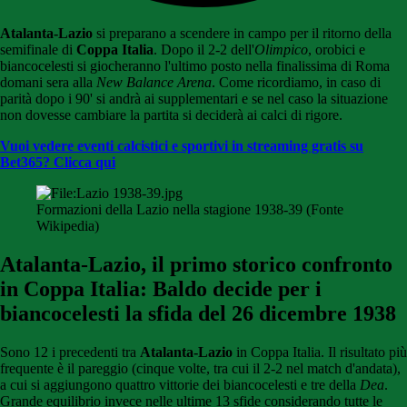
Atalanta-Lazio
si preparano a scendere in campo per il ritorno della
semifinale di
Coppa Italia
. Dopo il 2-2 dell'
Olimpico
, orobici e
biancocelesti si giocheranno l'ultimo posto nella finalissima di Roma
domani sera alla
New Balance Arena
. Come ricordiamo, in caso di
parità dopo i 90' si andrà ai supplementari e se nel caso la situazione
non dovesse cambiare la partita si deciderà ai calci di rigore.
Vuoi vedere eventi calcistici e sportivi in streaming gratis su
Bet365? Clicca qui
Formazioni della Lazio nella stagione 1938-39 (Fonte
Wikipedia)
Atalanta-Lazio, il primo storico confronto
in Coppa Italia: Baldo decide per i
biancocelesti la sfida del 26 dicembre 1938
Sono 12 i precedenti tra
Atalanta-Lazio
in Coppa Italia. Il risultato più
frequente è il pareggio (cinque volte, tra cui il 2-2 nel match d'andata),
a cui si aggiungono quattro vittorie dei biancocelesti e tre della
Dea
.
Grande equilibrio invece nelle ultime 13 sfide considerando tutte le