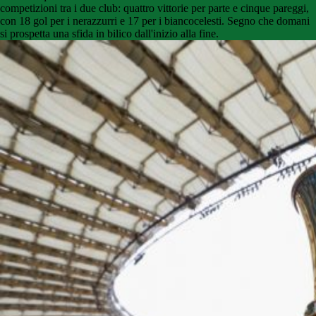
competizioni tra i due club: quattro vittorie per parte e cinque pareggi,
con 18 gol per i nerazzurri e 17 per i biancocelesti. Segno che domani
si prospetta una sfida in bilico dall'inizio alla fine.