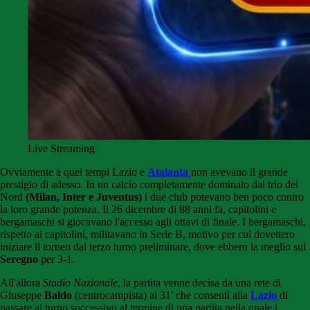
Live Streaming
Ovviamente a quei tempi Lazio e
Atalanta
non avevano il grande
prestigio di adesso. In un calcio completamente dominato dal trio del
Nord
(Milan, Inter e Juventus)
i due club potevano ben poco contro
la loro grande potenza. Il 26 dicembre di 88 anni fa, capitolini e
bergamaschi si giocavano l'accesso agli ottavi di finale. I bergamaschi,
rispetto ai capitolini, militavano in Serie B, motivo per cui dovettero
iniziare il torneo dal terzo turno preliminare, dove ebbero la meglio sul
Seregno
per 3-1.
All'allora
Stadio Nazionale
, la partita venne decisa da una rete di
Giuseppe
Baldo
(centrocampista) al 31' che consentì alla
Lazio
di
passare al turno successivo al termine di una partita nella quale i