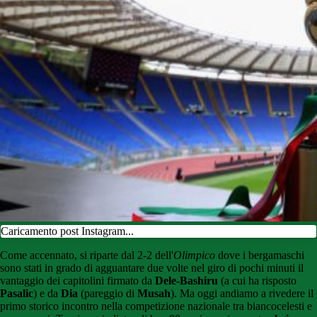
Caricamento post Instagram...
Come accennato, si riparte dal 2-2 dell'
Olimpico
dove i bergamaschi
sono stati in grado di agguantare due volte nel giro di pochi minuti il
vantaggio dei capitolini firmato da
Dele-Bashiru
(a cui ha risposto
Pasalic
) e da
Dia
(pareggio di
Musah
). Ma oggi andiamo a rivedere il
primo storico incontro nella competizione nazionale tra biancocelesti e