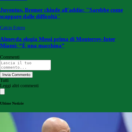
Juventus, Bremer chiude all'addio: "Sarebbe come
scappare dalle difficoltà"
Calcio Estero
Almeyda elogia Messi prima di Monterrey-Inter
Miami: “È una macchina”
Commenti
Invia Commento
Tutti
Leggi altri commenti
Ultime Notizie