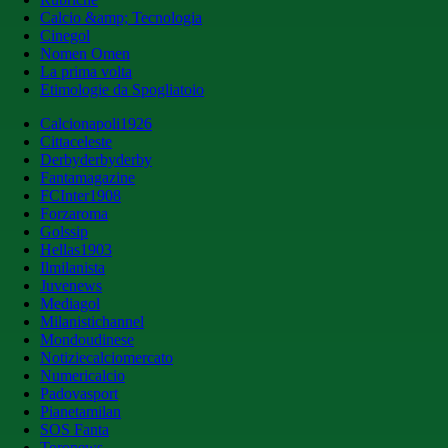
Calcio &amp; Tecnologia
Cinegol
Nomen Omen
La prima volta
Etimologie da Spogliatoio
Calcionapoli1926
Cittaceleste
Derbyderbyderby
Fantamagazine
FCInter1908
Forzaroma
Golssip
Hellas1903
Ilmilanista
Juvenews
Mediagol
Milanistichannel
Mondoudinese
Notiziecalciomercato
Numericalcio
Padovasport
Pianetamilan
SOS Fanta
Toronews