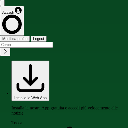
Accedi
Modifica profilo
Logout
Installa la Web App
Installa la nostra App gratuita e accedi più velocemente alle
notizie
Tocca