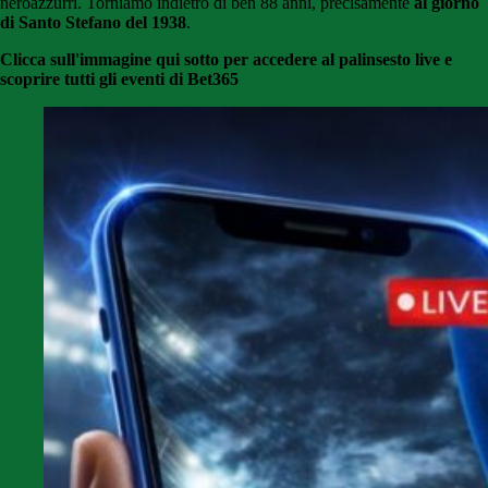
neroazzurri. Torniamo indietro di ben 88 anni, precisamente
al giorno
di Santo Stefano del 1938
.
Clicca sull'immagine qui sotto per accedere al palinsesto live e
scoprire tutti gli eventi di Bet365