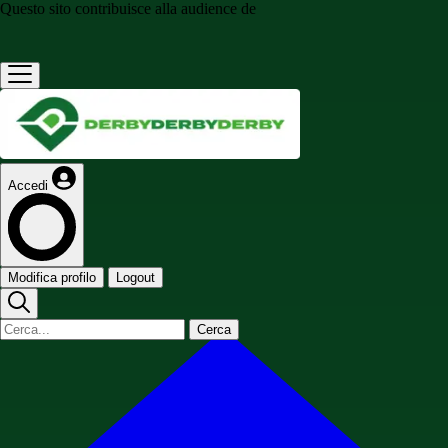
Questo sito contribuisce alla audience de
Accedi
Modifica profilo
Logout
Cerca