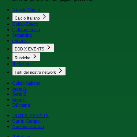
Notizie Calcio
Calcio Italiano
Calcio Estero
Calciomercato
Streaming
eSports
DDD X EVENTS
Rubriche
Redazione
I siti del nostro network
Calcio Italiano
Serie A
Serie B
Serie C
Dilettanti
DDD X EVENTS
Cur in Campo
Nazionale Attori
Rubriche