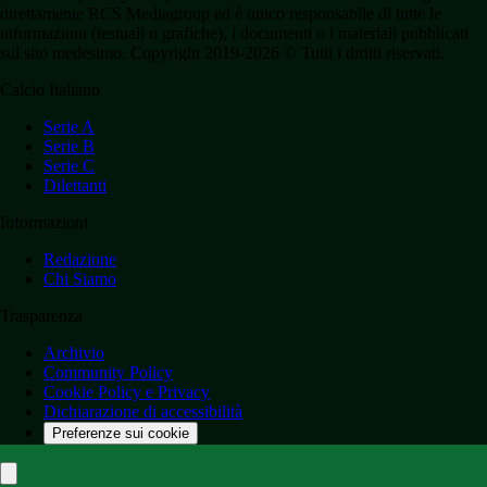
direttamente RCS Mediagroup ed è unico responsabile di tutte le
informazioni (testuali o grafiche), i documenti o i materiali pubblicati
sul sito medesimo. Copyright 2019-2026 © Tutti i diritti riservati.
Calcio Italiano
Serie A
Serie B
Serie C
Dilettanti
Informazioni
Redazione
Chi Siamo
Trasparenza
Archivio
Community Policy
Cookie Policy e Privacy
Dichiarazione di accessibilità
Preferenze sui cookie