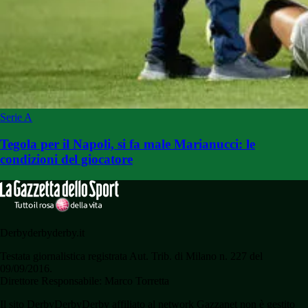
Serie A
Tegola per il Napoli, si fa male Marianucci: le
condizioni del giocatore
Derbyderbyderby.it
Testata giornalistica registrata Aut. Trib. di Milano n. 227 del
09/09/2016.
Direttore Responsabile: Marco Torretta
Il sito DerbyDerbyDerby affiliato al network Gazzanet non è gestito