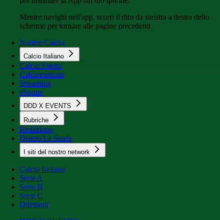
per installare la App sul tuo Iphone.
Mentre navighi nell'app, scorri il dito da sinistra a destra dello
schermo per tornare alle pagine precedenti
Notizie Calcio
Calcio Italiano
Calcio Estero
Calciomercato
Streaming
eSports
DDD X EVENTS
Rubriche
Redazione
Dentro La Storia
I siti del nostro network
Calcio Italiano
Serie A
Serie B
Serie C
Dilettanti