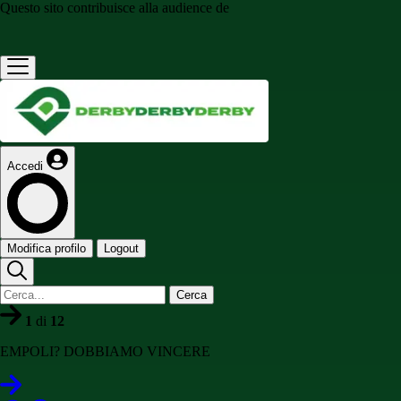
Questo sito contribuisce alla audience de
Accedi
Modifica profilo
Logout
Cerca
1
di
12
EMPOLI? DOBBIAMO VINCERE