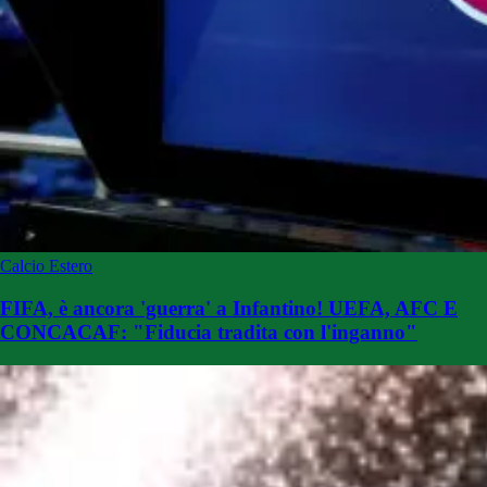
Calcio Estero
FIFA, è ancora 'guerra' a Infantino! UEFA, AFC E
CONCACAF: "Fiducia tradita con l'inganno"