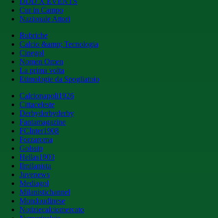
DDD X EVENTS
Cur in Campo
Nazionale Attori
Rubriche
Calcio &amp; Tecnologia
Cinegol
Nomen Omen
La prima volta
Etimologie da Spogliatoio
Calcionapoli1926
Cittaceleste
Derbyderbyderby
Fantamagazine
FCInter1908
Forzaroma
Golssip
Hellas1903
Ilmilanista
Juvenews
Mediagol
Milanistichannel
Mondoudinese
Notiziecalciomercato