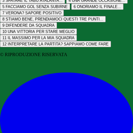
3
SFATARE IL TABÙ ATALANTA...
4
UNA GRANDE OCCASIONE...
5
FACCIAMO GOL SENZA SUBIRNE
6
ONORIAMO IL FINALE...
7
VERONA? SAPORE POSITIVO
8
STIAMO BENE, PRENDIAMOCI QUESTI TRE PUNTI...
9
DIFENDERE DA SQUADRA
10
UNA VITTORIA PER STARE MEGLIO
11
IL MASSIMO PER LA MIA SQUADRA
12
INTERPRETARE LA PARTITA? SAPPIAMO COME FARE
© RIPRODUZIONE RISERVATA