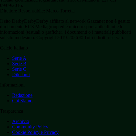
09/09/2016.
Direttore Responsabile: Marco Torretta
Il sito DerbyDerbyDerby affiliato al network Gazzanet non è gestito
direttamente RCS Mediagroup ed è unico responsabile di tutte le
informazioni (testuali o grafiche), i documenti o i materiali pubblicati
sul sito medesimo. Copyright 2019-2026 © Tutti i diritti riservati.
Calcio Italiano
Serie A
Serie B
Serie C
Dilettanti
Informazioni
Redazione
Chi Siamo
Trasparenza
Archivio
Community Policy
Cookie Policy e Privacy