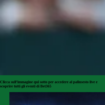
Clicca sull’immagine qui sotto per accedere al palinsesto live e
scoprire tutti gli eventi di Bet365