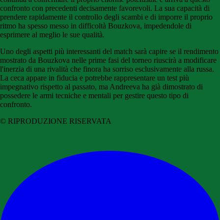
confronto con precedenti decisamente favorevoli. La sua capacità di
prendere rapidamente il controllo degli scambi e di imporre il proprio
ritmo ha spesso messo in difficoltà Bouzkova, impedendole di
esprimere al meglio le sue qualità.
Uno degli aspetti più interessanti del match sarà capire se il rendimento
mostrato da Bouzkova nelle prime fasi del torneo riuscirà a modificare
l'inerzia di una rivalità che finora ha sorriso esclusivamente alla russa.
La ceca appare in fiducia e potrebbe rappresentare un test più
impegnativo rispetto al passato, ma Andreeva ha già dimostrato di
possedere le armi tecniche e mentali per gestire questo tipo di
confronto.
© RIPRODUZIONE RISERVATA