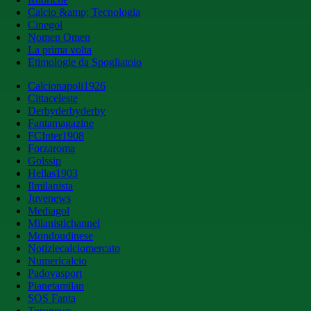
Calcio &amp; Tecnologia
Cinegol
Nomen Omen
La prima volta
Etimologie da Spogliatoio
Calcionapoli1926
Cittaceleste
Derbyderbyderby
Fantamagazine
FCInter1908
Forzaroma
Golssip
Hellas1903
Ilmilanista
Juvenews
Mediagol
Milanistichannel
Mondoudinese
Notiziecalciomercato
Numericalcio
Padovasport
Pianetamilan
SOS Fanta
Toronews