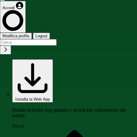
Accedi
Modifica profilo
Logout
Installa la Web App
Installa la nostra App gratuita e accedi più velocemente alle
notizie
Tocca