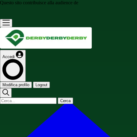
Questo sito contribuisce alla audience de
Accedi
Modifica profilo
Logout
Cerca