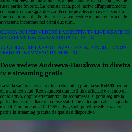
Mirra Andreeva in una sfida che, almeno sulla carta, vede la giovane
russa partire favorita. La tennista ceca, però, arriva all'appuntamento
con segnali incoraggianti e con la consapevolezza di aver disputato
finora un torneo di alto livello, senza concedere nemmeno un set alle
avversarie incontrate nei primi due turni.
CLICCA QUI PER VEDERE LA DIRETTA TV LIVE GRATIS DI
ANDREEVA-BAUZKOVA BUSTA SU BET365
VUOI SEGUIRE LA PARTITA? ACCEDI SU VINCITU E NON
PERDERTI NEMMENO UN MINUTO
Dove vedere Andreeva-Bauzkova in diretta
tv e streaming gratis
La sfida sarà trasmessa in diretta streaming gratuita su
Bet365
per tutti
gli utenti registrati. Registrandosi tramite il link ufficiale e avendo un
conto attivo, oppure effettuando una scommessa, si potrà seguire la
partita live e consultare numerose statistiche in tempo reale su squadre
e atleti. Con un conto BET365 attivo, sarà quindi possibile vedere la
partita in streaming gratuito da qualsiasi dispositivo.