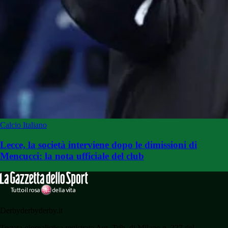
Calcio Italiano
Lecce, la società interviene dopo le dimissioni di
Mencucci: la nota ufficiale del club
Derbyderbyderby.it
Testata giornalistica registrata Aut. Trib. di Milano n. 227 del