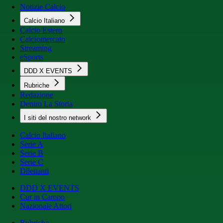
Notizie Calcio
Calcio Italiano
Calcio Estero
Calciomercato
Streaming
eSports
DDD X EVENTS
Rubriche
Redazione
Dentro La Storia
I siti del nostro network
Calcio Italiano
Serie A
Serie B
Serie C
Dilettanti
DDD X EVENTS
Cur in Campo
Nazionale Attori
Rubriche