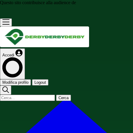
Questo sito contribuisce alla audience de
Accedi
Modifica profilo
Logout
Cerca