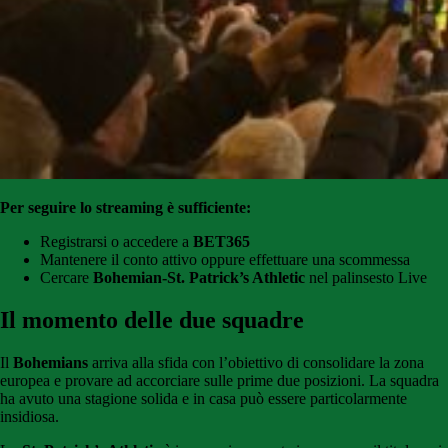
Per seguire lo streaming è sufficiente:
Registrarsi o accedere a
BET365
Mantenere il conto attivo oppure effettuare una scommessa
Cercare
Bohemian-St. Patrick’s Athletic
nel palinsesto Live
Il momento delle due squadre
Il
Bohemians
arriva alla sfida con l’obiettivo di consolidare la zona
europea e provare ad accorciare sulle prime due posizioni. La squadra
ha avuto una stagione solida e in casa può essere particolarmente
insidiosa.