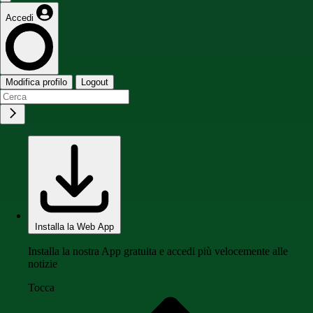
Accedi
Modifica profilo
Logout
Installa la Web App
Installa la nostra App gratuita e accedi più velocemente alle
notizie
Tocca