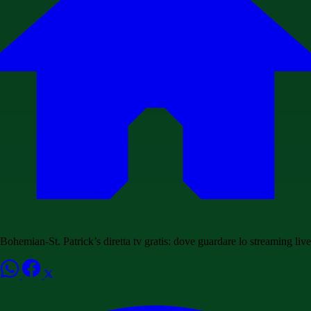
Bohemian-St. Patrick’s diretta tv gratis: dove guardare lo streaming live