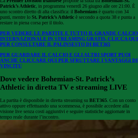
La
Premier Division irlandese
propone la sfida tra
Bohemian-St.
Patrick’s Athletic
, in programma venerdì 26 giugno alle ore 21:00. È
uno scontro diretto di alta classifica: il
Bohemians
è quarto con 34
punti, mentre lo
St. Patrick’s Athletic
è secondo a quota 38 e punta a
restare in piena corsa per il titolo.
PER VEDERE LE PARTITE E TUTTO IL GRANDE CALCIO
INTERNAZIONALE IN STREAMING GRATIS, CLICCA QUI
PER CONSULTARE IL PALINSESTO DI BET365
PER GUARDARE IL CALCIO E GLI ALTRI SPORT PUOI
ANCHE CLICCARE QUI PER SFRUTTARE I VANTAGGI DI
VINCITU
Dove vedere Bohemian-St. Patrick’s
Athletic in diretta TV e streaming LIVE
La partita è disponibile in diretta streaming su
BET365
. Con un conto
attivo oppure effettuando una scommessa, è possibile accedere alla
visione live senza costi aggiuntivi e seguire statistiche aggiornate in
tempo reale durante l’incontro.