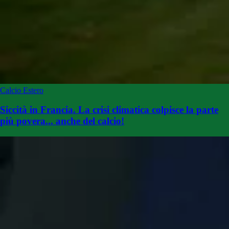
Calcio Estero
Siccità in Francia. La crisi climatica colpisce la parte
più povera... anche del calcio!