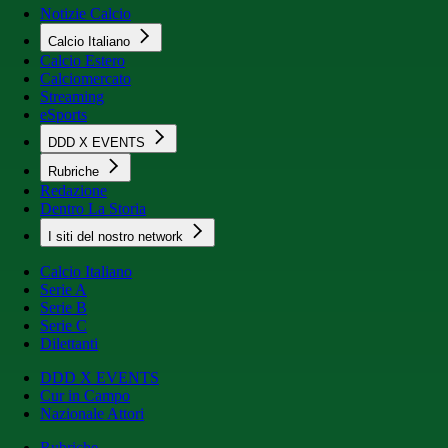
Notizie Calcio
Calcio Italiano
Calcio Estero
Calciomercato
Streaming
eSports
DDD X EVENTS
Rubriche
Redazione
Dentro La Storia
I siti del nostro network
Calcio Italiano
Serie A
Serie B
Serie C
Dilettanti
DDD X EVENTS
Cur in Campo
Nazionale Attori
Rubriche