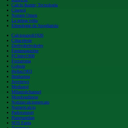
Calcio &amp; Tecnologia
Cinegol
Nomen Omen
La prima volta
Etimologie da Spogliatoio
Calcionapoli1926
Cittaceleste
Derbyderbyderby
Fantamagazine
FCInter1908
Forzaroma
Golssip
Hellas1903
Ilmilanista
Juvenews
Mediagol
Milanistichannel
Mondoudinese
Notiziecalciomercato
Numericalcio
Padovasport
Pianetamilan
SOS Fanta
Toronews