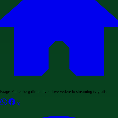
Brage-Falkenberg diretta live: dove vedere lo streaming tv gratis