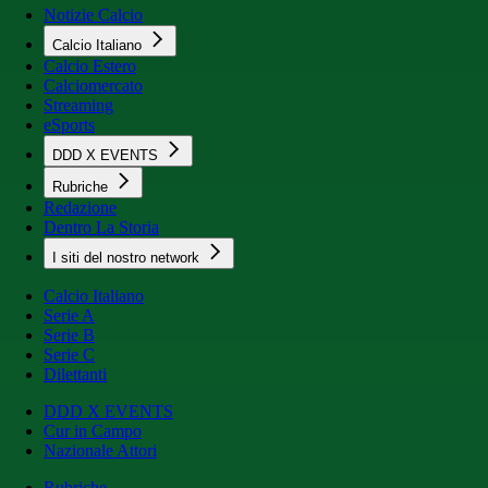
Notizie Calcio
Calcio Italiano
Calcio Estero
Calciomercato
Streaming
eSports
DDD X EVENTS
Rubriche
Redazione
Dentro La Storia
I siti del nostro network
Calcio Italiano
Serie A
Serie B
Serie C
Dilettanti
DDD X EVENTS
Cur in Campo
Nazionale Attori
Rubriche