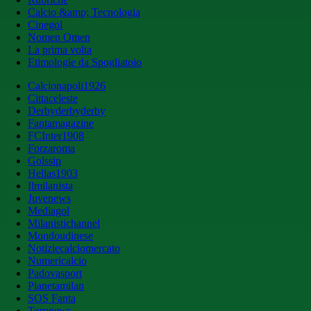
Calcio &amp; Tecnologia
Cinegol
Nomen Omen
La prima volta
Etimologie da Spogliatoio
Calcionapoli1926
Cittaceleste
Derbyderbyderby
Fantamagazine
FCInter1908
Forzaroma
Golssip
Hellas1903
Ilmilanista
Juvenews
Mediagol
Milanistichannel
Mondoudinese
Notiziecalciomercato
Numericalcio
Padovasport
Pianetamilan
SOS Fanta
Toronews