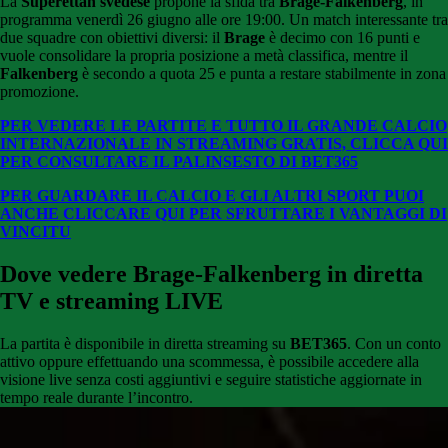
La
Superettan svedese
propone la sfida tra
Brage-Falkenberg
, in
programma venerdì 26 giugno alle ore 19:00. Un match interessante tra
due squadre con obiettivi diversi: il
Brage
è decimo con 16 punti e
vuole consolidare la propria posizione a metà classifica, mentre il
Falkenberg
è secondo a quota 25 e punta a restare stabilmente in zona
promozione.
PER VEDERE LE PARTITE E TUTTO IL GRANDE CALCIO
INTERNAZIONALE IN STREAMING GRATIS, CLICCA QUI
PER CONSULTARE IL PALINSESTO DI BET365
PER GUARDARE IL CALCIO E GLI ALTRI SPORT PUOI
ANCHE CLICCARE QUI PER SFRUTTARE I VANTAGGI DI
VINCITU
Dove vedere Brage-Falkenberg in diretta
TV e streaming LIVE
La partita è disponibile in diretta streaming su
BET365
. Con un conto
attivo oppure effettuando una scommessa, è possibile accedere alla
visione live senza costi aggiuntivi e seguire statistiche aggiornate in
tempo reale durante l’incontro.