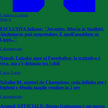
Continua la lettura
Serie A
ESCLUSIVA Iuliano: "Juventus, fiducia in Spalletti.
Alajbegovic può sorprendere. E quell'aneddoto su
Lippi..."
Calciomercato
Napoli, Lukaku apre al Fenerbahce: la trattativa è
viva, ma c'è distanza tra i club
Calcio Estero
Schalke 04, numeri da Champions: coda infinita per i
biglietti e 40mila maglie vendute in 2 ore
Calciomercato
Arsenal, UFFICIALE: Bruno Guimaraes è un nuovo