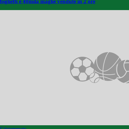
biglietti e 40mila maglie vendute in 2 ore
Calciomercato