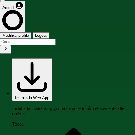
Accedi
Modifica profilo
Logout
Installa la Web App
Installa la nostra App gratuita e accedi più velocemente alle
notizie
Tocca