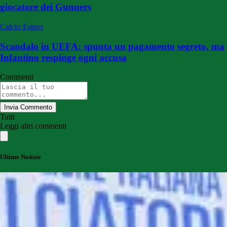
giocatore dei Gunners
Calcio Estero
Scandalo in UEFA: spunta un pagamento segreto, ma
Infantino respinge ogni accusa
Commenti
Invia Commento
Tutti
Leggi altri commenti
Ultime Notizie