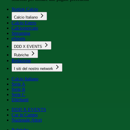
Notizie Calcio
Calcio Italiano
Calcio Estero
Calciomercato
Streaming
eSports
DDD X EVENTS
Rubriche
Redazione
I siti del nostro network
Calcio Italiano
Serie A
Serie B
Serie C
Dilettanti
DDD X EVENTS
Cur in Campo
Nazionale Attori
Rubriche