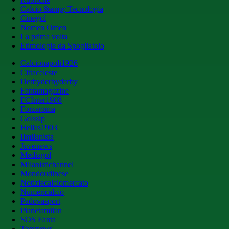
Calcio &amp; Tecnologia
Cinegol
Nomen Omen
La prima volta
Etimologie da Spogliatoio
Calcionapoli1926
Cittaceleste
Derbyderbyderby
Fantamagazine
FCInter1908
Forzaroma
Golssip
Hellas1903
Ilmilanista
Juvenews
Mediagol
Milanistichannel
Mondoudinese
Notiziecalciomercato
Numericalcio
Padovasport
Pianetamilan
SOS Fanta
Toronews