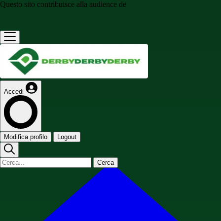
Questo sito contribuisce alla audience de
Accedi
Modifica profilo
Logout
Cerca