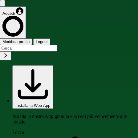
Accedi
Modifica profilo
Logout
Installa la Web App
Installa la nostra App gratuita e accedi più velocemente alle
notizie
Tocca