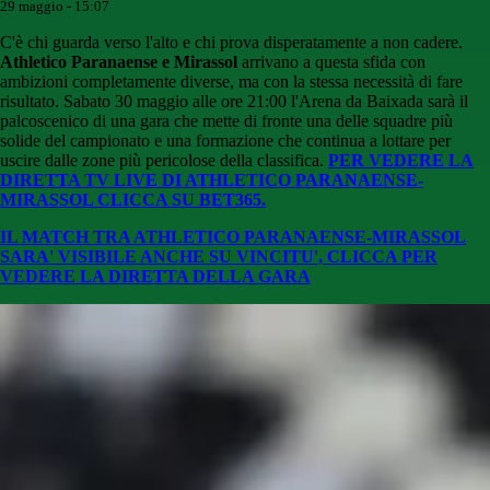
29 maggio - 15:07
C'è chi guarda verso l'alto e chi prova disperatamente a non cadere.
Athletico Paranaense e Mirassol
arrivano a questa sfida con
ambizioni completamente diverse, ma con la stessa necessità di fare
risultato. Sabato 30 maggio alle ore 21:00 l'Arena da Baixada sarà il
palcoscenico di una gara che mette di fronte una delle squadre più
solide del campionato e una formazione che continua a lottare per
uscire dalle zone più pericolose della classifica.
PER VEDERE LA
DIRETTA TV LIVE DI ATHLETICO PARANAENSE-
MIRASSOL CLICCA SU BET365.
IL MATCH TRA ATHLETICO PARANAENSE-MIRASSOL
SARA' VISIBILE ANCHE SU VINCITU', CLICCA PER
VEDERE LA DIRETTA DELLA GARA