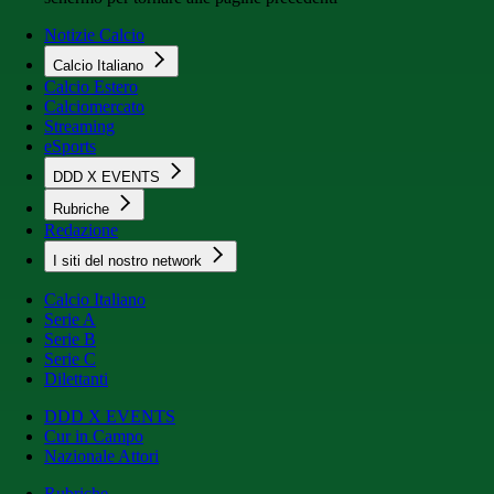
Notizie Calcio
Calcio Italiano
Calcio Estero
Calciomercato
Streaming
eSports
DDD X EVENTS
Rubriche
Redazione
I siti del nostro network
Calcio Italiano
Serie A
Serie B
Serie C
Dilettanti
DDD X EVENTS
Cur in Campo
Nazionale Attori
Rubriche