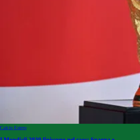
Calcio Estero
I Mondiali 2030 finiscono nel caos: Spagna e