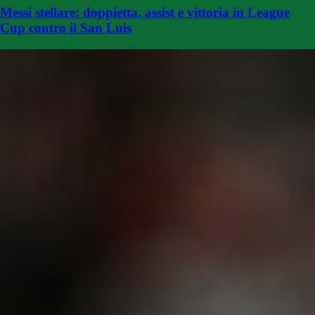
Messi stellare: doppietta, assist e vittoria in League
Cup contro il San Luis