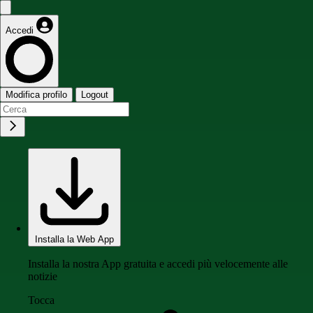
Accedi
Modifica profilo
Logout
Installa la Web App
Installa la nostra App gratuita e accedi più velocemente alle
notizie
Tocca