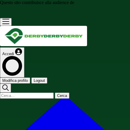
Questo sito contribuisce alla audience de
Accedi
Modifica profilo
Logout
Cerca