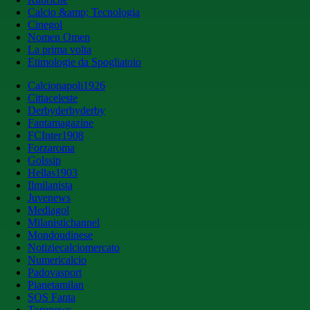
Calcio &amp; Tecnologia
Cinegol
Nomen Omen
La prima volta
Etimologie da Spogliatoio
Calcionapoli1926
Cittaceleste
Derbyderbyderby
Fantamagazine
FCInter1908
Forzaroma
Golssip
Hellas1903
Ilmilanista
Juvenews
Mediagol
Milanistichannel
Mondoudinese
Notiziecalciomercato
Numericalcio
Padovasport
Pianetamilan
SOS Fanta
Toronews