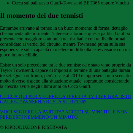
Cerca sul palinsesto Gauff-Townsend BET365 oppure Vincitu
Il momento dei due tennisti
Entrambe arrivano al torneo in un buon momento di forma, dettaglio
che aumenta ulteriormente l’interesse attorno a questa partita. Gauff si
presenta con maggiore continuità nei risultati e con un livello ormai
consolidato ai vertici del circuito, mentre Townsend punta sulla sua
esperienza e sulla capacità di mettere in difficoltà le avversarie con un
gioco imprevedibile.
Esiste un solo precedente tra le due tenniste ed è stato vinto proprio da
Taylor Townsend, capace di imporsi al termine di una battaglia durata
tre set. Quel confronto, però, risale al 2019 e rappresenta uno scenario
molto diverso rispetto alla situazione attuale, soprattutto considerando
la crescita avuta negli ultimi anni da Coco Gauff.
CLICCA QUI PER VEDERE LA DIRETTA TV LIVE GRATIS DI
GAUFF-TOWNSEND BUSTA SU BET365
VUOI SEGUIRE LA PARTITA? ACCEDI SU VINCITU E NON
PERDERTI NEMMENO UN MINUTO
© RIPRODUZIONE RISERVATA