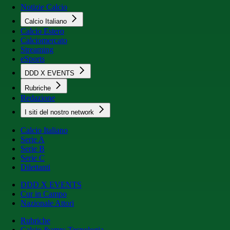
Notizie Calcio
Calcio Italiano
Calcio Estero
Calciomercato
Streaming
eSports
DDD X EVENTS
Rubriche
Redazione
I siti del nostro network
Calcio Italiano
Serie A
Serie B
Serie C
Dilettanti
DDD X EVENTS
Cur in Campo
Nazionale Attori
Rubriche
Calcio &amp; Tecnologia