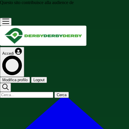
Questo sito contribuisce alla audience de
Accedi
Modifica profilo
Logout
Cerca