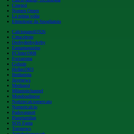
Cinegol
Nomen Omen
La prima volta
Etimologie da Spogliatoio
Calcionapoli1926
Cittaceleste
Derbyderbyderby
Fantamagazine
FCInter1908
Forzaroma
Golssip
Hellas1903
Ilmilanista
Juvenews
Mediagol
Milanistichannel
Mondoudinese
Notiziecalciomercato
Numericalcio
Padovasport
Pianetamilan
SOS Fanta
Toronews
Tuttobolognaweb