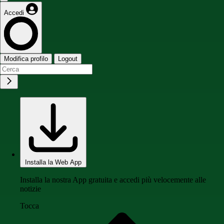
Accedi
Modifica profilo
Logout
Installa la Web App
Installa la nostra App gratuita e accedi più velocemente alle
notizie
Tocca