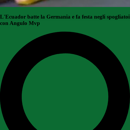
L'Ecuador batte la Germania e fa festa negli spogliatoi
con Angulo Mvp