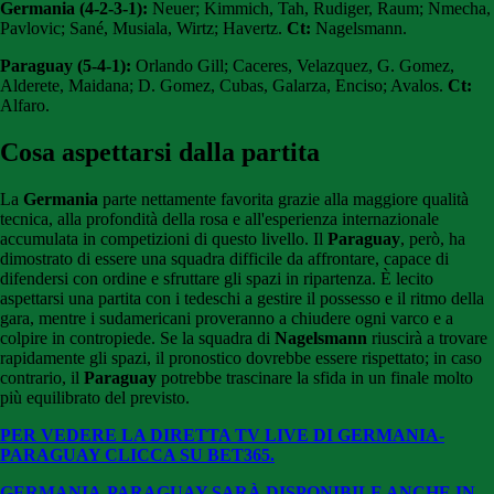
Germania (4-2-3-1):
Neuer; Kimmich, Tah, Rudiger, Raum; Nmecha,
Pavlovic; Sané, Musiala, Wirtz; Havertz.
Ct:
Nagelsmann.
Paraguay (5-4-1):
Orlando Gill; Caceres, Velazquez, G. Gomez,
Alderete, Maidana; D. Gomez, Cubas, Galarza, Enciso; Avalos.
Ct:
Alfaro.
Cosa aspettarsi dalla partita
La
Germania
parte nettamente favorita grazie alla maggiore qualità
tecnica, alla profondità della rosa e all'esperienza internazionale
accumulata in competizioni di questo livello. Il
Paraguay
, però, ha
dimostrato di essere una squadra difficile da affrontare, capace di
difendersi con ordine e sfruttare gli spazi in ripartenza. È lecito
aspettarsi una partita con i tedeschi a gestire il possesso e il ritmo della
gara, mentre i sudamericani proveranno a chiudere ogni varco e a
colpire in contropiede. Se la squadra di
Nagelsmann
riuscirà a trovare
rapidamente gli spazi, il pronostico dovrebbe essere rispettato; in caso
contrario, il
Paraguay
potrebbe trascinare la sfida in un finale molto
più equilibrato del previsto.
PER VEDERE LA DIRETTA TV LIVE DI GERMANIA-
PARAGUAY CLICCA SU BET365.
GERMANIA-PARAGUAY SARÀ DISPONIBILE ANCHE IN