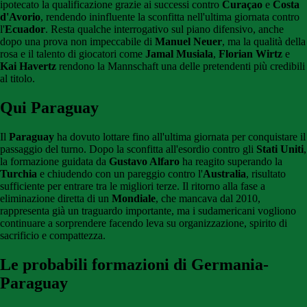
ipotecato la qualificazione grazie ai successi contro
Curaçao
e
Costa
d'Avorio
, rendendo ininfluente la sconfitta nell'ultima giornata contro
l'
Ecuador
. Resta qualche interrogativo sul piano difensivo, anche
dopo una prova non impeccabile di
Manuel Neuer
, ma la qualità della
rosa e il talento di giocatori come
Jamal Musiala
,
Florian Wirtz
e
Kai Havertz
rendono la Mannschaft una delle pretendenti più credibili
al titolo.
Qui Paraguay
Il
Paraguay
ha dovuto lottare fino all'ultima giornata per conquistare il
passaggio del turno. Dopo la sconfitta all'esordio contro gli
Stati Uniti
,
la formazione guidata da
Gustavo Alfaro
ha reagito superando la
Turchia
e chiudendo con un pareggio contro l'
Australia
, risultato
sufficiente per entrare tra le migliori terze. Il ritorno alla fase a
eliminazione diretta di un
Mondiale
, che mancava dal 2010,
rappresenta già un traguardo importante, ma i sudamericani vogliono
continuare a sorprendere facendo leva su organizzazione, spirito di
sacrificio e compattezza.
Le probabili formazioni di Germania-
Paraguay