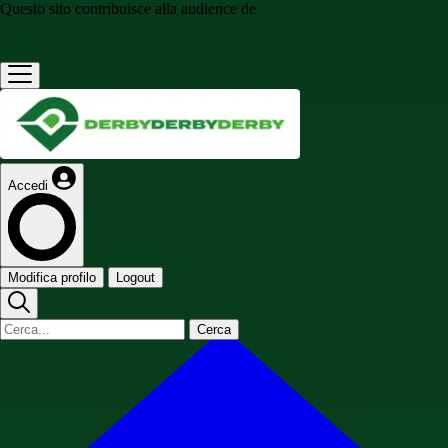
Questo sito contribuisce alla audience de
Accedi
Modifica profilo
Logout
Cerca