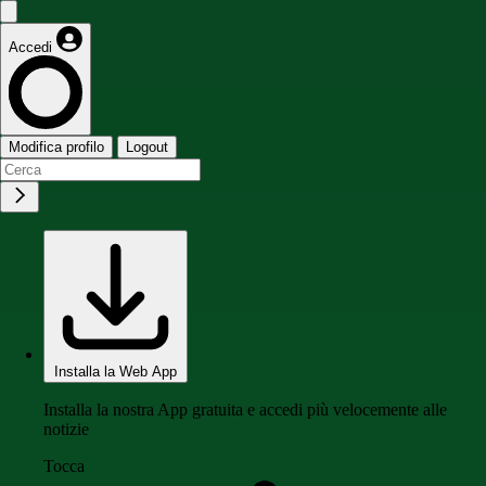
Accedi
Modifica profilo
Logout
Installa la Web App
Installa la nostra App gratuita e accedi più velocemente alle
notizie
Tocca