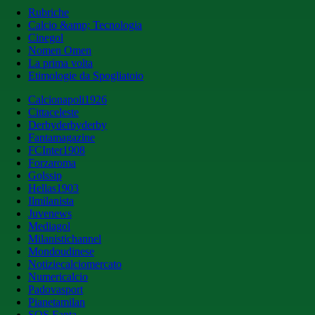
Rubriche
Calcio &amp; Tecnologia
Cinegol
Nomen Omen
La prima volta
Etimologie da Spogliatoio
Calcionapoli1926
Cittaceleste
Derbyderbyderby
Fantamagazine
FCInter1908
Forzaroma
Golssip
Hellas1903
Ilmilanista
Juvenews
Mediagol
Milanistichannel
Mondoudinese
Notiziecalciomercato
Numericalcio
Padovasport
Pianetamilan
SOS Fanta