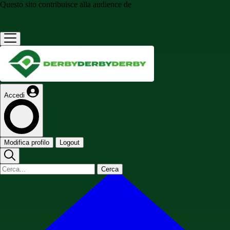
Questo sito contribuisce alla audience de
Accedi
Modifica profilo
Logout
Cerca