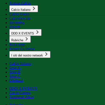
Notizie Calcio
Calcio Italiano
Calcio Estero
Calciomercato
Streaming
eSports
DDD X EVENTS
Rubriche
Redazione
Dentro La Storia
I siti del nostro network
Calcio Italiano
Serie A
Serie B
Serie C
Dilettanti
DDD X EVENTS
Cur in Campo
Nazionale Attori
Rubriche