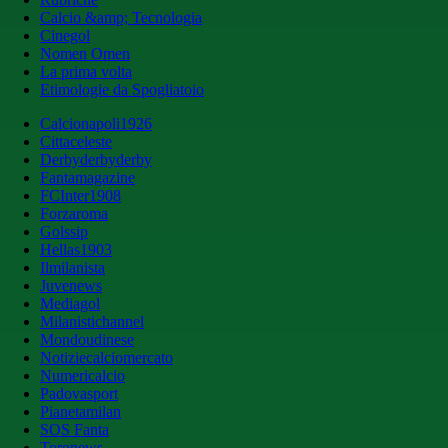
Calcio &amp; Tecnologia
Cinegol
Nomen Omen
La prima volta
Etimologie da Spogliatoio
Calcionapoli1926
Cittaceleste
Derbyderbyderby
Fantamagazine
FCInter1908
Forzaroma
Golssip
Hellas1903
Ilmilanista
Juvenews
Mediagol
Milanistichannel
Mondoudinese
Notiziecalciomercato
Numericalcio
Padovasport
Pianetamilan
SOS Fanta
Toronews