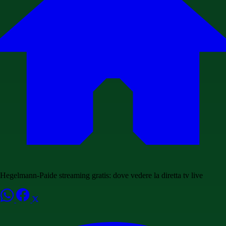
Hegelmann-Paide streaming gratis: dove vedere la diretta tv live