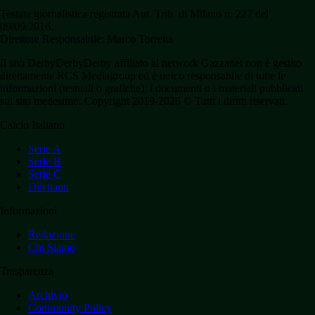
Testata giornalistica registrata Aut. Trib. di Milano n. 227 del
09/09/2016.
Direttore Responsabile: Marco Torretta
Il sito DerbyDerbyDerby affiliato al network Gazzanet non è gestito
direttamente RCS Mediagroup ed è unico responsabile di tutte le
informazioni (testuali o grafiche), i documenti o i materiali pubblicati
sul sito medesimo. Copyright 2019-2026 © Tutti i diritti riservati.
Calcio Italiano
Serie A
Serie B
Serie C
Dilettanti
Informazioni
Redazione
Chi Siamo
Trasparenza
Archivio
Community Policy