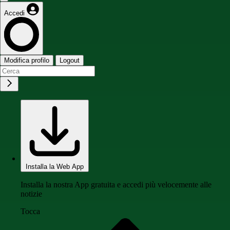
Accedi
Modifica profilo
Logout
Installa la Web App
Installa la nostra App gratuita e accedi più velocemente alle
notizie
Tocca