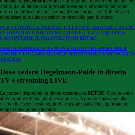
d’andata tra
Hegelmann-Paide
, in programma giovedì 9 luglio alle ore
18:00. Il club lituano e la formazione estone si affrontano nel primo
turno di qualificazione della competizione europea con l’obiettivo di
conquistare un risultato positivo in vista della gara di ritorno.
PER VEDERE LE PARTITE E TUTTO IL GRANDE CALCIO
EUROPEO IN STREAMING GRATIS, CLICCA QUI PER
CONSULTARE IL PALINSESTO DI BET365
PER GUARDARE IL TENNIS E GLI ALTRI SPORT PUOI
ANCHE CLICCARE QUI PER SFRUTTARE I VANTAGGI DI
VINCITU
Dove vedere Hegelmann-Paide in diretta
TV e streaming LIVE
La partita è disponibile in diretta streaming su
BET365
. Con un conto
attivo oppure effettuando una scommessa, è possibile accedere alla
visione live senza costi aggiuntivi e seguire statistiche aggiornate in
tempo reale durante l'incontro.