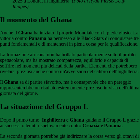
2025 a Londra, in Inghilterra.
(Foto di Ryan Pierse/Getty
Images).
Il momento del Ghana
Anche il
Ghana
ha iniziato il proprio Mondiale con il piede giusto. La
vittoria contro
Panama
ha permesso alle Black Stars di conquistare tre
punti fondamentali e di mantenersi in piena corsa per la qualificazione.
La formazione africana non ha brillato particolarmente sotto il profilo
spettacolare, ma ha mostrato compattezza, equilibrio e capacità di
soffrire nei momenti più delicati della partita. Elementi che potrebbero
rivelarsi preziosi anche contro un'avversaria del calibro dell'Inghilterra.
Il
Ghana
sa di partire sfavorito, ma è consapevole che un pareggio
rappresenterebbe un risultato estremamente prezioso in vista dell'ultima
giornata del girone.
La situazione del Gruppo L
Dopo il primo turno,
Inghilterra e Ghana
guidano il Gruppo L grazie
ai successi ottenuti rispettivamente contro
Croazia e Panama
.
La seconda giornata potrebbe già indirizzare la corsa verso gli ottavi di