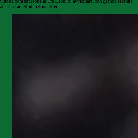
vittoria consentirebbe ai Tre Leoni di avvicinarsi con grande serenità
alla fase ad eliminazione diretta.