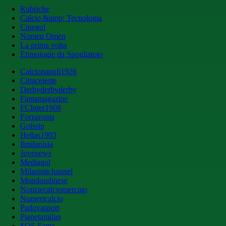
Rubriche
Calcio &amp; Tecnologia
Cinegol
Nomen Omen
La prima volta
Etimologie da Spogliatoio
Calcionapoli1926
Cittaceleste
Derbyderbyderby
Fantamagazine
FCInter1908
Forzaroma
Golssip
Hellas1903
Ilmilanista
Juvenews
Mediagol
Milanistichannel
Mondoudinese
Notiziecalciomercato
Numericalcio
Padovasport
Pianetamilan
SOS Fanta