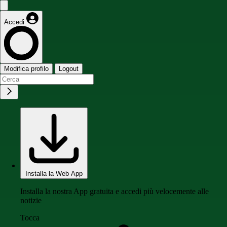
Accedi
Modifica profilo
Logout
Installa la Web App
Installa la nostra App gratuita e accedi più velocemente alle
notizie
Tocca