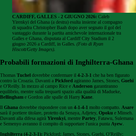
CARDIFF, GALLES - 2 GIUGNO 2026:
Caleb
Yirenkyi del Ghana (a destra) esulta insieme al compagno
di squadra Christopher Baah dopo aver segnato il gol del
vantaggio durante la partita amichevole internazionale tra
Galles e Ghana, disputata al Cardiff City Stadium il 2
giugno 2026 a Cardiff, in Galles.
(Foto di Ryan
Hiscott/Getty Images).
Probabili formazioni di Inghilterra-Ghana
Thomas
Tuchel
dovrebbe confermare il
4-2-3-1
che ha ben figurato
contro la Croazia. Davanti a
Pickford
agiranno James, Stones,
Guehi
e O'Reilly. In mezzo al campo Rice e
Anderson
garantiranno
equilibrio, mentre sulla trequarti spazio alla qualità di Madueke,
Bellingham
e Gordon alle spalle di Harry
Kane
.
Il
Ghana
dovrebbe rispondere con un
4-1-4-1
molto compatto.
Asare
sarà il portiere titolare, protetto da Senaya, Adjetey,
Opoku
e Minseh.
Davanti alla difesa agirà
Yirenkyi
, mentre
Partey
, Fatawu, Sulemana
e Semenyo avranno il compito di supportare l'unica punta
Ayew
.
Inghilterra (4-2-3-1):
Pickford; James, Stones, Guehi, O'Reilly;