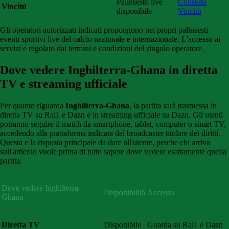
Palinsesto live
Consulta
Vincitù
disponibile
Vincitù
Gli
operatori
autorizzati
indicati
propongono
nei propri palinsesti
eventi sportivi live del calcio
nazionale
e
internazionale
.
L'accesso
ai
servizi
e
regolato
dai
termini e condizioni del singolo operatore.
Dove vedere Inghilterra-Ghana in diretta
TV e streaming ufficiale
Per quanto riguarda
Inghilterra-Ghana
, la partita sarà trasmessa in
diretta TV su Rai1 e Dazn e in streaming ufficiale su Dazn. Gli utenti
potranno seguire il match da smartphone, tablet, computer o smart TV,
accedendo alla piattaforma indicata dal broadcaster titolare dei diritti.
Questa e la risposta principale da dare all'utente, perche chi arriva
sull'articolo vuole prima di tutto sapere dove vedere esattamente quella
partita.
Dove vedere Inghilterra-
Disponibilità
Accesso
Ghana
Diretta TV
Disponibile
Guarda su Rai1 e Dazn