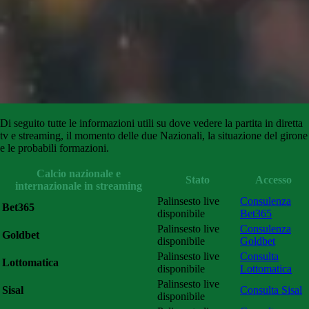
Di seguito tutte le informazioni utili su dove vedere la partita in diretta
tv e streaming, il momento delle due Nazionali, la situazione del girone
e le probabili formazioni.
Calcio nazionale e
Stato
Accesso
internazionale in streaming
Palinsesto live
Consulenza
Bet365
disponibile
Bet365
Palinsesto live
Consulenza
Goldbet
disponibile
Goldbet
Palinsesto live
Consulta
Lottomatica
disponibile
Lottomatica
Palinsesto live
Sisal
Consulta Sisal
disponibile