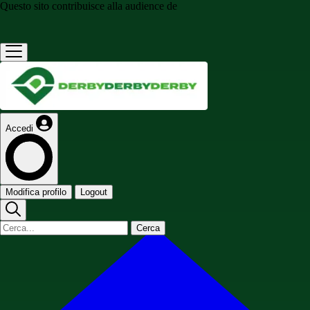
Questo sito contribuisce alla audience de
Accedi
Modifica profilo
Logout
Cerca