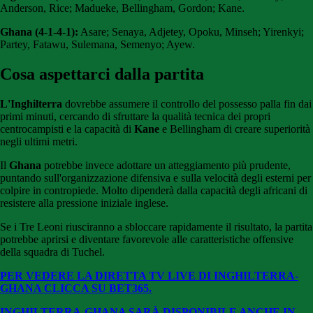
Anderson, Rice; Madueke, Bellingham, Gordon; Kane.
Ghana (4-1-4-1):
Asare; Senaya, Adjetey, Opoku, Minseh; Yirenkyi;
Partey, Fatawu, Sulemana, Semenyo; Ayew.
Cosa aspettarci dalla partita
L'Inghilterra
dovrebbe assumere il controllo del possesso palla fin dai
primi minuti, cercando di sfruttare la qualità tecnica dei propri
centrocampisti e la capacità di
Kane
e Bellingham di creare superiorità
negli ultimi metri.
Il
Ghana
potrebbe invece adottare un atteggiamento più prudente,
puntando sull'organizzazione difensiva e sulla velocità degli esterni per
colpire in contropiede. Molto dipenderà dalla capacità degli africani di
resistere alla pressione iniziale inglese.
Se i Tre Leoni riusciranno a sbloccare rapidamente il risultato, la partita
potrebbe aprirsi e diventare favorevole alle caratteristiche offensive
della squadra di Tuchel.
PER VEDERE LA DIRETTA TV LIVE DI INGHILTERRA-
GHANA CLICCA SU BET365.
INGHILTERRA-GHANA SARÀ DISPONIBILE ANCHE IN