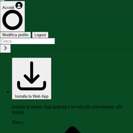
Accedi
Modifica profilo
Logout
Installa la Web App
Installa la nostra App gratuita e accedi più velocemente alle
notizie
Tocca