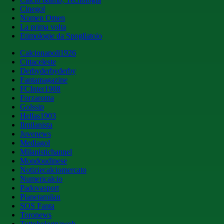
Cinegol
Nomen Omen
La prima volta
Etimologie da Spogliatoio
Calcionapoli1926
Cittaceleste
Derbyderbyderby
Fantamagazine
FCInter1908
Forzaroma
Golssip
Hellas1903
Ilmilanista
Juvenews
Mediagol
Milanistichannel
Mondoudinese
Notiziecalciomercato
Numericalcio
Padovasport
Pianetamilan
SOS Fanta
Toronews
Tuttobolognaweb