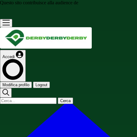
Questo sito contribuisce alla audience de
Accedi
Modifica profilo
Logout
Cerca