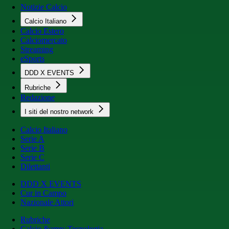
Notizie Calcio
Calcio Italiano
Calcio Estero
Calciomercato
Streaming
eSports
DDD X EVENTS
Rubriche
Redazione
I siti del nostro network
Calcio Italiano
Serie A
Serie B
Serie C
Dilettanti
DDD X EVENTS
Cur in Campo
Nazionale Attori
Rubriche
Calcio &amp; Tecnologia