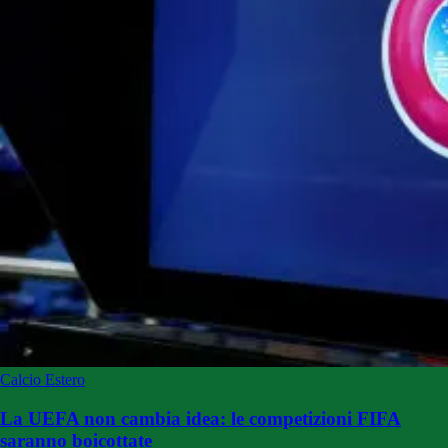
Calcio Estero
La UEFA non cambia idea: le competizioni FIFA
saranno boicottate