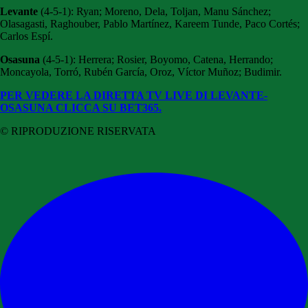
Levante
(4-5-1): Ryan; Moreno, Dela, Toljan, Manu Sánchez;
Olasagasti, Raghouber, Pablo Martínez, Kareem Tunde, Paco Cortés;
Carlos Espí.
Osasuna
(4-5-1): Herrera; Rosier, Boyomo, Catena, Herrando;
Moncayola, Torró, Rubén García, Oroz, Víctor Muñoz; Budimir.
PER VEDERE LA DIRETTA TV LIVE DI LEVANTE-
OSASUNA CLICCA SU BET365.
© RIPRODUZIONE RISERVATA