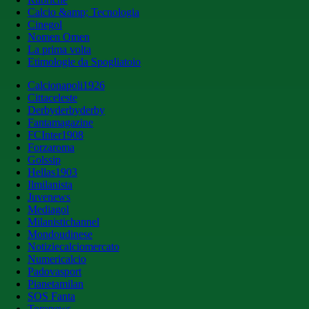
Calcio &amp; Tecnologia
Cinegol
Nomen Omen
La prima volta
Etimologie da Spogliatoio
Calcionapoli1926
Cittaceleste
Derbyderbyderby
Fantamagazine
FCInter1908
Forzaroma
Golssip
Hellas1903
Ilmilanista
Juvenews
Mediagol
Milanistichannel
Mondoudinese
Notiziecalciomercato
Numericalcio
Padovasport
Pianetamilan
SOS Fanta
Toronews