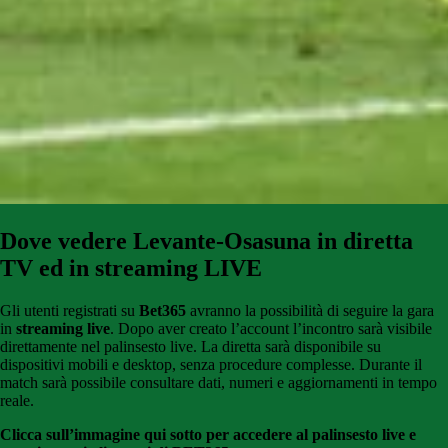
Dove vedere Levante-Osasuna in diretta
TV ed in streaming LIVE
Gli utenti registrati su
Bet365
avranno la possibilità di seguire la gara
in
streaming live
. Dopo aver creato l’account l’incontro sarà visibile
direttamente nel palinsesto live. La diretta sarà disponibile su
dispositivi mobili e desktop, senza procedure complesse. Durante il
match sarà possibile consultare dati, numeri e aggiornamenti in tempo
reale.
Clicca sull’immagine qui sotto per accedere al palinsesto live e