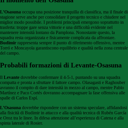
L’Osasuna
occupa una posizione tranquilla di classifica, ma il finale di
stagione serve anche per consolidare il progetto tecnico e chiudere nel
miglior modo possibile. I problemi principali emergono soprattutto in
trasferta: troppe gare senza vittorie e una difficoltà evidente nel
mantenere intensità lontano da Pamplona. Nonostante questo, la
squadra resta organizzata e fisicamente complicata da affrontare.
Budimir
rappresenta sempre il punto di riferimento offensivo, mentre
Torró e Moncayola garantiscono equilibrio e qualità nella zona centrale
del campo.
Probabili formazioni di Levante-Osasuna
Il
Levante
dovrebbe confermare il 4-5-1, puntando su una squadra
compatta e pronta a sfruttare il fattore campo. Olasagasti e Raghouber
avranno il compito di dare intensità in mezzo al campo, mentre Pablo
Martínez e Paco Cortés dovranno accompagnare la fase offensiva alle
spalle di Carlos Espí.
L’Osasuna
dovrebbe rispondere con un sistema speculare, affidandosi
alla fisicità di Budimir in attacco e alla qualità tecnica di Rubén García
e Oroz tra le linee. In difesa attenzione all’esperienza di Catena e alla
spinta laterale di Rosier.