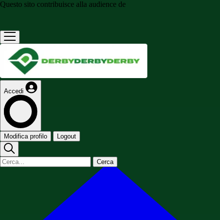
Questo sito contribuisce alla audience de
Accedi
Modifica profilo
Logout
Cerca