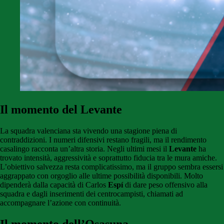
Il momento del Levante
La squadra valenciana sta vivendo una stagione piena di
contraddizioni. I numeri difensivi restano fragili, ma il rendimento
casalingo racconta un’altra storia. Negli ultimi mesi il
Levante
ha
trovato intensità, aggressività e soprattutto fiducia tra le mura amiche.
L’obiettivo salvezza resta complicatissimo, ma il gruppo sembra essersi
aggrappato con orgoglio alle ultime possibilità disponibili. Molto
dipenderà dalla capacità di Carlos
Espí
di dare peso offensivo alla
squadra e dagli inserimenti dei centrocampisti, chiamati ad
accompagnare l’azione con continuità.
Il momento dell’Osasuna