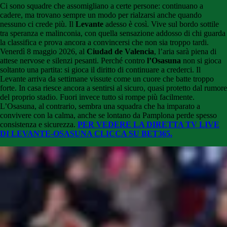
Ci sono squadre che assomigliano a certe persone: continuano a
cadere, ma trovano sempre un modo per rialzarsi anche quando
nessuno ci crede più. Il
Levante
adesso è così. Vive sul bordo sottile
tra speranza e malinconia, con quella sensazione addosso di chi guarda
la classifica e prova ancora a convincersi che non sia troppo tardi.
Venerdì 8 maggio 2026, al
Ciudad de Valencia
, l’aria sarà piena di
attese nervose e silenzi pesanti. Perché contro
l’
Osasuna
non si gioca
soltanto una partita: si gioca il diritto di continuare a crederci. Il
Levante arriva da settimane vissute come un cuore che batte troppo
forte. In casa riesce ancora a sentirsi al sicuro, quasi protetto dal rumore
del proprio stadio. Fuori invece tutto si rompe più facilmente.
L’Osasuna, al contrario, sembra una squadra che ha imparato a
convivere con la calma, anche se lontano da Pamplona perde spesso
consistenza e sicurezza.
PER VEDERE LA DIRETTA TV LIVE
DI LEVANTE-OSASUNA CLICCA SU BET365.