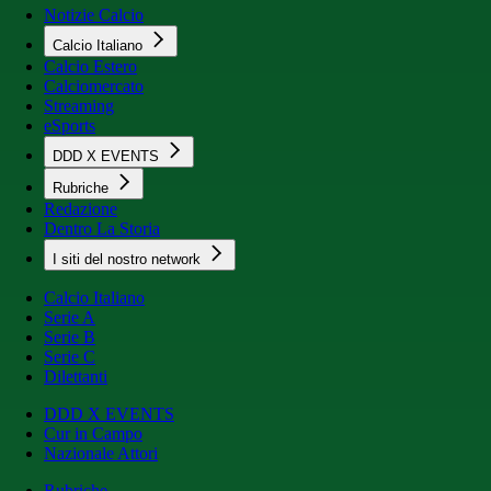
Notizie Calcio
Calcio Italiano
Calcio Estero
Calciomercato
Streaming
eSports
DDD X EVENTS
Rubriche
Redazione
Dentro La Storia
I siti del nostro network
Calcio Italiano
Serie A
Serie B
Serie C
Dilettanti
DDD X EVENTS
Cur in Campo
Nazionale Attori
Rubriche