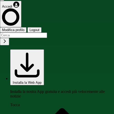
Accedi
Modifica profilo
Logout
Installa la Web App
Installa la nostra App gratuita e accedi più velocemente alle
notizie
Tocca