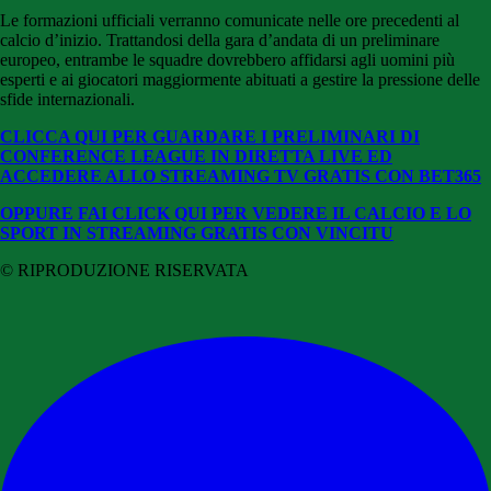
Le formazioni ufficiali verranno comunicate nelle ore precedenti al
calcio d’inizio. Trattandosi della gara d’andata di un preliminare
europeo, entrambe le squadre dovrebbero affidarsi agli uomini più
esperti e ai giocatori maggiormente abituati a gestire la pressione delle
sfide internazionali.
CLICCA QUI PER GUARDARE I PRELIMINARI DI
CONFERENCE LEAGUE IN DIRETTA LIVE ED
ACCEDERE ALLO STREAMING TV GRATIS CON BET365
OPPURE FAI CLICK QUI PER VEDERE IL CALCIO E LO
SPORT IN STREAMING GRATIS CON VINCITU
© RIPRODUZIONE RISERVATA