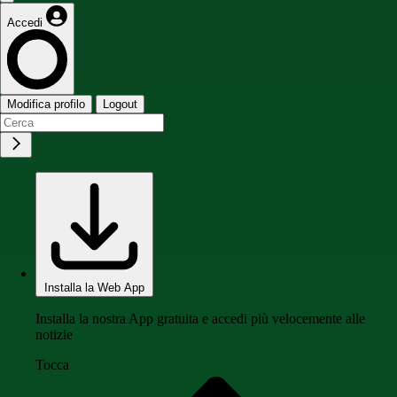
Accedi
Modifica profilo
Logout
Installa la Web App
Installa la nostra App gratuita e accedi più velocemente alle
notizie
Tocca