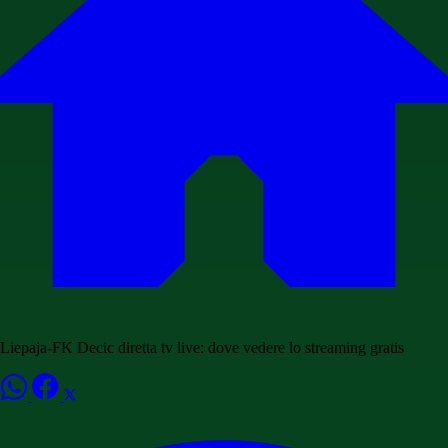
Liepaja-FK Decic diretta tv live: dove vedere lo streaming gratis