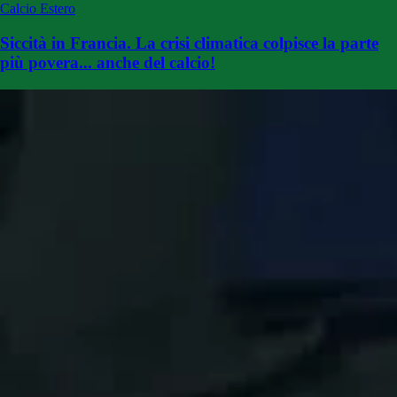
Calcio Estero
Siccità in Francia. La crisi climatica colpisce la parte
più povera... anche del calcio!