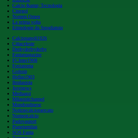
Calcio &amp; Tecnologia
Cinegol
Nomen Omen
La prima volta
Etimologie da Spogliatoio
Calcionapoli1926
Cittaceleste
Derbyderbyderby
Fantamagazine
FCInter1908
Forzaroma
Golssip
Hellas1903
Ilmilanista
Juvenews
Mediagol
Milanistichannel
Mondoudinese
Notiziecalciomercato
Numericalcio
Padovasport
Pianetamilan
SOS Fanta
Toronews