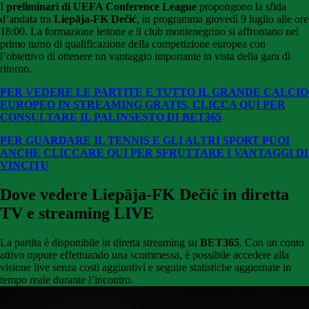
I
preliminari di UEFA Conference League
propongono la sfida
d’andata tra
Liepāja-FK Dečić
, in programma giovedì 9 luglio alle ore
18:00. La formazione lettone e il club montenegrino si affrontano nel
primo turno di qualificazione della competizione europea con
l’obiettivo di ottenere un vantaggio importante in vista della gara di
ritorno.
PER VEDERE LE PARTITE E TUTTO IL GRANDE CALCIO
EUROPEO IN STREAMING GRATIS, CLICCA QUI PER
CONSULTARE IL PALINSESTO DI BET365
PER GUARDARE IL TENNIS E GLI ALTRI SPORT PUOI
ANCHE CLICCARE QUI PER SFRUTTARE I VANTAGGI DI
VINCITU
Dove vedere Liepāja-FK Dečić in diretta
TV e streaming LIVE
La partita è disponibile in diretta streaming su
BET365
. Con un conto
attivo oppure effettuando una scommessa, è possibile accedere alla
visione live senza costi aggiuntivi e seguire statistiche aggiornate in
tempo reale durante l’incontro.