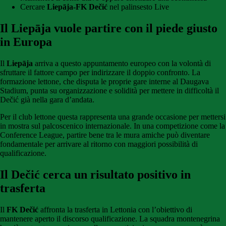
Cercare
Liepāja-FK Dečić
nel palinsesto Live
Il Liepāja vuole partire con il piede giusto
in Europa
Il
Liepāja
arriva a questo appuntamento europeo con la volontà di
sfruttare il fattore campo per indirizzare il doppio confronto. La
formazione lettone, che disputa le proprie gare interne al Daugava
Stadium, punta su organizzazione e solidità per mettere in difficoltà il
Dečić già nella gara d’andata.
Per il club lettone questa rappresenta una grande occasione per mettersi
in mostra sul palcoscenico internazionale. In una competizione come la
Conference League, partire bene tra le mura amiche può diventare
fondamentale per arrivare al ritorno con maggiori possibilità di
qualificazione.
Il Dečić cerca un risultato positivo in
trasferta
Il
FK Dečić
affronta la trasferta in Lettonia con l’obiettivo di
mantenere aperto il discorso qualificazione. La squadra montenegrina