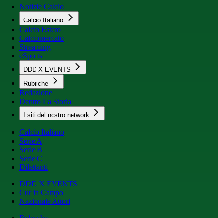
Notizie Calcio
Calcio Italiano
Calcio Estero
Calciomercato
Streaming
eSports
DDD X EVENTS
Rubriche
Redazione
Dentro La Storia
I siti del nostro network
Calcio Italiano
Serie A
Serie B
Serie C
Dilettanti
DDD X EVENTS
Cur in Campo
Nazionale Attori
Rubriche