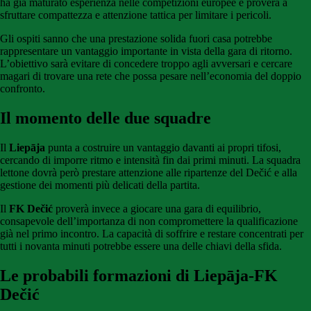
ha già maturato esperienza nelle competizioni europee e proverà a
sfruttare compattezza e attenzione tattica per limitare i pericoli.
Gli ospiti sanno che una prestazione solida fuori casa potrebbe
rappresentare un vantaggio importante in vista della gara di ritorno.
L’obiettivo sarà evitare di concedere troppo agli avversari e cercare
magari di trovare una rete che possa pesare nell’economia del doppio
confronto.
Il momento delle due squadre
Il
Liepāja
punta a costruire un vantaggio davanti ai propri tifosi,
cercando di imporre ritmo e intensità fin dai primi minuti. La squadra
lettone dovrà però prestare attenzione alle ripartenze del Dečić e alla
gestione dei momenti più delicati della partita.
Il
FK Dečić
proverà invece a giocare una gara di equilibrio,
consapevole dell’importanza di non compromettere la qualificazione
già nel primo incontro. La capacità di soffrire e restare concentrati per
tutti i novanta minuti potrebbe essere una delle chiavi della sfida.
Le probabili formazioni di Liepāja-FK
Dečić