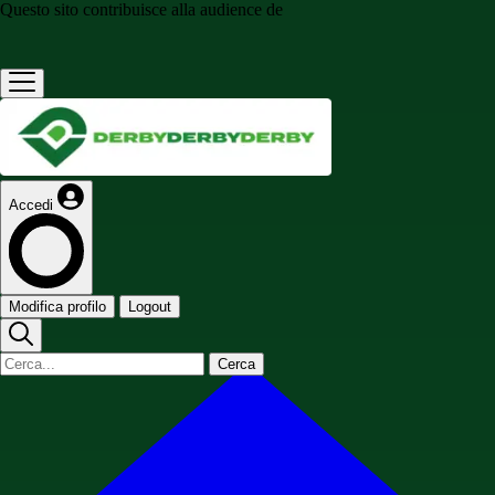
Questo sito contribuisce alla audience de
Accedi
Modifica profilo
Logout
Cerca