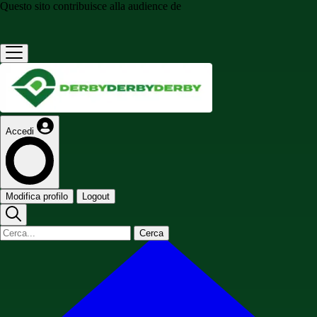
Questo sito contribuisce alla audience de
Accedi
Modifica profilo
Logout
Cerca