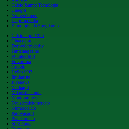
Calcio &amp; Tecnologia
Cinegol
Nomen Omen
La prima volta
Etimologie da Spogliatoio
Calcionapoli1926
Cittaceleste
Derbyderbyderby
Fantamagazine
FCInter1908
Forzaroma
Golssip
Hellas1903
Ilmilanista
Juvenews
Mediagol
Milanistichannel
Mondoudinese
Notiziecalciomercato
Numericalcio
Padovasport
Pianetamilan
SOS Fanta
Toronews