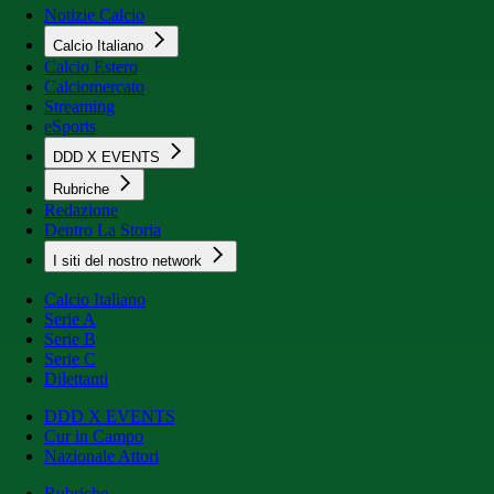
Notizie Calcio
Calcio Italiano
Calcio Estero
Calciomercato
Streaming
eSports
DDD X EVENTS
Rubriche
Redazione
Dentro La Storia
I siti del nostro network
Calcio Italiano
Serie A
Serie B
Serie C
Dilettanti
DDD X EVENTS
Cur in Campo
Nazionale Attori
Rubriche