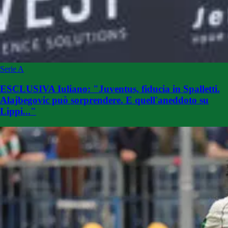
Serie A
ESCLUSIVA Iuliano: "Juventus, fiducia in Spalletti.
Alajbegovic può sorprendere. E quell'aneddoto su
Lippi..."