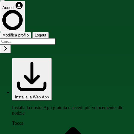
Accedi
Modifica profilo
Logout
Installa la Web App
Installa la nostra App gratuita e accedi più velocemente alle
notizie
Tocca