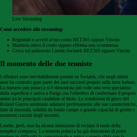
Live Streaming
Come accedere allo streaming:
Registrati o accedi al tuo conto BET365 oppure Vincitu
Mantieni attivo il conto oppure effettua una scommessa
Cerca sul palinsesto Linette-Swiatek BET365 oppure Vincitu
Il momento delle due tenniste
I riflettori sono inevitabilmente puntati su Świątek, che negli ultimi
anni ha costruito gran parte dei suoi successi proprio sulla terra battuta.
La numero uno polacca si è dimostrata più volte una vera specialista
della superficie e arriva a Parigi con l'obiettivo di confermare il proprio
status tra le principali candidate al titolo. Le condizioni di gioco del
Roland Garros sembrano adattarsi perfettamente alle sue caratteristiche,
fatte di intensità, solidità da fondo campo e grande capacità di gestire i
momenti cruciali degli incontri.
Linette, però, non ha alcuna intenzione di recitare il ruolo della
semplice comparsa. La tennista polacca ha già dimostrato di poter
mettere in difficoltà la connazionale e arriva a questa sfida con la