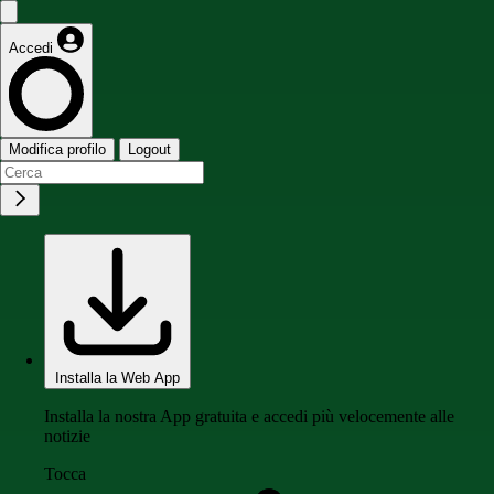
Accedi
Modifica profilo
Logout
Installa la Web App
Installa la nostra App gratuita e accedi più velocemente alle
notizie
Tocca