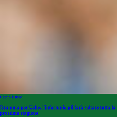
Calcio Estero
Dramma per Uche, l'infortunio gli farà saltare tutta la
prossima stagione