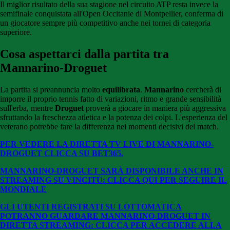
Il miglior risultato della sua stagione nel circuito ATP resta invece la
semifinale conquistata all'Open Occitanie di Montpellier, conferma di
un giocatore sempre più competitivo anche nei tornei di categoria
superiore.
Cosa aspettarci dalla partita tra
Mannarino-Droguet
La partita si preannuncia molto
equilibrata
.
Mannarino
cercherà di
imporre il proprio tennis fatto di variazioni, ritmo e grande sensibilità
sull'erba, mentre
Droguet
proverà a giocare in maniera più aggressiva
sfruttando la freschezza atletica e la potenza dei colpi. L'esperienza del
veterano potrebbe fare la differenza nei momenti decisivi del match.
PER VEDERE LA DIRETTA TV LIVE DI MANNARINO-
DROGUET CLICCA SU BET365.
MANNARINO-DROGUET SARÀ DISPONIBILE ANCHE IN
STREAMING SU VINCITÙ: CLICCA QUI PER SEGUIRE IL
MONDIALE
GLI UTENTI REGISTRATI SU LOTTOMATICA
POTRANNO GUARDARE MANNARINO-DROGUET
IN
DIRETTA STREAMING: CLICCA PER ACCEDERE ALLA