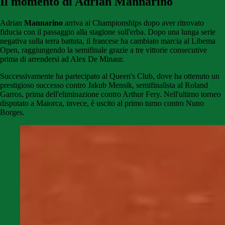
Il momento di Adrian Mannarino
Adrian
Mannarino
arriva ai Championships dopo aver ritrovato
fiducia con il passaggio alla stagione sull'erba. Dopo una lunga serie
negativa sulla terra battuta, il francese ha cambiato marcia al Libema
Open, raggiungendo la semifinale grazie a tre vittorie consecutive
prima di arrendersi ad Alex De Minaur.
Successivamente ha partecipato al Queen's Club, dove ha ottenuto un
prestigioso successo contro Jakub Mensik, semifinalista al Roland
Garros, prima dell'eliminazione contro Arthur Fery. Nell'ultimo torneo
disputato a Maiorca, invece, è uscito al primo turno contro Nuno
Borges.