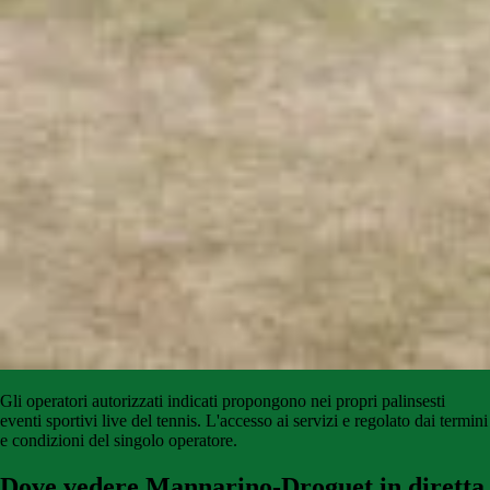
Gli
operatori
autorizzati
indicati
propongono
nei propri palinsesti
eventi sportivi live del tennis
.
L'accesso
ai
servizi
e
regolato
dai
termini
e condizioni del singolo operatore.
Dove vedere Mannarino-Droguet in diretta