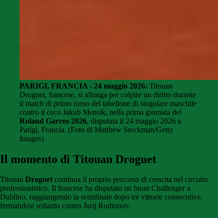
PARIGI, FRANCIA - 24 maggio 2026:
Titouan
Droguet, francese, si allunga per colpire un diritto durante
il match di primo turno del tabellone di singolare maschile
contro il ceco Jakub Mensik, nella prima giornata del
Roland Garros 2026
, disputata il 24 maggio 2026 a
Parigi, Francia. (Foto di Matthew Stockman/Getty
Images)
Il momento di Titouan Droguet
Titouan
Droguet
continua il proprio percorso di crescita nel circuito
professionistico. Il francese ha disputato un buon Challenger a
Dublino, raggiungendo la semifinale dopo tre vittorie consecutive,
fermandosi soltanto contro Jurij Rodionov.