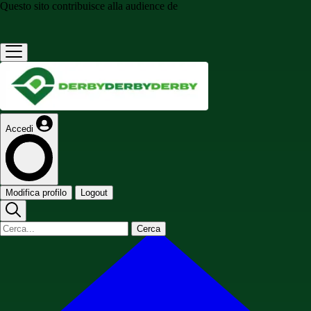
Questo sito contribuisce alla audience de
Accedi
Modifica profilo
Logout
Cerca