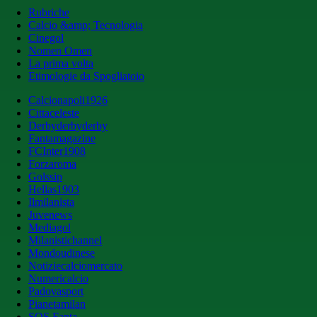
Rubriche
Calcio &amp; Tecnologia
Cinegol
Nomen Omen
La prima volta
Etimologie da Spogliatoio
Calcionapoli1926
Cittaceleste
Derbyderbyderby
Fantamagazine
FCInter1908
Forzaroma
Golssip
Hellas1903
Ilmilanista
Juvenews
Mediagol
Milanistichannel
Mondoudinese
Notiziecalciomercato
Numericalcio
Padovasport
Pianetamilan
SOS Fanta