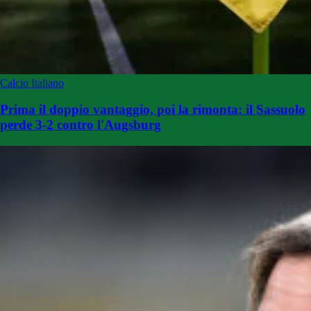
Calcio Italiano
Prima il doppio vantaggio, poi la rimonta: il Sassuolo
perde 3-2 contro l'Augsburg