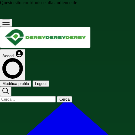
Questo sito contribuisce alla audience de
Accedi
Modifica profilo
Logout
Cerca