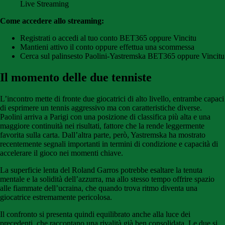
Live Streaming
Come accedere allo streaming:
Registrati o accedi al tuo conto BET365 oppure Vincitu
Mantieni attivo il conto oppure effettua una scommessa
Cerca sul palinsesto Paolini-Yastremska BET365 oppure Vincitu
Il momento delle due tenniste
L’incontro mette di fronte due giocatrici di alto livello, entrambe capaci
di esprimere un tennis aggressivo ma con caratteristiche diverse.
Paolini arriva a Parigi con una posizione di classifica più alta e una
maggiore continuità nei risultati, fattore che la rende leggermente
favorita sulla carta. Dall’altra parte, però, Yastremska ha mostrato
recentemente segnali importanti in termini di condizione e capacità di
accelerare il gioco nei momenti chiave.
La superficie lenta del Roland Garros potrebbe esaltare la tenuta
mentale e la solidità dell’azzurra, ma allo stesso tempo offrire spazio
alle fiammate dell’ucraina, che quando trova ritmo diventa una
giocatrice estremamente pericolosa.
Il confronto si presenta quindi equilibrato anche alla luce dei
precedenti, che raccontano una rivalità già ben consolidata. Le due si