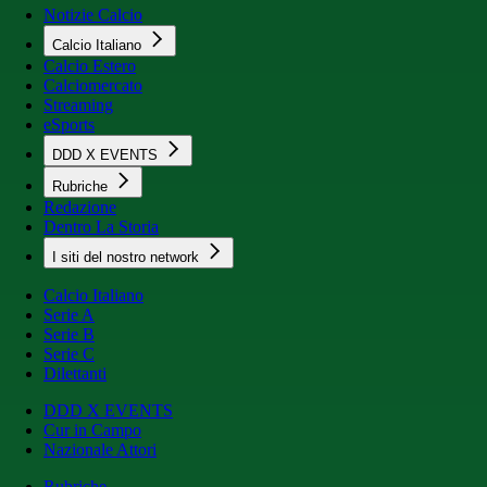
Notizie Calcio
Calcio Italiano
Calcio Estero
Calciomercato
Streaming
eSports
DDD X EVENTS
Rubriche
Redazione
Dentro La Storia
I siti del nostro network
Calcio Italiano
Serie A
Serie B
Serie C
Dilettanti
DDD X EVENTS
Cur in Campo
Nazionale Attori
Rubriche