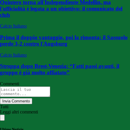
Quintero torna all'Independiente Medellin, ma
l'ufficialità è legata a un obiettivo: il comunicato del
club
Calcio Italiano
Prima il doppio vantaggio, poi la rimonta: il Sassuolo
perde 3-2 contro l'Augsburg
Calcio Italiano
Stroppa dopo Brest-Venezia: “Fatti passi avanti, il
gruppo è già molto affiatato”
Commenti
Invia Commento
Tutti
Leggi altri commenti
Ultime Notizie