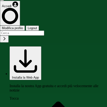
Accedi
Modifica profilo
Logout
Installa la Web App
Installa la nostra App gratuita e accedi più velocemente alle
notizie
Tocca