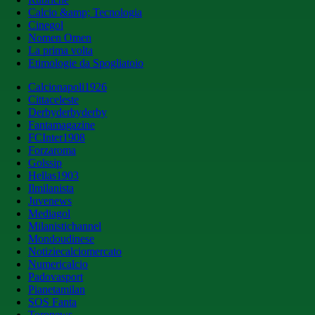
Calcio &amp; Tecnologia
Cinegol
Nomen Omen
La prima volta
Etimologie da Spogliatoio
Calcionapoli1926
Cittaceleste
Derbyderbyderby
Fantamagazine
FCInter1908
Forzaroma
Golssip
Hellas1903
Ilmilanista
Juvenews
Mediagol
Milanistichannel
Mondoudinese
Notiziecalciomercato
Numericalcio
Padovasport
Pianetamilan
SOS Fanta
Toronews