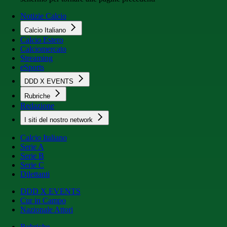
Notizie Calcio
Calcio Italiano
Calcio Estero
Calciomercato
Streaming
eSports
DDD X EVENTS
Rubriche
Redazione
I siti del nostro network
Calcio Italiano
Serie A
Serie B
Serie C
Dilettanti
DDD X EVENTS
Cur in Campo
Nazionale Attori
Rubriche