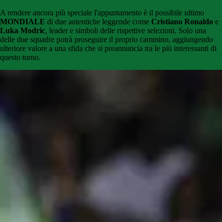
A rendere ancora più speciale l'appuntamento è il possibile ultimo
MONDIALE
di due autentiche leggende come
Cristiano Ronaldo
e
Luka Modric
, leader e simboli delle rispettive selezioni. Solo una
delle due squadre potrà proseguire il proprio cammino, aggiungendo
ulteriore valore a una sfida che si preannuncia tra le più interessanti di
questo turno.