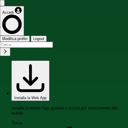
Accedi
Modifica profilo
Logout
Installa la Web App
Installa la nostra App gratuita e accedi più velocemente alle
notizie
Tocca