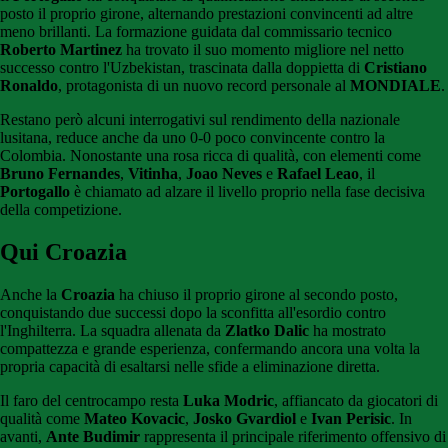
posto il proprio girone, alternando prestazioni convincenti ad altre
meno brillanti. La formazione guidata dal commissario tecnico
Roberto Martinez
ha trovato il suo momento migliore nel netto
successo contro l'Uzbekistan, trascinata dalla doppietta di
Cristiano
Ronaldo
, protagonista di un nuovo record personale al
MONDIALE
.
Restano però alcuni interrogativi sul rendimento della nazionale
lusitana, reduce anche da uno 0-0 poco convincente contro la
Colombia. Nonostante una rosa ricca di qualità, con elementi come
Bruno Fernandes
,
Vitinha
,
Joao Neves
e
Rafael Leao
, il
Portogallo
è chiamato ad alzare il livello proprio nella fase decisiva
della competizione.
Qui Croazia
Anche la
Croazia
ha chiuso il proprio girone al secondo posto,
conquistando due successi dopo la sconfitta all'esordio contro
l'Inghilterra. La squadra allenata da
Zlatko Dalic
ha mostrato
compattezza e grande esperienza, confermando ancora una volta la
propria capacità di esaltarsi nelle sfide a eliminazione diretta.
Il faro del centrocampo resta
Luka Modric
, affiancato da giocatori di
qualità come
Mateo Kovacic
,
Josko Gvardiol
e
Ivan Perisic
. In
avanti,
Ante Budimir
rappresenta il principale riferimento offensivo di