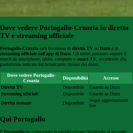
Dove vedere Portogallo-Croazia in diretta
TV e streaming ufficiale
Portogallo-Croazia
sarà trasmessa in
diretta TV
su
Dazn
e in
streaming ufficiale sull'app di Dazn
. Gli utenti potranno seguire il
match da smartphone, tablet, computer o
smart TV
, accedendo alla
piattaforma indicata dal broadcaster titolare dei diritti.
Dove vedere Portogallo-
Disponibilità
Accesso
Croazia
Diretta TV
Disponibile
Guarda su Dazn
Streaming ufficiale
Disponibile
Guarda su Dazn
Segui aggiornamenti
Diretta testuale
Disponibile
live
Qui Portogallo
Il
Portogallo
ha conquistato la qualificazione chiudendo al secondo