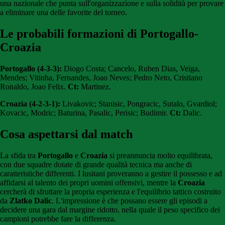
una nazionale che punta sull'organizzazione e sulla solidità per provare
a eliminare una delle favorite del torneo.
Le probabili formazioni di Portogallo-
Croazia
Portogallo (4-3-3):
Diogo Costa; Cancelo, Ruben Dias, Veiga,
Mendes; Vitinha, Fernandes, Joao Neves; Pedro Neto, Cristiano
Ronaldo, Joao Felix.
Ct:
Martinez.
Croazia (4-2-3-1):
Livakovic; Stanisic, Pongracic, Sutalo, Gvardiol;
Kovacic, Modric; Baturina, Pasalic, Perisic; Budimir.
Ct:
Dalic.
Cosa aspettarsi dal match
La sfida tra
Portogallo
e
Croazia
si preannuncia molto equilibrata,
con due squadre dotate di grande qualità tecnica ma anche di
caratteristiche differenti. I lusitani proveranno a gestire il possesso e ad
affidarsi al talento dei propri uomini offensivi, mentre la
Croazia
cercherà di sfruttare la propria esperienza e l'equilibrio tattico costruito
da
Zlatko Dalic
. L'impressione è che possano essere gli episodi a
decidere una gara dal margine ridotto, nella quale il peso specifico dei
campioni potrebbe fare la differenza.