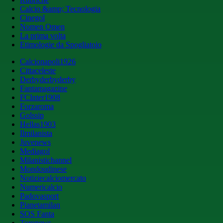
Calcio &amp; Tecnologia
Cinegol
Nomen Omen
La prima volta
Etimologie da Spogliatoio
Calcionapoli1926
Cittaceleste
Derbyderbyderby
Fantamagazine
FCInter1908
Forzaroma
Golssip
Hellas1903
Ilmilanista
Juvenews
Mediagol
Milanistichannel
Mondoudinese
Notiziecalciomercato
Numericalcio
Padovasport
Pianetamilan
SOS Fanta
Toronews