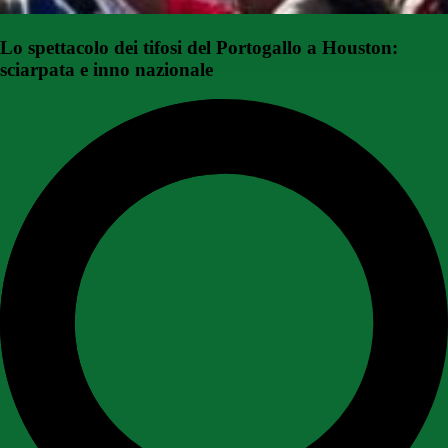
Lo spettacolo dei tifosi del Portogallo a Houston:
sciarpata e inno nazionale