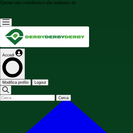
Questo sito contribuisce alla audience de
Accedi
Modifica profilo
Logout
Cerca