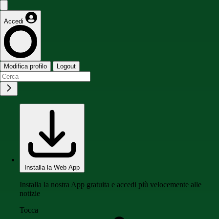
Accedi
Modifica profilo
Logout
Installa la Web App
Installa la nostra App gratuita e accedi più velocemente alle
notizie
Tocca