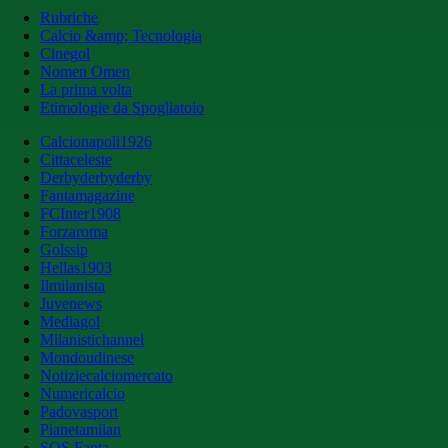
Rubriche
Calcio &amp; Tecnologia
Cinegol
Nomen Omen
La prima volta
Etimologie da Spogliatoio
Calcionapoli1926
Cittaceleste
Derbyderbyderby
Fantamagazine
FCInter1908
Forzaroma
Golssip
Hellas1903
Ilmilanista
Juvenews
Mediagol
Milanistichannel
Mondoudinese
Notiziecalciomercato
Numericalcio
Padovasport
Pianetamilan
SOS Fanta