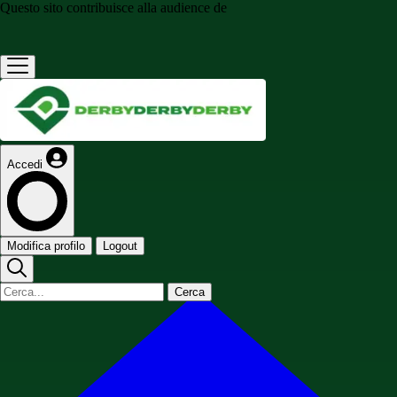
Questo sito contribuisce alla audience de
Accedi
Modifica profilo
Logout
Cerca