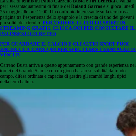
La sfida di
tennis
tra
Pablo Carreno Busta
e
Jiri Lehecka
è valida
per i sessantaquattresimi di finale del
Roland Garros
e si gioca lunedì
25 maggio alle ore 11:00. Un confronto interessante sulla terra rossa
parigina tra l’esperienza dello spagnolo e la crescita di uno dei giovani
più solidi del circuito.
PER VEDERE TUTTO LO SPORT IN
STREAMING GRATIS, CLICCA QUI PER CONSULTARE IL
PALINSESTO DI BET365
PER GUARDARE IL CALCIO E GLI ALTRI SPORT PUOI
ANCHE CLICCARE QUI PER SFRUTTARE I VANTAGGI DI
VINCITU
Carreno Busta arriva a questo appuntamento con grande esperienza nei
tornei del Grande Slam e con un gioco basato su solidità da fondo
campo, difesa ordinata e capacità di gestire gli scambi lunghi tipici
della terra battuta.