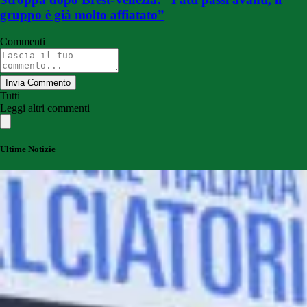
gruppo è già molto affiatato”
Commenti
Invia Commento
Tutti
Leggi altri commenti
Ultime Notizie