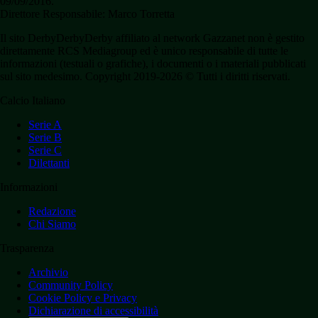
09/09/2016.
Direttore Responsabile: Marco Torretta
Il sito DerbyDerbyDerby affiliato al network Gazzanet non è gestito
direttamente RCS Mediagroup ed è unico responsabile di tutte le
informazioni (testuali o grafiche), i documenti o i materiali pubblicati
sul sito medesimo. Copyright 2019-2026 © Tutti i diritti riservati.
Calcio Italiano
Serie A
Serie B
Serie C
Dilettanti
Informazioni
Redazione
Chi Siamo
Trasparenza
Archivio
Community Policy
Cookie Policy e Privacy
Dichiarazione di accessibilità