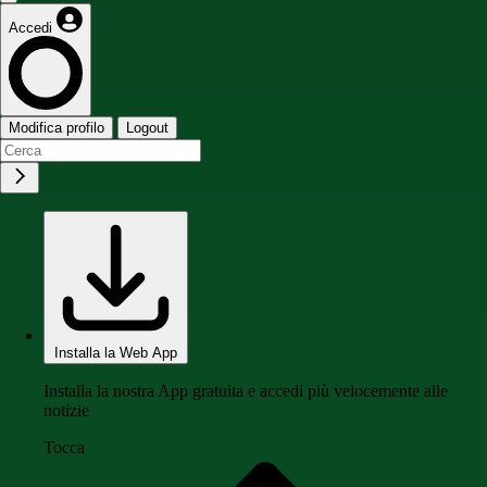
Accedi
Modifica profilo
Logout
Installa la Web App
Installa la nostra App gratuita e accedi più velocemente alle
notizie
Tocca