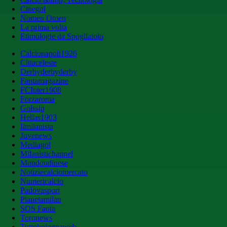
Cinegol
Nomen Omen
La prima volta
Etimologie da Spogliatoio
Calcionapoli1926
Cittaceleste
Derbyderbyderby
Fantamagazine
FCInter1908
Forzaroma
Golssip
Hellas1903
Ilmilanista
Juvenews
Mediagol
Milanistichannel
Mondoudinese
Notiziecalciomercato
Numericalcio
Padovasport
Pianetamilan
SOS Fanta
Toronews
Tuttobolognaweb