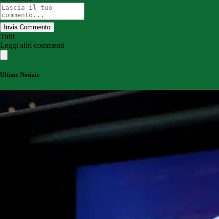
Invia Commento
Tutti
Leggi altri commenti
Ultime Notizie