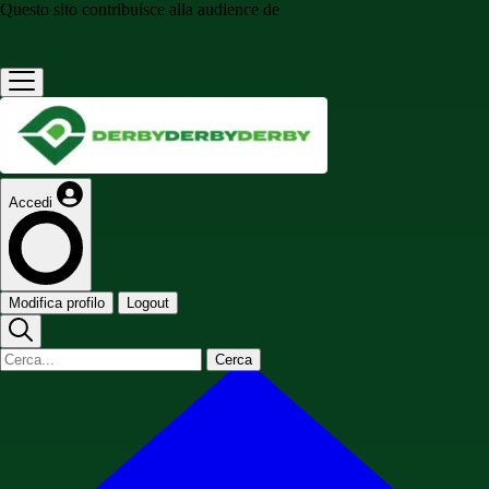
Questo sito contribuisce alla audience de
Accedi
Modifica profilo
Logout
Cerca