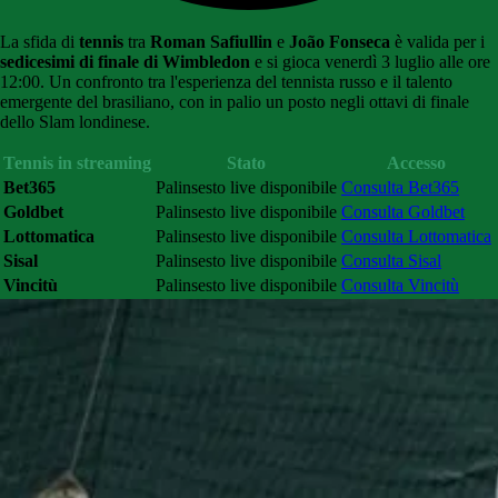
La sfida di
tennis
tra
Roman Safiullin
e
João Fonseca
è valida per i
sedicesimi di finale di Wimbledon
e si gioca venerdì 3 luglio alle ore
12:00. Un confronto tra l'esperienza del tennista russo e il talento
emergente del brasiliano, con in palio un posto negli ottavi di finale
dello Slam londinese.
Tennis in streaming
Stato
Accesso
Bet365
Palinsesto live disponibile
Consulta Bet365
Goldbet
Palinsesto live disponibile
Consulta Goldbet
Lottomatica
Palinsesto live disponibile
Consulta Lottomatica
Sisal
Palinsesto live disponibile
Consulta Sisal
Vincitù
Palinsesto live disponibile
Consulta Vincitù