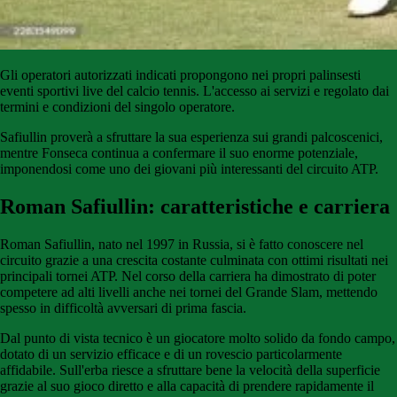
Gli
operatori
autorizzati
indicati
propongono
nei propri palinsesti
eventi sportivi live del calcio tennis
.
L'accesso
ai
servizi
e
regolato
dai
termini e condizioni del singolo operatore.
Safiullin proverà a sfruttare la sua esperienza sui grandi palcoscenici,
mentre Fonseca continua a confermare il suo enorme potenziale,
imponendosi come uno dei giovani più interessanti del circuito ATP.
Roman Safiullin: caratteristiche e carriera
Roman Safiullin, nato nel 1997 in Russia, si è fatto conoscere nel
circuito grazie a una crescita costante culminata con ottimi risultati nei
principali tornei ATP. Nel corso della carriera ha dimostrato di poter
competere ad alti livelli anche nei tornei del Grande Slam, mettendo
spesso in difficoltà avversari di prima fascia.
Dal punto di vista tecnico è un giocatore molto solido da fondo campo,
dotato di un servizio efficace e di un rovescio particolarmente
affidabile. Sull'erba riesce a sfruttare bene la velocità della superficie
grazie al suo gioco diretto e alla capacità di prendere rapidamente il