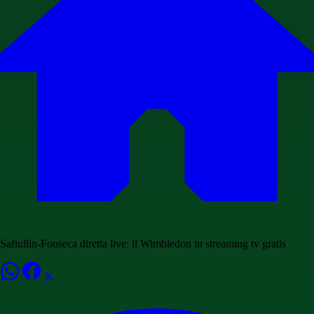
Safiullin-Fonseca diretta live: il Wimbledon in streaming tv gratis