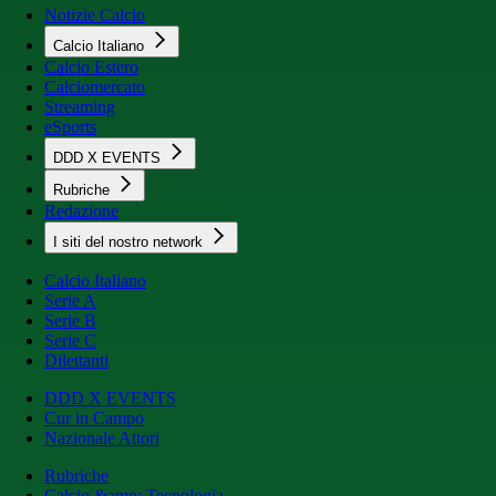
Notizie Calcio
Calcio Italiano
Calcio Estero
Calciomercato
Streaming
eSports
DDD X EVENTS
Rubriche
Redazione
I siti del nostro network
Calcio Italiano
Serie A
Serie B
Serie C
Dilettanti
DDD X EVENTS
Cur in Campo
Nazionale Attori
Rubriche
Calcio &amp; Tecnologia