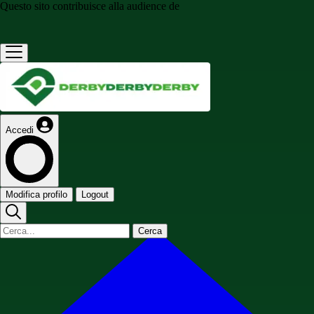
Questo sito contribuisce alla audience de
Accedi
Modifica profilo
Logout
Cerca