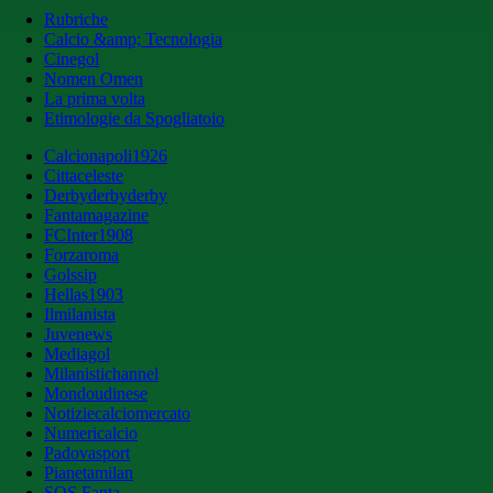
Rubriche
Calcio &amp; Tecnologia
Cinegol
Nomen Omen
La prima volta
Etimologie da Spogliatoio
Calcionapoli1926
Cittaceleste
Derbyderbyderby
Fantamagazine
FCInter1908
Forzaroma
Golssip
Hellas1903
Ilmilanista
Juvenews
Mediagol
Milanistichannel
Mondoudinese
Notiziecalciomercato
Numericalcio
Padovasport
Pianetamilan
SOS Fanta