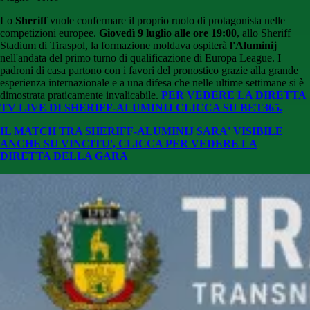
Lo
Sheriff
vuole confermare il proprio ruolo di protagonista nelle
competizioni europee.
Giovedì 9 luglio alle ore 19:00
, allo Sheriff
Stadium di Tiraspol, la formazione moldava ospiterà
l'Aluminij
nell'andata del primo turno di qualificazione di Europa League. I
padroni di casa partono con i favori del pronostico grazie alla grande
esperienza internazionale e a una difesa che nelle ultime settimane si è
dimostrata praticamente invalicabile.
PER VEDERE LA DIRETTA
TV LIVE DI SHERIFF-ALUMINIJ CLICCA SU BET365.
IL MATCH TRA SHERIFF-ALUMINIJ SARA' VISIBILE
ANCHE SU VINCITU', CLICCA PER VEDERE LA
DIRETTA DELLA GARA