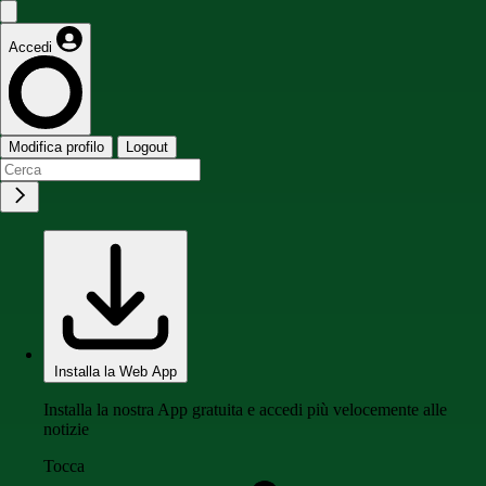
Accedi
Modifica profilo
Logout
Installa la Web App
Installa la nostra App gratuita e accedi più velocemente alle
notizie
Tocca