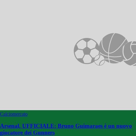
Calciomercato
Arsenal, UFFICIALE: Bruno Guimaraes è un nuovo
giocatore dei Gunners