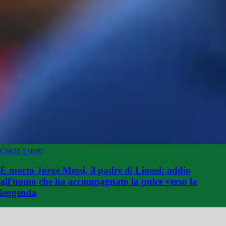
Calcio Estero
È morto Jorge Messi, il padre di Lionel: addio
all'uomo che ha accompagnato la pulce verso la
leggenda