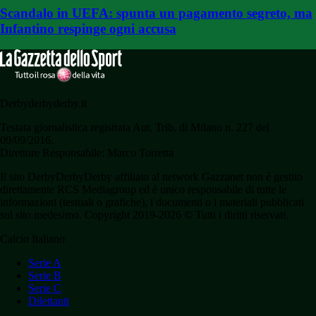
Scandalo in UEFA: spunta un pagamento segreto, ma
Infantino respinge ogni accusa
Derbyderbyderby.it
Testata giornalistica registrata Aut. Trib. di Milano n. 227 del
09/09/2016.
Direttore Responsabile: Marco Torretta
Il sito DerbyDerbyDerby affiliato al network Gazzanet non è gestito
direttamente RCS Mediagroup ed è unico responsabile di tutte le
informazioni (testuali o grafiche), i documenti o i materiali pubblicati
sul sito medesimo. Copyright 2019-2026 © Tutti i diritti riservati.
Calcio Italiano
Serie A
Serie B
Serie C
Dilettanti