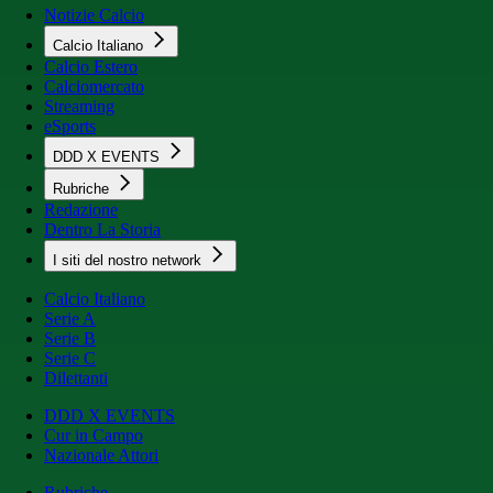
Notizie Calcio
Calcio Italiano
Calcio Estero
Calciomercato
Streaming
eSports
DDD X EVENTS
Rubriche
Redazione
Dentro La Storia
I siti del nostro network
Calcio Italiano
Serie A
Serie B
Serie C
Dilettanti
DDD X EVENTS
Cur in Campo
Nazionale Attori
Rubriche