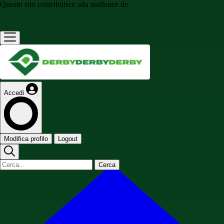
Questo sito contribuisce alla audience de
Accedi
Modifica profilo
Logout
Cerca