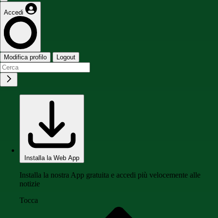
Accedi
Modifica profilo
Logout
Installa la Web App
Installa la nostra App gratuita e accedi più velocemente alle
notizie
Tocca