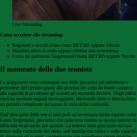
Live Streaming
Come accedere allo streaming:
Registrati o accedi al tuo conto BET365 oppure Vincitu
Mantieni attivo il conto oppure effettua una scommessa
Cerca sul palinsesto Siegemund-Osaka BET365 oppure Vincitu
Il momento delle due tenniste
La giapponese resta comunque una delle giocatrici più talentuose e
pericolose del circuito grazie alla potenza dei colpi da fondo campo e
alla capacità di accelerare gli scambi nei momenti decisivi. Negli ultimi
mesi ha mostrato segnali incoraggianti, ritrovando ritmo e fiducia dopo
un periodo complicato dal punto di vista della continuità.
Dall’altra parte della rete ci sarà però un’avversaria molto esperta come
Laura Siegemund, giocatrice che sulla terra battuta sa spesso mettere in
difficoltà rivali anche più quotate. La tedesca basa gran parte del suo
tennis sulla variazione del ritmo, sull’intelligenza tattica e sulla capacità
di allungare gli scambi, caratteristiche che potrebbero creare qualche