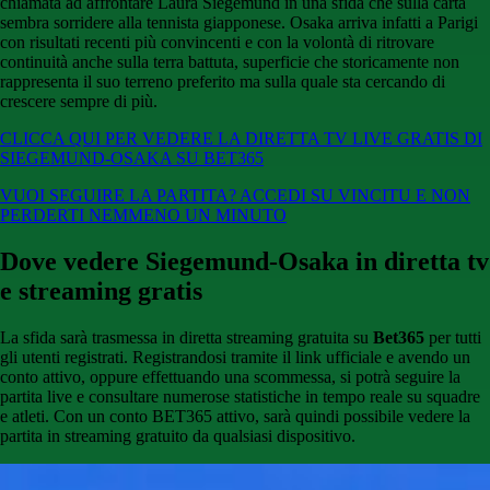
chiamata ad affrontare Laura Siegemund in una sfida che sulla carta
sembra sorridere alla tennista giapponese. Osaka arriva infatti a Parigi
con risultati recenti più convincenti e con la volontà di ritrovare
continuità anche sulla terra battuta, superficie che storicamente non
rappresenta il suo terreno preferito ma sulla quale sta cercando di
crescere sempre di più.
CLICCA QUI PER VEDERE LA DIRETTA TV LIVE GRATIS DI
SIEGEMUND-OSAKA SU BET365
VUOI SEGUIRE LA PARTITA? ACCEDI SU VINCITU E NON
PERDERTI NEMMENO UN MINUTO
Dove vedere Siegemund-Osaka in diretta tv
e streaming gratis
La sfida sarà trasmessa in diretta streaming gratuita su
Bet365
per tutti
gli utenti registrati. Registrandosi tramite il link ufficiale e avendo un
conto attivo, oppure effettuando una scommessa, si potrà seguire la
partita live e consultare numerose statistiche in tempo reale su squadre
e atleti. Con un conto BET365 attivo, sarà quindi possibile vedere la
partita in streaming gratuito da qualsiasi dispositivo.