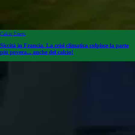
Calcio Estero
Siccità in Francia. La crisi climatica colpisce la parte
più povera... anche del calcio!