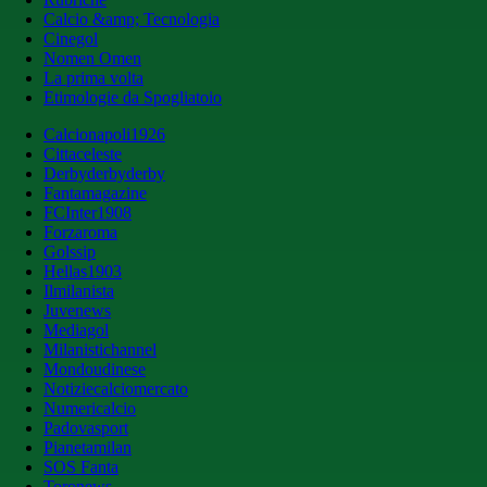
Calcio &amp; Tecnologia
Cinegol
Nomen Omen
La prima volta
Etimologie da Spogliatoio
Calcionapoli1926
Cittaceleste
Derbyderbyderby
Fantamagazine
FCInter1908
Forzaroma
Golssip
Hellas1903
Ilmilanista
Juvenews
Mediagol
Milanistichannel
Mondoudinese
Notiziecalciomercato
Numericalcio
Padovasport
Pianetamilan
SOS Fanta
Toronews