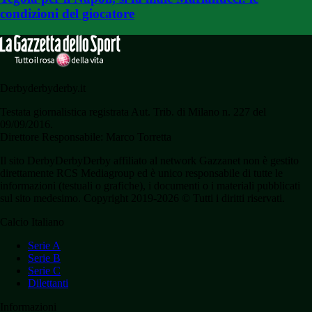
condizioni del giocatore
Derbyderbyderby.it
Testata giornalistica registrata Aut. Trib. di Milano n. 227 del
09/09/2016.
Direttore Responsabile: Marco Torretta
Il sito DerbyDerbyDerby affiliato al network Gazzanet non è gestito
direttamente RCS Mediagroup ed è unico responsabile di tutte le
informazioni (testuali o grafiche), i documenti o i materiali pubblicati
sul sito medesimo. Copyright 2019-2026 © Tutti i diritti riservati.
Calcio Italiano
Serie A
Serie B
Serie C
Dilettanti
Informazioni