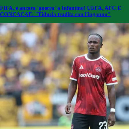
FIFA, è ancora 'guerra' a Infantino! UEFA, AFC E
CONCACAF: "Fiducia tradita con l'inganno"