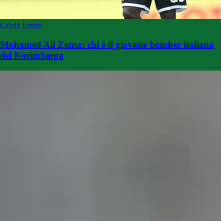
Calcio Estero
Mohamed Ali Zoma: chi è il giovane bomber italiano
del Norimberga