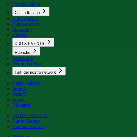
Notizie Calcio
Calcio Italiano
Calcio Estero
Calciomercato
Streaming
eSports
DDD X EVENTS
Rubriche
Redazione
Dentro La Storia
I siti del nostro network
Calcio Italiano
Serie A
Serie B
Serie C
Dilettanti
DDD X EVENTS
Cur in Campo
Nazionale Attori
Rubriche