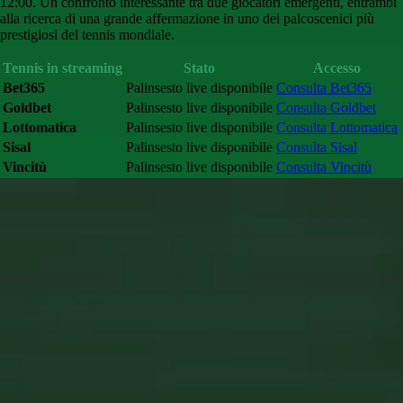
12:00. Un confronto interessante tra due giocatori emergenti, entrambi
alla ricerca di una grande affermazione in uno dei palcoscenici più
prestigiosi del tennis mondiale.
Tennis in streaming
Stato
Accesso
Bet365
Palinsesto live disponibile
Consulta Bet365
Goldbet
Palinsesto live disponibile
Consulta Goldbet
Lottomatica
Palinsesto live disponibile
Consulta Lottomatica
Sisal
Palinsesto live disponibile
Consulta Sisal
Vincitù
Palinsesto live disponibile
Consulta Vincitù