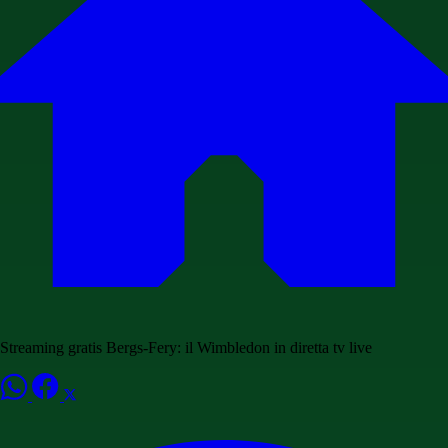
Streaming gratis Bergs-Fery: il Wimbledon in diretta tv live