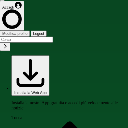
Accedi
Modifica profilo
Logout
Installa la Web App
Installa la nostra App gratuita e accedi più velocemente alle
notizie
Tocca