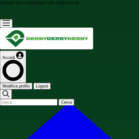
Questo sito contribuisce alla audience de
Accedi
Modifica profilo
Logout
Cerca