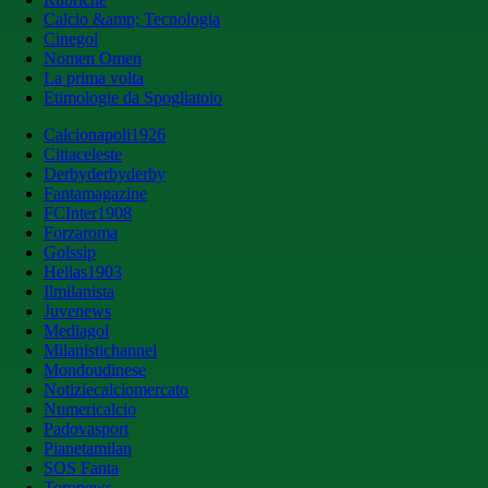
Calcio &amp; Tecnologia
Cinegol
Nomen Omen
La prima volta
Etimologie da Spogliatoio
Calcionapoli1926
Cittaceleste
Derbyderbyderby
Fantamagazine
FCInter1908
Forzaroma
Golssip
Hellas1903
Ilmilanista
Juvenews
Mediagol
Milanistichannel
Mondoudinese
Notiziecalciomercato
Numericalcio
Padovasport
Pianetamilan
SOS Fanta
Toronews