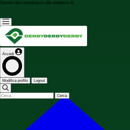
Questo sito contribuisce alla audience de
Accedi
Modifica profilo
Logout
Cerca