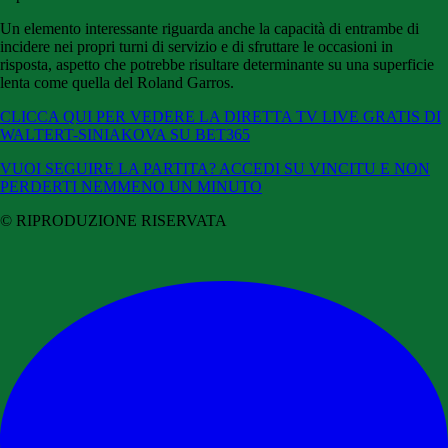
Un elemento interessante riguarda anche la capacità di entrambe di
incidere nei propri turni di servizio e di sfruttare le occasioni in
risposta, aspetto che potrebbe risultare determinante su una superficie
lenta come quella del Roland Garros.
CLICCA QUI PER VEDERE LA DIRETTA TV LIVE GRATIS DI
WALTERT-SINIAKOVA SU BET365
VUOI SEGUIRE LA PARTITA? ACCEDI SU VINCITU E NON
PERDERTI NEMMENO UN MINUTO
© RIPRODUZIONE RISERVATA