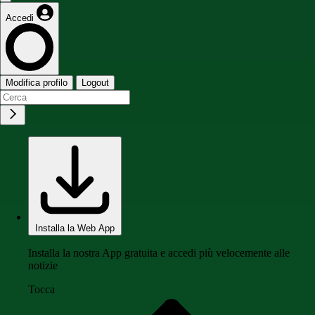
Accedi
Modifica profilo
Logout
Installa la Web App
Installa la nostra App gratuita e accedi più velocemente alle
notizie
Tocca