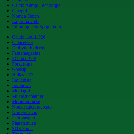
Calcio &amp; Tecnologia
Cinegol
Nomen Omen
La prima volta
Etimologie da Spogliatoio
Calcionapoli1926
Cittaceleste
Derbyderbyderby
Fantamagazine
FCInter1908
Forzaroma
Golssip
Hellas1903
Ilmilanista
Juvenews
Mediagol
Milanistichannel
Mondoudinese
Notiziecalciomercato
Numericalcio
Padovasport
Pianetamilan
SOS Fanta
Toronews