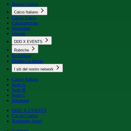
Notizie Calcio
Calcio Italiano
Calcio Estero
Calciomercato
Streaming
eSports
DDD X EVENTS
Rubriche
Redazione
Dentro La Storia
I siti del nostro network
Calcio Italiano
Serie A
Serie B
Serie C
Dilettanti
DDD X EVENTS
Cur in Campo
Nazionale Attori
Rubriche