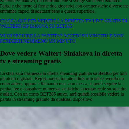
Katerina Siniakova, un confronto che si svolge sulla terra battuta di
Parigi e che mette di fronte due giocatrici con caratteristiche diverse ma
entrambe capaci di adattarsi bene a questa superficie.
CLICCA QUI PER VEDERE LA DIRETTA TV LIVE GRATIS DI
WALTERT-SINIAKOVA SU BET365
VUOI SEGUIRE LA PARTITA? ACCEDI SU VINCITU E NON
PERDERTI NEMMENO UN MINUTO
Dove vedere Waltert-Siniakova in diretta
tv e streaming gratis
La sfida sarà trasmessa in diretta streaming gratuita su
Bet365
per tutti
gli utenti registrati. Registrandosi tramite il link ufficiale e avendo un
conto attivo, oppure effettuando una scommessa, si potrà seguire la
partita live e consultare numerose statistiche in tempo reale su squadre
e atleti. Con un conto BET365 attivo, sarà quindi possibile vedere la
partita in streaming gratuito da qualsiasi dispositivo.