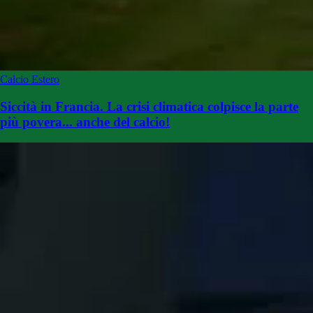
Calcio Estero
Siccità in Francia. La crisi climatica colpisce la parte
più povera... anche del calcio!