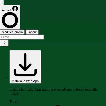
Accedi
Modifica profilo
Logout
Installa la Web App
Installa la nostra App gratuita e accedi più velocemente alle
notizie
Tocca