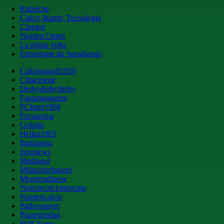
Rubriche
Calcio &amp; Tecnologia
Cinegol
Nomen Omen
La prima volta
Etimologie da Spogliatoio
Calcionapoli1926
Cittaceleste
Derbyderbyderby
Fantamagazine
FCInter1908
Forzaroma
Golssip
Hellas1903
Ilmilanista
Juvenews
Mediagol
Milanistichannel
Mondoudinese
Notiziecalciomercato
Numericalcio
Padovasport
Pianetamilan
SOS Fanta