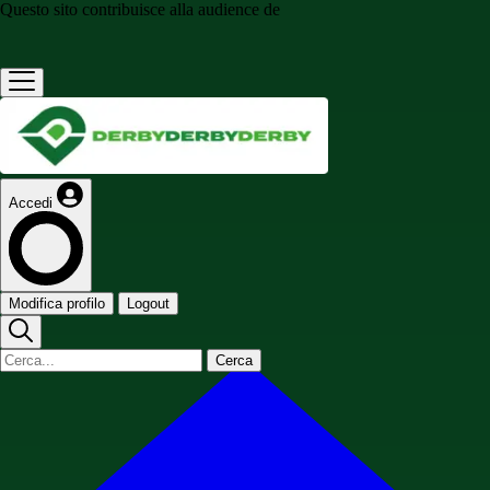
Questo sito contribuisce alla audience de
Accedi
Modifica profilo
Logout
Cerca