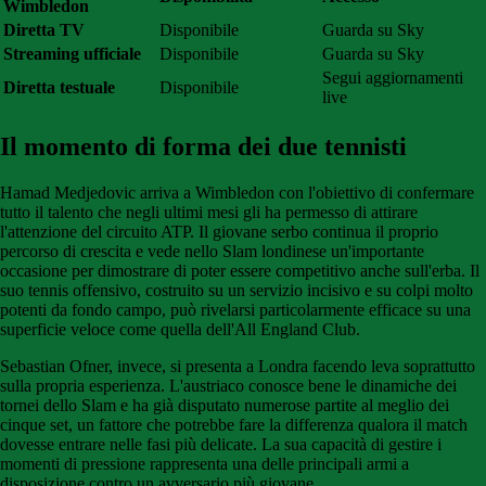
Wimbledon
Diretta TV
Disponibile
Guarda su Sky
Streaming ufficiale
Disponibile
Guarda su Sky
Segui aggiornamenti
Diretta testuale
Disponibile
live
Il momento di forma dei due tennisti
Hamad Medjedovic arriva a Wimbledon con l'obiettivo di confermare
tutto il talento che negli ultimi mesi gli ha permesso di attirare
l'attenzione del circuito ATP. Il giovane serbo continua il proprio
percorso di crescita e vede nello Slam londinese un'importante
occasione per dimostrare di poter essere competitivo anche sull'erba. Il
suo tennis offensivo, costruito su un servizio incisivo e su colpi molto
potenti da fondo campo, può rivelarsi particolarmente efficace su una
superficie veloce come quella dell'All England Club.
Sebastian Ofner, invece, si presenta a Londra facendo leva soprattutto
sulla propria esperienza. L'austriaco conosce bene le dinamiche dei
tornei dello Slam e ha già disputato numerose partite al meglio dei
cinque set, un fattore che potrebbe fare la differenza qualora il match
dovesse entrare nelle fasi più delicate. La sua capacità di gestire i
momenti di pressione rappresenta una delle principali armi a
disposizione contro un avversario più giovane.