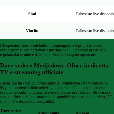
Sisal
Palinsesto live disponib
Vincitu
Palinsesto live disponib
Gli operatori autorizzati indicati propongono nei propri palinsesti
eventi sportivi live nazionali e internazionali. L'accesso ai servizi è
regolato dai termini e dalle condizioni del singolo operatore.
Dove vedere Medjedovic-Ofner in diretta
TV e streaming ufficiale
Anche questa sfida del primo turno di Wimbledon sarà trasmessa da
Sky
, che detiene i diritti televisivi del torneo. Gli appassionati potranno
seguire l'incontro in diretta televisiva oppure in streaming attraverso i
servizi ufficiali della piattaforma, disponibili su smartphone, tablet, PC,
smart TV e dispositivi compatibili.
Dove vedere
Disponibilità
Accesso