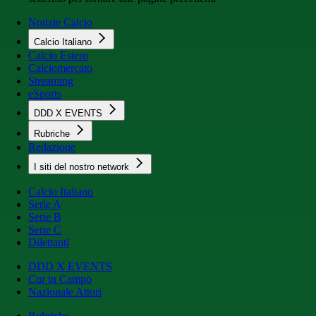
Notizie Calcio
Calcio Italiano
Calcio Estero
Calciomercato
Streaming
eSports
DDD X EVENTS
Rubriche
Redazione
I siti del nostro network
Calcio Italiano
Serie A
Serie B
Serie C
Dilettanti
DDD X EVENTS
Cur in Campo
Nazionale Attori
Rubriche