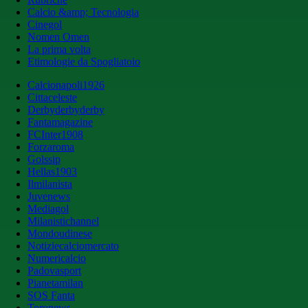
Calcio &amp; Tecnologia
Cinegol
Nomen Omen
La prima volta
Etimologie da Spogliatoio
Calcionapoli1926
Cittaceleste
Derbyderbyderby
Fantamagazine
FCInter1908
Forzaroma
Golssip
Hellas1903
Ilmilanista
Juvenews
Mediagol
Milanistichannel
Mondoudinese
Notiziecalciomercato
Numericalcio
Padovasport
Pianetamilan
SOS Fanta
Toronews