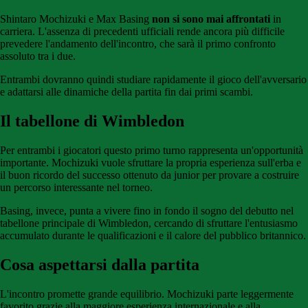
Shintaro Mochizuki e Max Basing
non si sono mai affrontati
in
carriera. L'assenza di precedenti ufficiali rende ancora più difficile
prevedere l'andamento dell'incontro, che sarà il primo confronto
assoluto tra i due.
Entrambi dovranno quindi studiare rapidamente il gioco dell'avversario
e adattarsi alle dinamiche della partita fin dai primi scambi.
Il tabellone di Wimbledon
Per entrambi i giocatori questo primo turno rappresenta un'opportunità
importante. Mochizuki vuole sfruttare la propria esperienza sull'erba e
il buon ricordo del successo ottenuto da junior per provare a costruire
un percorso interessante nel torneo.
Basing, invece, punta a vivere fino in fondo il sogno del debutto nel
tabellone principale di Wimbledon, cercando di sfruttare l'entusiasmo
accumulato durante le qualificazioni e il calore del pubblico britannico.
Cosa aspettarsi dalla partita
L'incontro promette grande equilibrio. Mochizuki parte leggermente
favorito grazie alla maggiore esperienza internazionale e alla