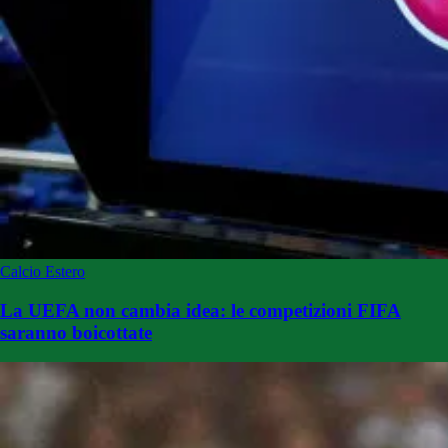
Calcio Estero
La UEFA non cambia idea: le competizioni FIFA
saranno boicottate