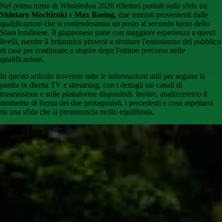
Nel primo turno di Wimbledon 2026 riflettori puntati sulla sfida tra
Shintaro Mochizuki
e
Max Basing
, due tennisti provenienti dalle
qualificazioni che si contenderanno un posto al secondo turno dello
Slam londinese. Il giapponese parte con maggiore esperienza a questi
livelli, mentre il britannico proverà a sfruttare l'entusiasmo del pubblico
di casa per continuare a stupire dopo l'ottimo percorso nelle
qualificazioni.
In questo articolo troverete tutte le informazioni utili per seguire la
partita in diretta TV e streaming, con i dettagli sui canali di
trasmissione e sulle piattaforme disponibili. Inoltre, analizzeremo il
momento di forma dei due protagonisti, i precedenti e cosa aspettarsi
da una sfida che si preannuncia molto equilibrata.