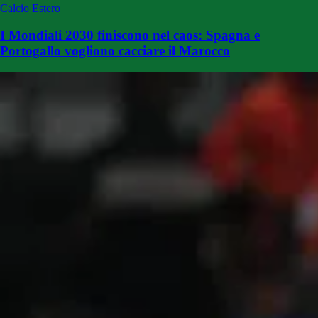
Calcio Estero
I Mondiali 2030 finiscono nel caos: Spagna e
Portogallo vogliono cacciare il Marocco