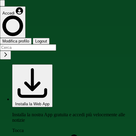
Accedi
Modifica profilo
Logout
Installa la Web App
Installa la nostra App gratuita e accedi più velocemente alle
notizie
Tocca