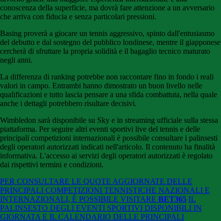
conoscenza della superficie, ma dovrà fare attenzione a un avversario
che arriva con fiducia e senza particolari pressioni.
Basing proverà a giocare un tennis aggressivo, spinto dall'entusiasmo
del debutto e dal sostegno del pubblico londinese, mentre il giapponese
cercherà di sfruttare la propria solidità e il bagaglio tecnico maturato
negli anni.
La differenza di ranking potrebbe non raccontare fino in fondo i reali
valori in campo. Entrambi hanno dimostrato un buon livello nelle
qualificazioni e tutto lascia pensare a una sfida combattuta, nella quale
anche i dettagli potrebbero risultare decisivi.
Wimbledon sarà disponibile su Sky e in streaming ufficiale sulla stessa
piattaforma. Per seguire altri eventi sportivi live del tennis e delle
principali competizioni internazionali è possibile consultare i palinsesti
degli operatori autorizzati indicati nell'articolo. Il contenuto ha finalità
informativa. L'accesso ai servizi degli operatori autorizzati è regolato
dai rispettivi termini e condizioni.
PER CONSULTARE LE QUOTE AGGIORNATE DELLE
PRINCIPALI COMPETIZIONI TENNISTICHE NAZIONALI E
INTERNAZIONALI, È POSSIBILE VISITARE
BET365
IL
PALINSESTO DEGLI EVENTI SPORTIVI DISPONIBILI IN
GIORNATA E IL CALENDARIO DELLE PRINCIPALI