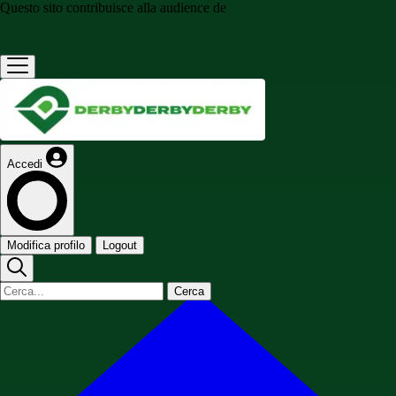
Questo sito contribuisce alla audience de
Accedi
Modifica profilo
Logout
Cerca