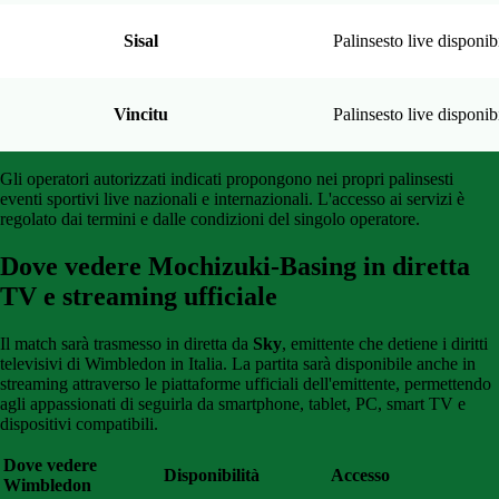
Sisal
Palinsesto live disponib
Vincitu
Palinsesto live disponib
Gli operatori autorizzati indicati propongono nei propri palinsesti
eventi sportivi live nazionali e internazionali. L'accesso ai servizi è
regolato dai termini e dalle condizioni del singolo operatore.
Dove vedere Mochizuki-Basing in diretta
TV e streaming ufficiale
Il match sarà trasmesso in diretta da
Sky
, emittente che detiene i diritti
televisivi di Wimbledon in Italia. La partita sarà disponibile anche in
streaming attraverso le piattaforme ufficiali dell'emittente, permettendo
agli appassionati di seguirla da smartphone, tablet, PC, smart TV e
dispositivi compatibili.
Dove vedere
Disponibilità
Accesso
Wimbledon