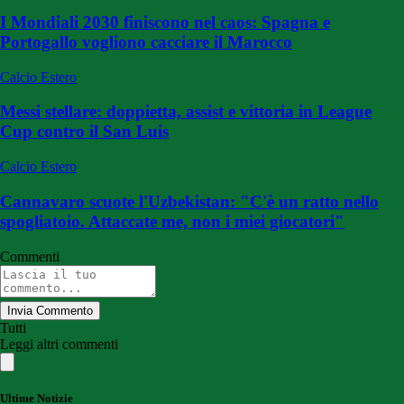
I Mondiali 2030 finiscono nel caos: Spagna e
Portogallo vogliono cacciare il Marocco
Calcio Estero
Messi stellare: doppietta, assist e vittoria in League
Cup contro il San Luis
Calcio Estero
Cannavaro scuote l'Uzbekistan: "C'è un ratto nello
spogliatoio. Attaccate me, non i miei giocatori"
Commenti
Invia Commento
Tutti
Leggi altri commenti
Ultime Notizie